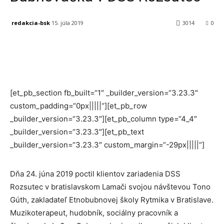
redakcia-bsk
15. júla 2019
3014
0
Facebook
X
Linkedin
Tumblr
[et_pb_section fb_built=“1″ _builder_version=“3.23.3″
custom_padding=“0px|||||“][et_pb_row
_builder_version=“3.23.3″][et_pb_column type=“4_4″
_builder_version=“3.23.3″][et_pb_text
_builder_version=“3.23.3″ custom_margin=“-29px|||||“]
Dňa 24. júna 2019 poctil klientov zariadenia DSS
Rozsutec v bratislavskom Lamači svojou návštevou Tono
Gúth, zakladateľ Etnobubnovej školy Rytmika v Bratislave.
Muzikoterapeut, hudobník, sociálny pracovník a