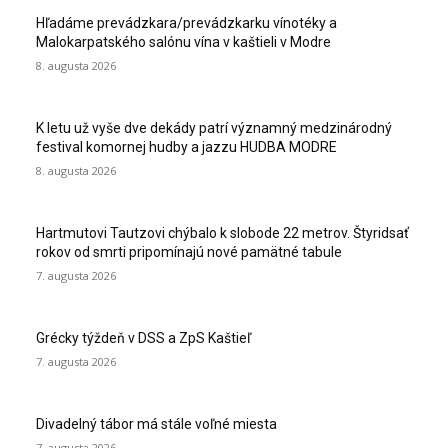
Hľadáme prevádzkara/prevádzkarku vínotéky a
Malokarpatského salónu vína v kaštieli v Modre
8. augusta 2026
K letu už vyše dve dekády patrí významný medzinárodný
festival komornej hudby a jazzu HUDBA MODRE
8. augusta 2026
Hartmutovi Tautzovi chýbalo k slobode 22 metrov. Štyridsať
rokov od smrti pripomínajú nové pamätné tabule
7. augusta 2026
Grécky týždeň v DSS a ZpS Kaštieľ
7. augusta 2026
Divadelný tábor má stále voľné miesta
7. augusta 2026