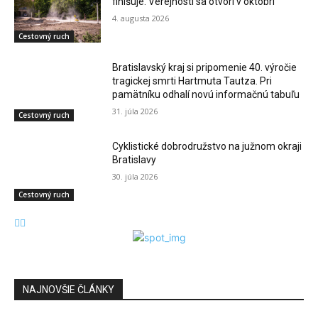
finišuje. Verejnosti sa otvorí v októbri
4. augusta 2026
Cestovný ruch
Bratislavský kraj si pripomenie 40. výročie
tragickej smrti Hartmuta Tautza. Pri
pamätníku odhalí novú informačnú tabuľu
31. júla 2026
Cestovný ruch
Cyklistické dobrodružstvo na južnom okraji
Bratislavy
30. júla 2026
Cestovný ruch
NAJNOVŠIE ČLÁNKY