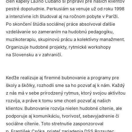
člen kapely La3no Cubano si pripravil pre našich klientov
pestré dopoludnie. Perkusiám sa venuje už od roku 1998
a intenzívne ich študoval aj na ročnom pobyte v Paríži.
Po skončení štúdia sociálnej práce absolvoval ďalšie
vzdelávanie so zameraním na hudobnú pedagogiku,
muzikoterapiu, skupinovú prácu a kolektívny manažment.
Organizuje hudobné projekty, rytmické workshopy
na Slovensku a v zahraničí.
Keďže realizuje aj firemné bubnovanie a programy pre
školy a škôlky, rozhodli sme sa ho pozvať aj k nám. Každý
z nás má v sebe prirodzený rytmus, ktorý svojou aktivitou
rozvíja, a práve k tomu sme chceli pozvať aj našich
klientov. Bubnovanie rozvíja nielen hudobné cítenie, ale
podporuje aj komunikáciu, tvorivosť, sebavyjadrenie či
sociálne cítenie. Toto stretnutie zasponzoroval
p. František Csóka, priateľ zariadenia DSS Rozsutec.