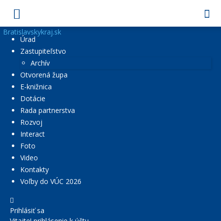
Bratislavskykraj.sk
Úrad
Zastupiteľstvo
Archív
Otvorená župa
E-knižnica
Dotácie
Rada partnerstva
Rozvoj
Interact
Foto
Video
Kontakty
Voľby do VÚC 2026
Prihlásiť sa
Vitajte! prihlásenie k účtu