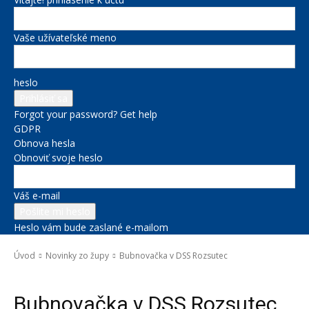
Vaše užívateľské meno
heslo
Forgot your password? Get help
GDPR
Obnova hesla
Obnoviť svoje heslo
Váš e-mail
Heslo vám bude zaslané e-mailom
Úvod
Novinky zo župy
Bubnovačka v DSS Rozsutec
Novinky zo župy
Bubnovačka v DSS Rozsutec