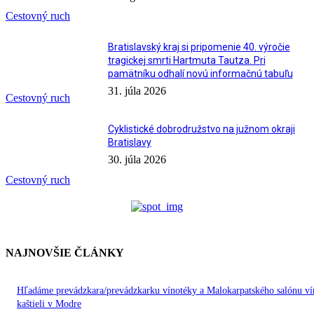
Cestovný ruch
Bratislavský kraj si pripomenie 40. výročie
tragickej smrti Hartmuta Tautza. Pri
pamätníku odhalí novú informačnú tabuľu
31. júla 2026
Cestovný ruch
Cyklistické dobrodružstvo na južnom okraji
Bratislavy
30. júla 2026
Cestovný ruch
NAJNOVŠIE ČLÁNKY
Hľadáme prevádzkara/prevádzkarku vínotéky a Malokarpatského salónu ví
kaštieli v Modre