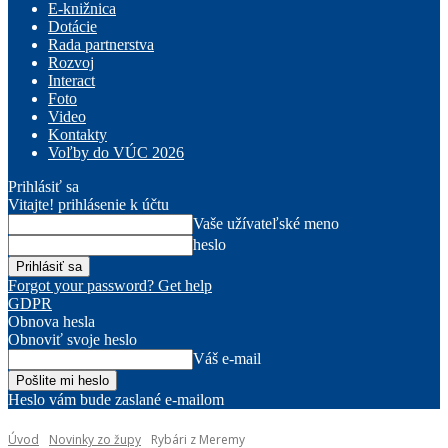
E-knižnica
Dotácie
Rada partnerstva
Rozvoj
Interact
Foto
Video
Kontakty
Voľby do VÚC 2026
Prihlásiť sa
Vitajte! prihlásenie k účtu
Vaše užívateľské meno
heslo
Forgot your password? Get help
GDPR
Obnova hesla
Obnoviť svoje heslo
Váš e-mail
Heslo vám bude zaslané e-mailom
Úvod
Novinky zo župy
Rybári z Meremy