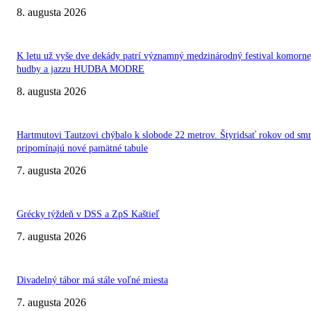
8. augusta 2026
K letu už vyše dve dekády patrí významný medzinárodný festival komorne
hudby a jazzu HUDBA MODRE
8. augusta 2026
Hartmutovi Tautzovi chýbalo k slobode 22 metrov. Štyridsať rokov od smr
pripomínajú nové pamätné tabule
7. augusta 2026
Grécky týždeň v DSS a ZpS Kaštieľ
7. augusta 2026
Divadelný tábor má stále voľné miesta
7. augusta 2026