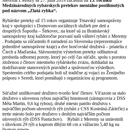
Merema z Modry sa 27. júna 2019 zúčastnil na
15. ročníku
Medzinárodných rybárskych pretekov mentálne postihnutých
pod názvom „Zlatá rybka“.
Rybárske preteky už 15 rokov organizuje Trnavský samosprávny
kraj v spolupráci s Domovom sociálnych služieb pre deti a
dospelých Šoporňa – Štrkovec, na ktoré sú za Bratislavský
samosprávny kraj každoročne pozvaní naši vášniví rybári z Meremy
. Podujatia sa zúčastnilo 8 zariadení zo Slovenska (reprezentujúce
jednotlivé samosprávne kraje) a dve hosťovské družstvá – priatelia z
Čiech a Maďarska. Slávnostným výstrelom preteky odštartoval
predseda odbornej poroty, ktorý po celý čas súťaže, spolu s porotou
zloženou z členov miestneho rybárskeho zväzu, dohliadal na
dodržiavanie stanovených pravidiel a správnosťou výsledkov.
Spestrením celého podujatia boli už tradične aj vojaci zo Ženijného
práporu v Seredi, ktorí pomáhajú s organizáciou aj programom.
Súťažné unifikované družstvo tvorilo šesť členov. Víťazom sa stalo
družstvo s ulovenou rybou najväčšej hmotnosti (zástupcovia z DSS
Méta Martin, 9,6 kg rybou), druhé miesto patrilo družstvu s
najväčším počtom ulovených rýb (rybári z CSS Kostolná-Záriečie) a
tretie miesto bolo pre družstvo s druhým najväčším počtom
ulovených rýb (DSS Pastuchov). Rybári z Meremy sa umiestnili
s úlovkom 29 rýb a kaprom dlhým 68 cm a vážiacim 5,40 kg na
štvrtom mieste.