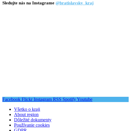
Sledujte nás na Instagrame
@bratislavsky_kraj
Facebook
Flickr
Instagram
RSS
Spotify
Youtube
Všetko o kraji
About region
Dôležité dokumenty
Používanie cookies
GDPR