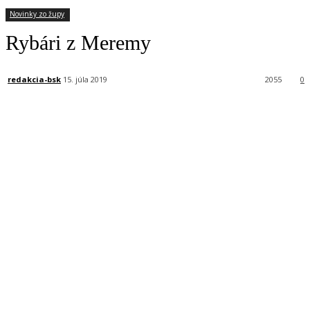
Novinky zo župy
Rybári z Meremy
redakcia-bsk
15. júla 2019
2055
0
Facebook
X
Linkedin
Tumblr