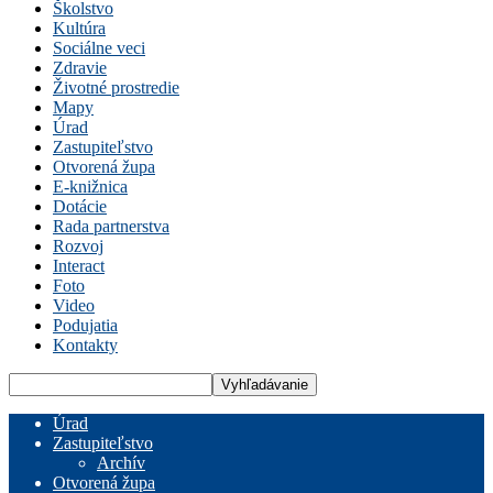
Školstvo
Kultúra
Sociálne veci
Zdravie
Životné prostredie
Mapy
Úrad
Zastupiteľstvo
Otvorená župa
E-knižnica
Dotácie
Rada partnerstva
Rozvoj
Interact
Foto
Video
Podujatia
Kontakty
Úrad
Zastupiteľstvo
Archív
Otvorená župa