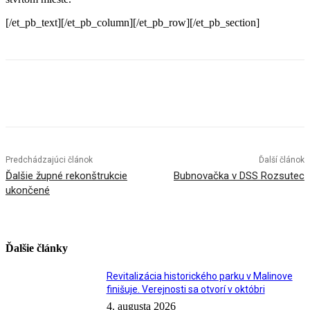
[/et_pb_text][/et_pb_column][/et_pb_row][/et_pb_section]
Facebook
X
Linkedin
Tumblr
Predchádzajúci článok
Ďalší článok
Ďalšie župné rekonštrukcie
Bubnovačka v DSS Rozsutec
ukončené
Ďalšie články
Revitalizácia historického parku v Malinove
finišuje. Verejnosti sa otvorí v októbri
4. augusta 2026