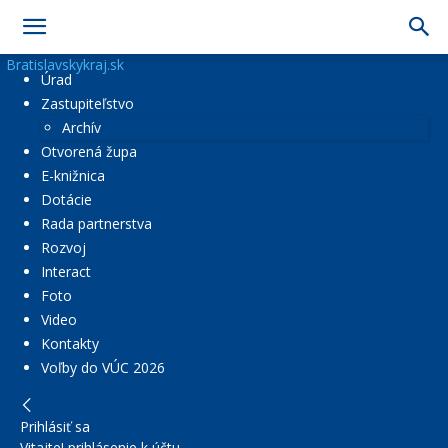
Bratislavskykraj.sk
Úrad
Zastupiteľstvo
Archív
Otvorená župa
E-knižnica
Dotácie
Rada partnerstva
Rozvoj
Interact
Foto
Video
Kontakty
Voľby do VÚC 2026
Prihlásiť sa
Vitajte! prihlásenie k účtu