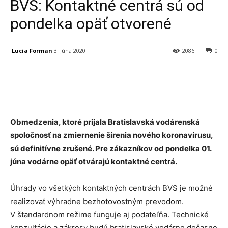
BVS: Kontaktné centrá sú od
pondelka opäť otvorené
Lucia Forman
3. júna 2020
2086
0
Facebook
X
Linkedin
Tumblr
Obmedzenia, ktoré prijala Bratislavská vodárenská
spoločnosť na zmiernenie šírenia nového koronavírusu,
sú definitívne zrušené. Pre zákazníkov od pondelka 01.
júna vodárne opäť otvárajú kontaktné centrá.
Úhrady vo všetkých kontaktných centrách BVS je možné
realizovať výhradne bezhotovostným prevodom.
V štandardnom režime funguje aj podateľňa. Technické
konzultácie a zákresy budú bratislavské vodárne dočasne