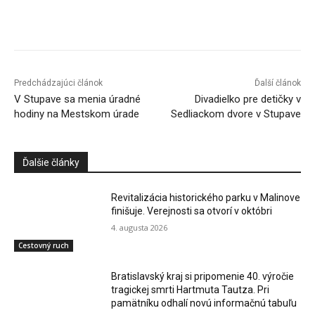
Facebook
X
Linkedin
Tumblr
Predchádzajúci článok
Ďalší článok
V Stupave sa menia úradné
Divadielko pre detičky v
hodiny na Mestskom úrade
Sedliackom dvore v Stupave
Ďalšie články
Revitalizácia historického parku v Malinove
finišuje. Verejnosti sa otvorí v októbri
4. augusta 2026
Cestovný ruch
Bratislavský kraj si pripomenie 40. výročie
tragickej smrti Hartmuta Tautza. Pri
pamätníku odhalí novú informačnú tabuľu