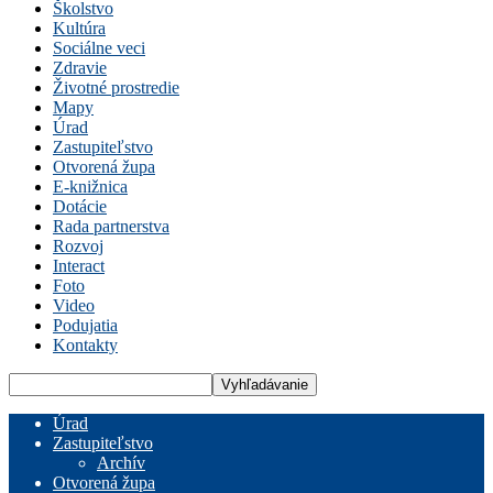
Školstvo
Kultúra
Sociálne veci
Zdravie
Životné prostredie
Mapy
Úrad
Zastupiteľstvo
Otvorená župa
E-knižnica
Dotácie
Rada partnerstva
Rozvoj
Interact
Foto
Video
Podujatia
Kontakty
Úrad
Zastupiteľstvo
Archív
Otvorená župa