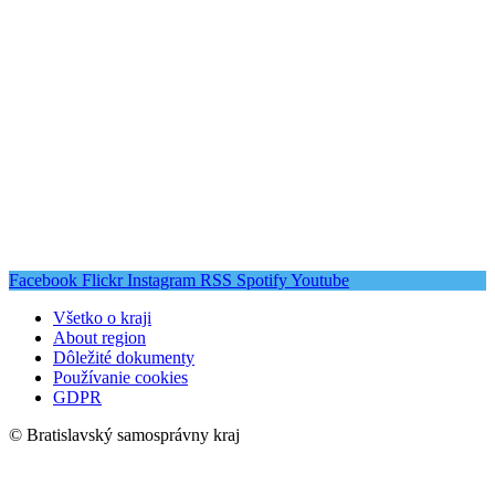
Facebook
Flickr
Instagram
RSS
Spotify
Youtube
Všetko o kraji
About region
Dôležité dokumenty
Používanie cookies
GDPR
© Bratislavský samosprávny kraj