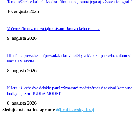
Tento týždeň v kaštieli Modra: film, tanec, ranná joga aj výstava fotografií
10. augusta 2026
Večerné člnkovanie za tajomstvami Jaroveckého ramena
9. augusta 2026
Hľadáme prevádzkara/prevádzkarku vínotéky a Malokarpatského salónu ví
kaštieli v Modre
8. augusta 2026
K letu už vyše dve dekády patrí významný medzinárodný festival komorne
hudby a jazzu HUDBA MODRE
8. augusta 2026
Sledujte nás na Instagrame
@bratislavsky_kraj