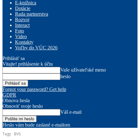
E-knižnica
Dotácie
Rada partnerstva
Rozvoj
Interact
Foto
Video
Kontakty
Voľby do VÚC 2026
Prihlásiť sa
Vitajte! prihlásenie k účtu
Vaše užívateľské meno
heslo
Forgot your password? Get help
GDPR
Obnova hesla
Obnoviť svoje heslo
Váš e-mail
Heslo vám bude zaslané e-mailom
Tagy
BVS