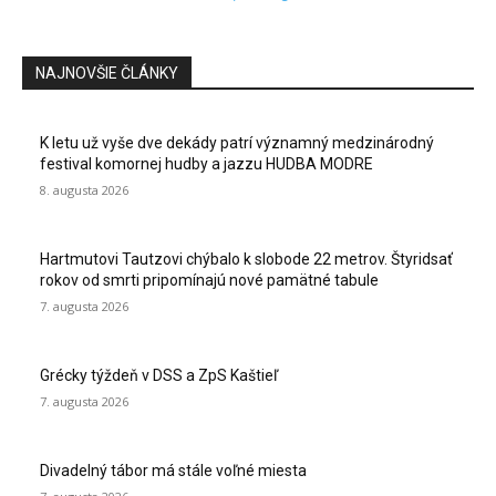
NAJNOVŠIE ČLÁNKY
K letu už vyše dve dekády patrí významný medzinárodný
festival komornej hudby a jazzu HUDBA MODRE
8. augusta 2026
Hartmutovi Tautzovi chýbalo k slobode 22 metrov. Štyridsať
rokov od smrti pripomínajú nové pamätné tabule
7. augusta 2026
Grécky týždeň v DSS a ZpS Kaštieľ
7. augusta 2026
Divadelný tábor má stále voľné miesta