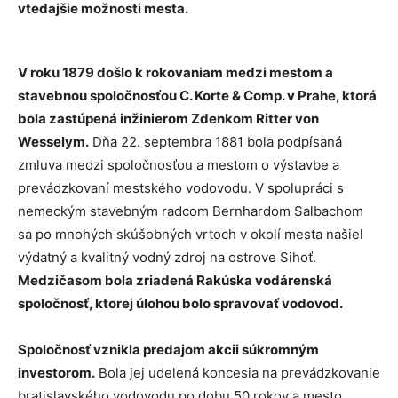
vtedajšie možnosti mesta.
V roku 1879 došlo k rokovaniam medzi mestom a
stavebnou spoločnosťou C. Korte & Comp. v Prahe, ktorá
bola zastúpená inžinierom Zdenkom Ritter von
Wesselym.
Dňa 22. septembra 1881 bola podpísaná
zmluva medzi spoločnosťou a mestom o výstavbe a
prevádzkovaní mestského vodovodu. V spolupráci s
nemeckým stavebným radcom Bernhardom Salbachom
sa po mnohých skúšobných vrtoch v okolí mesta našiel
výdatný a kvalitný vodný zdroj na ostrove Sihoť.
Medzičasom bola zriadená Rakúska vodárenská
spoločnosť, ktorej úlohou bolo spravovať vodovod.
Spoločnosť vznikla predajom akcii súkromným
investorom.
Bola jej udelená koncesia na prevádzkovanie
bratislavského vodovodu po dobu 50 rokov a mesto