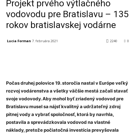
Projekt prvého výtlačného
vodovodu pre Bratislavu – 135
rokov bratislavskej vodárne
Lucia Forman
7. februára 2021
2240
0
Facebook
X
Linkedin
Tumblr
Počas druhej polovice 19. storočia nastal v Európe veľký
rozvoj vodárenstva a všetky väčšie mestá začali stavať
svoje vodovody. Aby mohol byť zriadený vodovod pre
Bratislavu musel sa nájsť kvalitný a udržateľný zdroj
pitnej vody a vybrať spoločnosť, ktorá by navrhla,
postavila a sprevádzkovala vodovod na vlastné
náklady, pretože počiatočná investícia prevyšovala