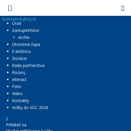
Bratislavskykraj.sk
Úrad
Zastupiteľstvo
Archív
Otvorená župa
E-knižnica
Dotácie
Rada partnerstva
Rozvoj
Interact
Foto
Video
Kontakty
Voľby do VÚC 2026
Prihlásiť sa
Vitajte! prihlásenie k účtu