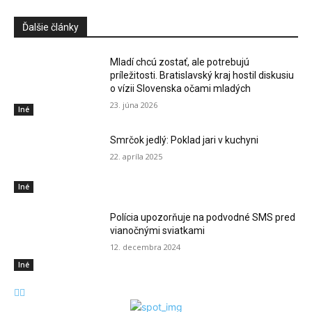
Ďalšie články
Mladí chcú zostať, ale potrebujú
príležitosti. Bratislavský kraj hostil diskusiu
o vízii Slovenska očami mladých
23. júna 2026
Iné
Smrčok jedlý: Poklad jari v kuchyni
22. apríla 2025
Iné
Polícia upozorňuje na podvodné SMS pred
vianočnými sviatkami
12. decembra 2024
Iné