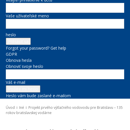
Vaše užívateľské meno
heslo
Forgot your password? Get help
GDPR
Obnova hesla
Obnoviť svoje heslo
Váš e-mail
Heslo vám bude zaslané e-mailom
Úvod
Iné
Projekt prvého výtlačného vodovodu pre Bratislavu – 135
rokov bratislavskej vodárne
Iné