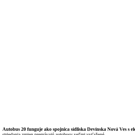
Autobus 20 funguje ako spojnica sídliska Devínska Nová Ves s e
striedania zmien premávajú autobusy veľmi vyťažené.