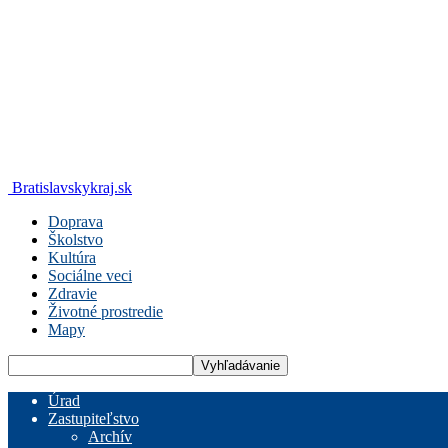
Bratislavskykraj.sk
Doprava
Školstvo
Kultúra
Sociálne veci
Zdravie
Životné prostredie
Mapy
Úrad
Zastupiteľstvo
Archív