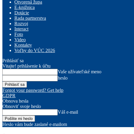
Otvorená župa
E-knižnica
Dotácie
Rada partnerstva
Rozvoj
Interact
Foto
Video
Kontakty
Voľby do VÚC 2026
Prihlásiť sa
Vitajte! prihlásenie k účtu
Vaše užívateľské meno
heslo
Forgot your password? Get help
GDPR
Obnova hesla
Obnoviť svoje heslo
Váš e-mail
Heslo vám bude zaslané e-mailom