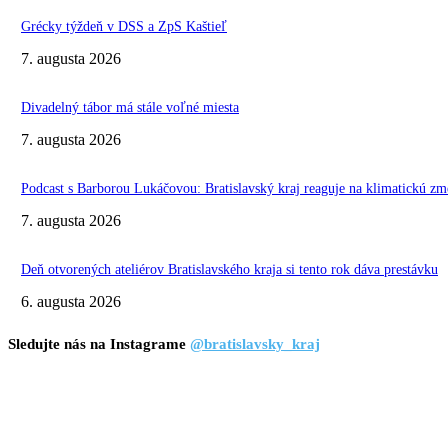
Grécky týždeň v DSS a ZpS Kaštieľ
7. augusta 2026
Divadelný tábor má stále voľné miesta
7. augusta 2026
Podcast s Barborou Lukáčovou: Bratislavský kraj reaguje na klimatickú zm
7. augusta 2026
Deň otvorených ateliérov Bratislavského kraja si tento rok dáva prestávku
6. augusta 2026
Sledujte nás na Instagrame
@bratislavsky_kraj