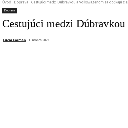
Úvod
Doprava
Cestujúci medzi Dúbravkou a Volkswagenom sa dočkajú zl
Doprava
Cestujúci medzi Dúbravkou 
Lucia Forman
31. marca 2021
Facebook
X
Linkedin
Tumblr