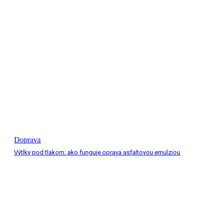
Doprava
Výtlky pod tlakom: ako funguje oprava asfaltovou emulziou