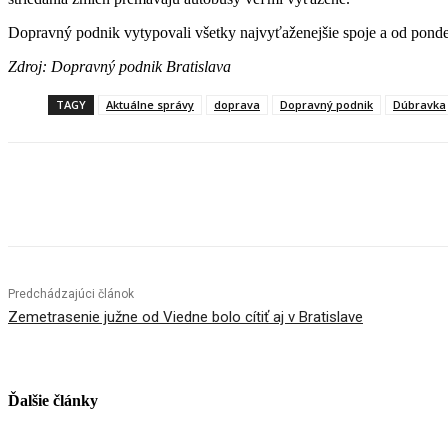
Dopravný podnik vytypovali všetky najvyťaženejšie spoje a od ponde
Zdroj: Dopravný podnik Bratislava
TAGY
Aktuálne správy
doprava
Dopravný podnik
Dúbravka
Facebook
X
Linkedin
Tumblr
Predchádzajúci článok
Zemetrasenie južne od Viedne bolo cítiť aj v Bratislave
Ďalšie články