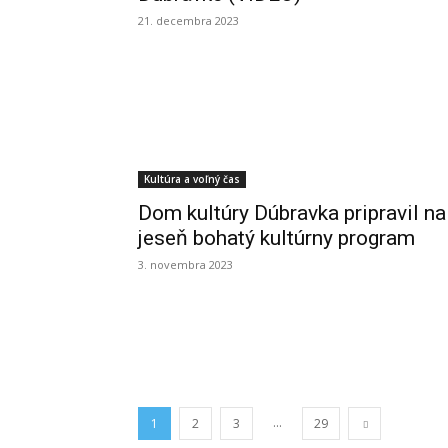
21. decembra 2023
Kultúra a voľný čas
Dom kultúry Dúbravka pripravil na
jeseň bohatý kultúrny program
3. novembra 2023
...
1
2
3
29