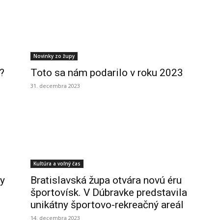
Novinky zo župy
a?
Toto sa nám podarilo v roku 2023
31. decembra 2023
Kultúra a voľný čas
ny
Bratislavská župa otvára novú éru
športovísk. V Dúbravke predstavila
unikátny športovo-rekreačný areál
14. decembra 2023