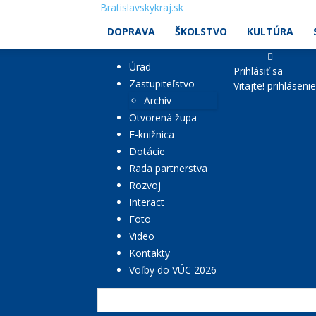
Bratislavskykraj.sk
DOPRAVA
ŠKOLSTVO
KULTÚRA
Úrad
Prihlásiť sa
Zastupiteľstvo
Vitajte! prihláseni
Archív
Otvorená župa
E-knižnica
Dotácie
Rada partnerstva
Rozvoj
Interact
Foto
Video
Kontakty
Voľby do VÚC 2026