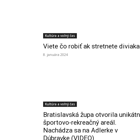
Kultúra a voľný čas
Viete čo robiť ak stretnete diviak
8. januára 2024
Kultúra a voľný čas
Bratislavská župa otvorila unikát
športovo-rekreačný areál.
Nachádza sa na Adlerke v
Dúbravke (VIDEO)