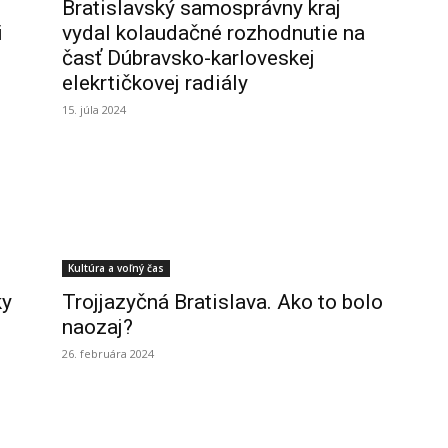
Bratislavský samosprávny kraj
i
vydal kolaudačné rozhodnutie na
časť Dúbravsko-karloveskej
elekrtičkovej radiály
15. júla 2024
Kultúra a voľný čas
ky
Trojjazyčná Bratislava. Ako to bolo
naozaj?
26. februára 2024