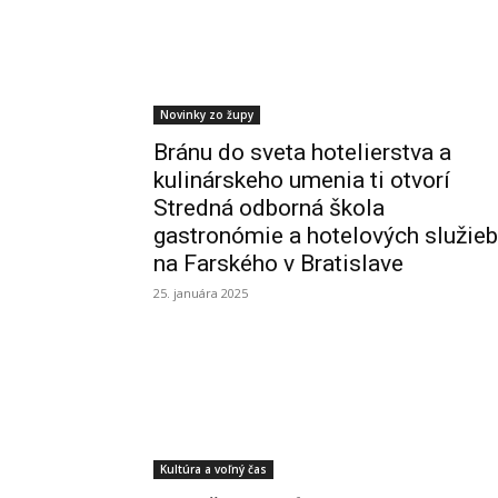
Novinky zo župy
Bránu do sveta hotelierstva a
kulinárskeho umenia ti otvorí
Stredná odborná škola
gastronómie a hotelových služieb
na Farského v Bratislave
25. januára 2025
Kultúra a voľný čas