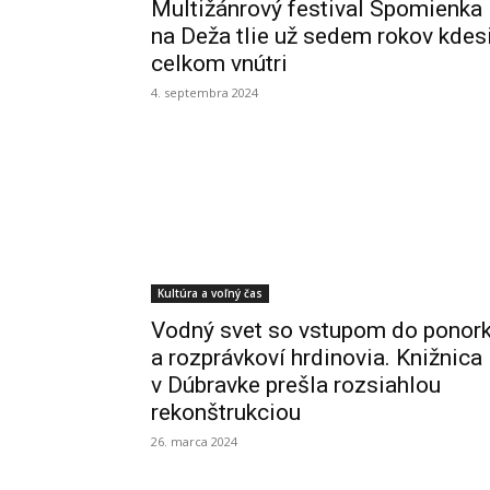
Multižánrový festival Spomienka
na Deža tlie už sedem rokov kdes
celkom vnútri
4. septembra 2024
Kultúra a voľný čas
Vodný svet so vstupom do ponor
a rozprávkoví hrdinovia. Knižnica
v Dúbravke prešla rozsiahlou
rekonštrukciou
26. marca 2024