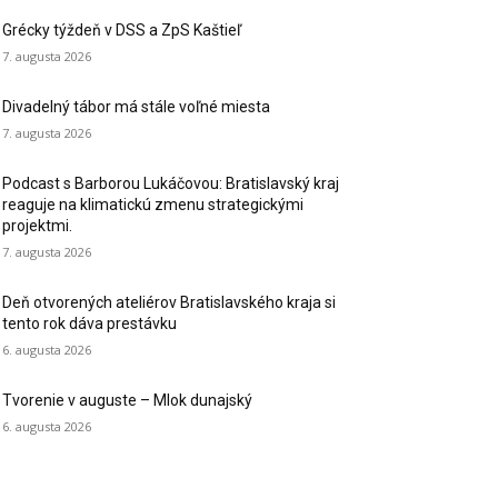
Grécky týždeň v DSS a ZpS Kaštieľ
7. augusta 2026
Divadelný tábor má stále voľné miesta
7. augusta 2026
Podcast s Barborou Lukáčovou: Bratislavský kraj
reaguje na klimatickú zmenu strategickými
projektmi.
7. augusta 2026
Deň otvorených ateliérov Bratislavského kraja si
tento rok dáva prestávku
6. augusta 2026
Tvorenie v auguste – Mlok dunajský
6. augusta 2026