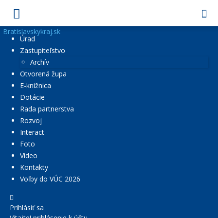
Bratislavskykraj.sk
Úrad
Zastupiteľstvo
Archív
Otvorená župa
E-knižnica
Dotácie
Rada partnerstva
Rozvoj
Interact
Foto
Video
Kontakty
Voľby do VÚC 2026
Prihlásiť sa
Vitajte! prihlásenie k účtu