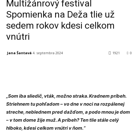
Multižánrový festival
Spomienka na Deža tlie už
sedem rokov kdesi celkom
vnútri
Jana Šantavá
4. septembra 2024
1921
0
Facebook
X
Linkedin
Tumblr
„Som iba sliedič, vták, možno straka. Kradnem príbeh.
Striehnem tu pohľadom – vo dne v noci na rozpálenej
streche, neblednem pred dažďom, a podo mnou je dom
– v tom dome žije muž. A príbeh? Ten tlie stále celý
hlboko, kdesi celkom vnútri v ňom.“