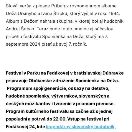
Slová, verša z piesne Príbeh v rovnomennom albume
Deža Ursinyho a Ivana Štrpku, ktorý vyšiel v roku 1994.
Album s Dežom nahrala skupina, v ktorej bol aj hudobník
Andrej Šeban. Teraz bude tento umelec aj súčasťou
príbehu festivalu Spomienka na Deža, ktorý má 7.
septembra 2024 písať už svoj 7. ročník.
Festival v Parku na Fedákovej v bratislavskej Dúbravke
pripravuje Občianske združenie Spomienka na Deža.
Programom spojí generácie, odkazy na detstvo,
hudobné spomienky, výtvarníkov, slovenských a
českých muzikantov i tvorenie v priamom prenose.
Program kultúrneho festivalu sa začne už o jednej
popoludní a potrvá do 22:00. Vstup na festival pri
Fedákovej 24, kde
legendárny slovenský hudobník,