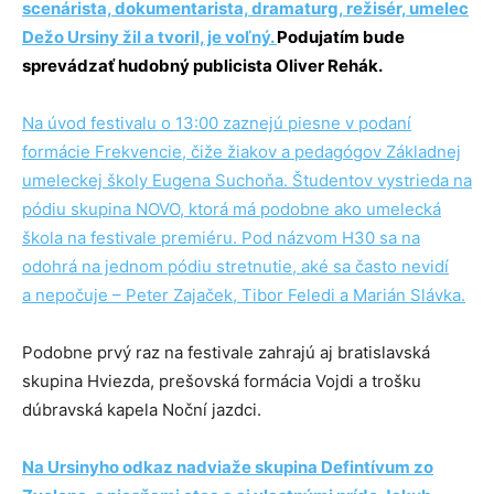
scenárista, dokumentarista, dramaturg, režisér, umelec
Dežo Ursiny žil a tvoril, je voľný.
Podujatím bude
sprevádzať hudobný publicista Oliver Rehák.
Na úvod festivalu o 13:00 zaznejú piesne v podaní
formácie Frekvencie, čiže žiakov a pedagógov Základnej
umeleckej školy Eugena Suchoňa. Študentov vystrieda na
pódiu skupina NOVO, ktorá má podobne ako umelecká
škola na festivale premiéru. Pod názvom H30 sa na
odohrá na jednom pódiu stretnutie, aké sa často nevidí
a nepočuje – Peter Zajaček, Tibor Feledi a Marián Slávka.
Podobne prvý raz na festivale zahrajú aj bratislavská
skupina Hviezda, prešovská formácia Vojdi a trošku
dúbravská kapela Noční jazdci.
Na Ursinyho odkaz nadviaže skupina Defintívum zo