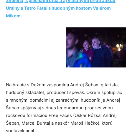
Zvolena, s piesňami otca a aj vlastnými príde Jakub
Ursiny a Tetro Fatal s hudobným hosťom Valérom
Mikom.
Na hranie s Dežom zaspomína Andrej Šeban, gitarista,
hudobný skladateľ, producent spevák. Okrem spoluprác
s mnohými domácimi aj zahračnými hudobník je Andrej
Šeban spájaný aj s dnes legendárnou progresívnou
rockovou formáciou Free Faces (Oskar Rózsa, Andrej
Šeban, Marcel Buntaj a neskôr Maroš Hečko), ktorú
spoluzakladal.