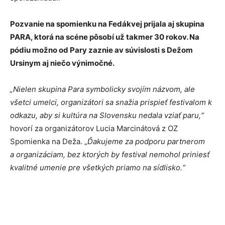
Pozvanie na spomienku na Fedákvej prijala aj skupina
PARA, ktorá na scéne pôsobí už takmer 30 rokov. Na
pódiu možno od Pary zaznie av súvislosti s Dežom
Ursinym aj niečo výnimočné.
„Nielen skupina Para symbolicky svojím názvom, ale
všetci umelci, organizátori sa snažia prispieť festivalom k
odkazu, aby si kultúra na Slovensku nedala vziať paru,“
hovorí za organizátorov Lucia Marcinátová z OZ
Spomienka na Deža. „
Ďakujeme za podporu partnerom
a organizáciam, bez ktorých by festival nemohol priniesť
kvalitné umenie pre všetkých priamo na sídlisko.“