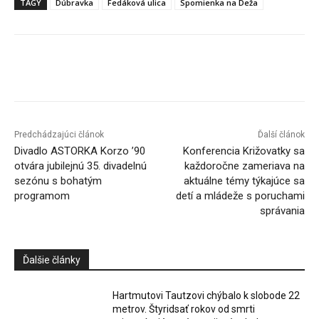
TAGY
Dúbravka
Fedáková ulica
Spomienka na Deža
Facebook
X
Linkedin
Tumblr
Predchádzajúci článok
Ďalší článok
Divadlo ASTORKA Korzo ’90
Konferencia Križovatky sa
otvára jubilejnú 35. divadelnú
každoročne zameriava na
sezónu s bohatým
aktuálne témy týkajúce sa
programom
detí a mládeže s poruchami
správania
Ďalšie články
Hartmutovi Tautzovi chýbalo k slobode 22
metrov. Štyridsať rokov od smrti