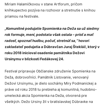
Miriam Halamičkovou v stane Artforum, pričom
kníhkupectvo pozýva na rozhovor a stretnutie s knihou
priamou na festivale.
„Komunitné podujatie Spomienka na Deža sa už siedmy
rok formuje, mení, podstata však ostala – prísť a mať
radosť, spoznať hudbu, počuť, stretnúť sa,“
hovorí
zakladateľ podujatia a Dúbravčan Juraj Štekláč, ktorý v
roku 2018 inicioval osadenie pamätníka Dežovi
Ursinymu v blízkosti Fedákovej 24.
Festival pripravuje Občianske združenie Spomienka na
Deža, dobrovoľníci. Pamätník Listovanie, venovaný
Dežovi Ursinymu, je dielo sochárky Miry Podmanickej a
práve od roku 2018 tu prebieha aj komunitná, hudobno-
umelecká akcia Spomienka na Deža, otvorená pre
všetkých. Dežo Ursiny žil v bratislavskej Dúbravke na