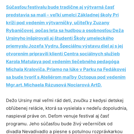
Súčasťou festivalu bude tradične aj výtvarná časť
predstavia sa malí – veľkí umelci Základnej školy Pri
kríži pod vedením výtvarníčky, učiteľky Zuzany
Rybaničovej, počas leta sa hudbou a osobnosťou Deža
Ursinyho inšpirovali aj študenti Školy umeleckého
priemyslu Jozefa Vydru. Špeciálnu výstavu diel aj s jej
otvorením pripravili klienti Centra sociálnych služieb
Karola Matulaya pod vedením liečebného pedagóga
Michala Kraloviča. Priamo na lúke v Parku na Fedákovej
sa bude tvoriť s Ateliérom maľby Octopus pod vedením
Mgr.art. Michaela Rázusová Nociarová ArtD.
Dežo Ursiny mal veľmi rád deti, zvučku z kedysi detskej
obľúbenej relácie, ktorá sa vysielala v nedeľu dopoludnia,
naspieval práve on. Deťom venuje festival aj časť
programu. Jeho súčasťou bude živý večerníček od
divadla Nevadivadlo a piesne s potulnou rozprávkarkou