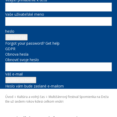
Vaše užívateľské meno
heslo
Forgot your password? Get help
GDPR
Obnova hesla
Obnoviť svoje heslo
Váš e-mail
Heslo vám bude zaslané e-mailom
Úvod
Kultúra a voľný čas
Multižánrový festival Spomienka na Deža
tlie už sedem rokov kdesi celkom vnútri
Kultúra a voľný čas
Správy na titulke