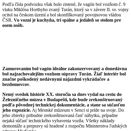
Podľa čísla podvozku však bolo zistené, že vagón bol vozňom č. 9
vlaku Miklósa Horthyho zvaný Turán, ktorý sa v závere II. sv. vojny
ocitol na českom území a bol skonfiškovaný povojnovou vládou
ČSR.
Vo vozni je kuchyňa, tri spálne a jedáleň so stolom pre
osem osôb.
Zamurovaním bol vagón ideálne zakonzervovaný a donedávna
bol najzachovalejším vozňom súpravy Turán. Žiaľ interiér bol
značne poškodený nedávnymi nájazdmi vykrádačov a
bezdomovcov
.
Nemý svedok histórie XX. storočia sa dnes vydal na cestu do
Železničného múzea v Budapešti, kde bude zrekonštruovaný
podľa pôvodnej technickej dokumentácie, a stane sa súčasťou
jeho expozície.
Aj Mestské múzeum v Senci si príde na svoje. Do
jeho zbierky pribudne zrekonštruovaná časť nábytku, prípadne
nejaká súčasť technického vybavenia vozňa. Všetky náklady
demontáže a prepravy sú hradené z rozpočtu Ministerstva ľudských