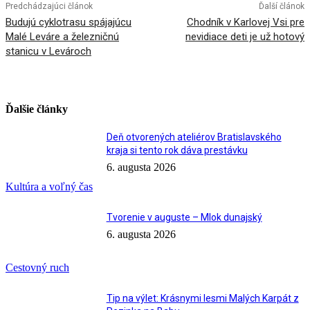
Predchádzajúci článok
Ďalší článok
Budujú cyklotrasu spájajúcu
Chodník v Karlovej Vsi pre
Malé Leváre a železničnú
nevidiace deti je už hotový
stanicu v Levároch
Ďalšie články
Deň otvorených ateliérov Bratislavského
kraja si tento rok dáva prestávku
6. augusta 2026
Kultúra a voľný čas
Tvorenie v auguste – Mlok dunajský
6. augusta 2026
Cestovný ruch
Tip na výlet: Krásnymi lesmi Malých Karpát z