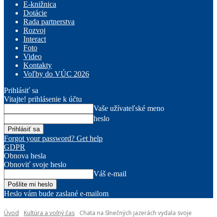
E-knižnica
Dotácie
Rada partnerstva
Rozvoj
Interact
Foto
Video
Kontakty
Voľby do VÚC 2026
Prihlásiť sa
Vitajte! prihlásenie k účtu
Vaše užívateľské meno
heslo
Forgot your password? Get help
GDPR
Obnova hesla
Obnoviť svoje heslo
Váš e-mail
Heslo vám bude zaslané e-mailom
Úvod
Kultúra a voľný čas
Chata na Slnečných jazerách vydala svoje