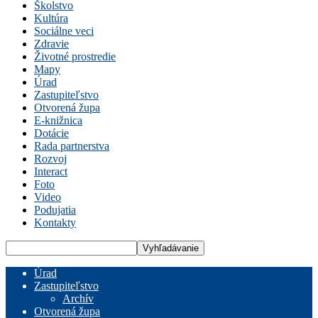
Školstvo
Kultúra
Sociálne veci
Zdravie
Životné prostredie
Mapy
Úrad
Zastupiteľstvo
Otvorená župa
E-knižnica
Dotácie
Rada partnerstva
Rozvoj
Interact
Foto
Video
Podujatia
Kontakty
Úrad
Zastupiteľstvo
Archív
Otvorená župa