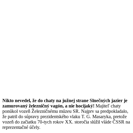
Nikto nevedel, že do chaty na južnej strane Slnečných jazier je
zamurovaný železničný vagón, a nie hocijaký!
Majiteľ chaty
ponúkol vozeň Železničnému múzeu SR. Najprv sa predpokladalo,
že patril do súpravy prezidentského vlaku T. G. Masaryka, pretože
vozeň do začiatku 70-tych rokov XX. storočia slúžil vláde ČSSR na
reprezentačné účely.