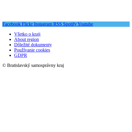
Facebook
Flickr
Instagram
RSS
Spotify
Youtube
Všetko o kraji
About region
Dôležité dokumenty
Používanie cookies
GDPR
© Bratislavský samosprávny kraj