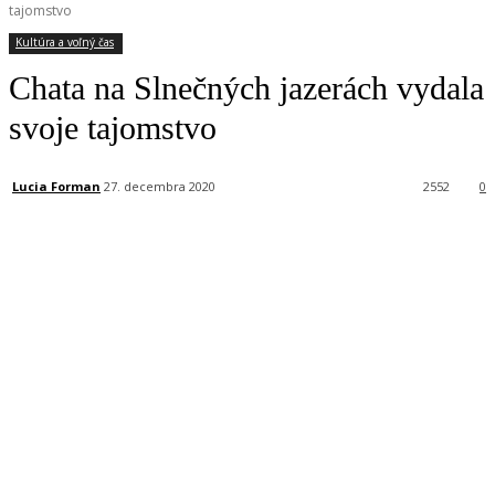
tajomstvo
Kultúra a voľný čas
Chata na Slnečných jazerách vydala
svoje tajomstvo
Lucia Forman
27. decembra 2020
2552
0
Facebook
X
Linkedin
Tumblr