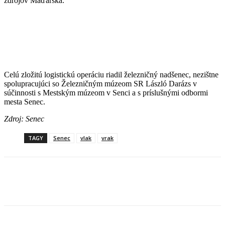
zdrojov Maďarska.
Celú zložitú logistickú operáciu riadil železničný nadšenec, nezištne
spolupracujúci so Železničným múzeom SR László Darázs v
súčinnosti s Mestským múzeom v Senci a s príslušnými odbormi
mesta Senec.
Zdroj: Senec
TAGY
Senec
vlak
vrak
Facebook
X
Linkedin
Tumblr