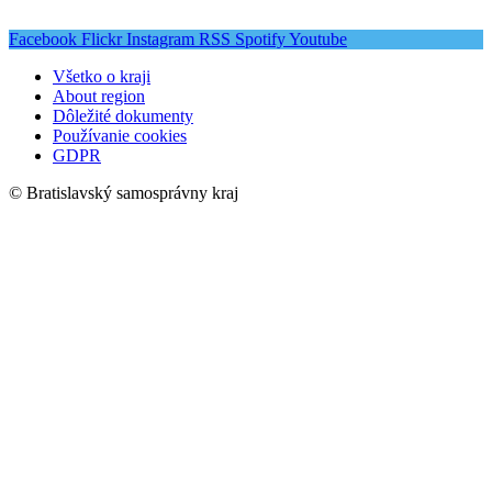
Facebook
Flickr
Instagram
RSS
Spotify
Youtube
Všetko o kraji
About region
Dôležité dokumenty
Používanie cookies
GDPR
© Bratislavský samosprávny kraj