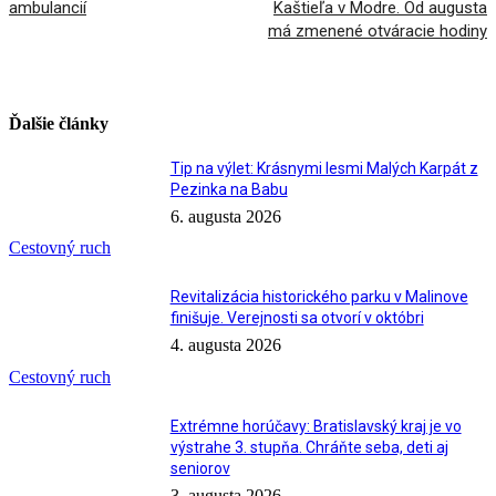
ambulancií
Kaštieľa v Modre. Od augusta
má zmenené otváracie hodiny
Ďalšie články
Tip na výlet: Krásnymi lesmi Malých Karpát z
Pezinka na Babu
6. augusta 2026
Cestovný ruch
Revitalizácia historického parku v Malinove
finišuje. Verejnosti sa otvorí v októbri
4. augusta 2026
Cestovný ruch
Extrémne horúčavy: Bratislavský kraj je vo
výstrahe 3. stupňa. Chráňte seba, deti aj
seniorov
3. augusta 2026