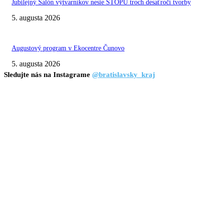
Jubilejný Salón výtvarníkov nesie STOPU troch desaťročí tvorby
5. augusta 2026
Augustový program v Ekocentre Čunovo
5. augusta 2026
Sledujte nás na Instagrame
@bratislavsky_kraj