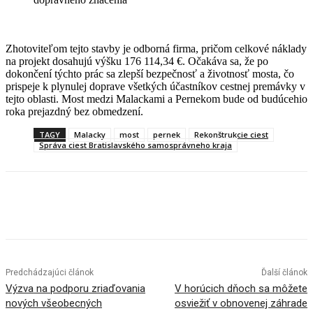
Zhotoviteľom tejto stavby je odborná firma, pričom celkové náklady
na projekt dosahujú výšku 176 114,34 €. Očakáva sa, že po
dokončení týchto prác sa zlepší bezpečnosť a životnosť mosta, čo
prispeje k plynulej doprave všetkých účastníkov cestnej premávky v
tejto oblasti. Most medzi Malackami a Pernekom bude od budúcehio
roka prejazdný bez obmedzení.
TAGY
Malacky
most
pernek
Rekonštrukcie ciest
Správa ciest Bratislavského samosprávneho kraja
Facebook
X
Linkedin
Tumblr
Predchádzajúci článok
Ďalší článok
Výzva na podporu zriaďovania
V horúcich dňoch sa môžete
nových všeobecných
osviežiť v obnovenej záhrade