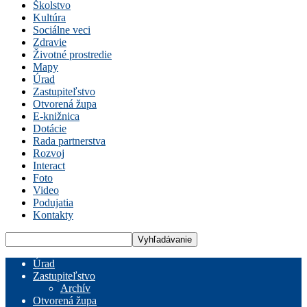
Školstvo
Kultúra
Sociálne veci
Zdravie
Životné prostredie
Mapy
Úrad
Zastupiteľstvo
Otvorená župa
E-knižnica
Dotácie
Rada partnerstva
Rozvoj
Interact
Foto
Video
Podujatia
Kontakty
Úrad
Zastupiteľstvo
Archív
Otvorená župa