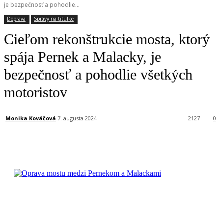
je bezpečnosť a pohodlie...
Doprava
Správy na titulke
Cieľom rekonštrukcie mosta, ktorý
spája Pernek a Malacky, je
bezpečnosť a pohodlie všetkých
motoristov
Monika Kováčová
7. augusta 2024
2127
0
Facebook
X
Linkedin
Tumblr