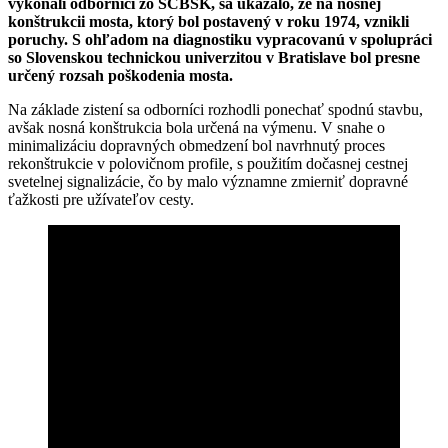
vykonali odborníci zo SCBSK, sa ukázalo, že na nosnej
konštrukcii mosta, ktorý bol postavený v roku 1974, vznikli
poruchy. S ohľadom na diagnostiku vypracovanú v spolupráci
so Slovenskou technickou univerzitou v Bratislave bol presne
určený rozsah poškodenia mosta.
Na základe zistení sa odborníci rozhodli ponechať spodnú stavbu,
avšak nosná konštrukcia bola určená na výmenu. V snahe o
minimalizáciu dopravných obmedzení bol navrhnutý proces
rekonštrukcie v polovičnom profile, s použitím dočasnej cestnej
svetelnej signalizácie, čo by malo významne zmierniť dopravné
ťažkosti pre užívateľov cesty.