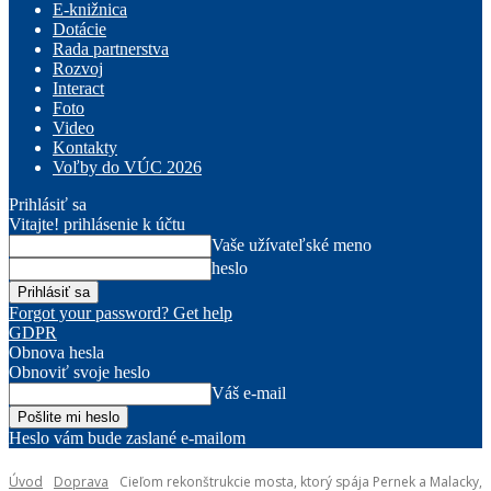
E-knižnica
Dotácie
Rada partnerstva
Rozvoj
Interact
Foto
Video
Kontakty
Voľby do VÚC 2026
Prihlásiť sa
Vitajte! prihlásenie k účtu
Vaše užívateľské meno
heslo
Forgot your password? Get help
GDPR
Obnova hesla
Obnoviť svoje heslo
Váš e-mail
Heslo vám bude zaslané e-mailom
Úvod
Doprava
Cieľom rekonštrukcie mosta, ktorý spája Pernek a Malacky,