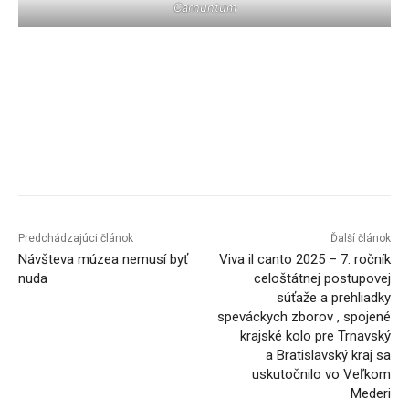
Carnuntum
Facebook
X
Linkedin
Tumblr
Predchádzajúci článok
Ďalší článok
Návšteva múzea nemusí byť
Viva il canto 2025 – 7. ročník
nuda
celoštátnej postupovej
súťaže a prehliadky
speváckych zborov , spojené
krajské kolo pre Trnavský
a Bratislavský kraj sa
uskutočnilo vo Veľkom
Mederi