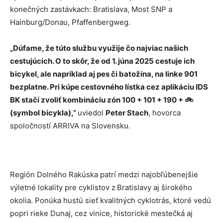
konečných zastávkach: Bratislava, Most SNP a
Hainburg/Donau, Pfaffenbergweg.
„Dúfame, že túto službu využije čo najviac našich
cestujúcich. O to skôr, že od 1. júna 2025 cestuje ich
bicykel, ale napríklad aj pes či batožina, na linke 901
bezplatne. Pri kúpe cestovného lístka cez aplikáciu IDS
BK stačí zvoliť kombináciu zón 100 + 101 + 190 + 🚲
(symbol bicykla),”
uviedol
Peter Stach
, hovorca
spoločností ARRIVA na Slovensku.
Región Dolného Rakúska patrí medzi najobľúbenejšie
výletné lokality pre cyklistov z Bratislavy aj širokého
okolia. Ponúka hustú sieť kvalitných cyklotrás, ktoré vedú
popri rieke Dunaj, cez vinice, historické mestečká aj