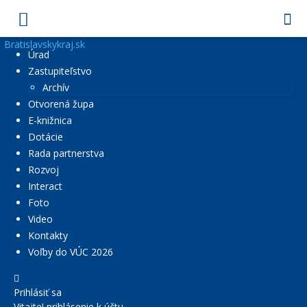
Bratislavskykraj.sk
Úrad
Zastupiteľstvo
Archív
Otvorená župa
E-knižnica
Dotácie
Rada partnerstva
Rozvoj
Interact
Foto
Video
Kontakty
Voľby do VÚC 2026
Prihlásiť sa
Vitajte! prihlásenie k účtu