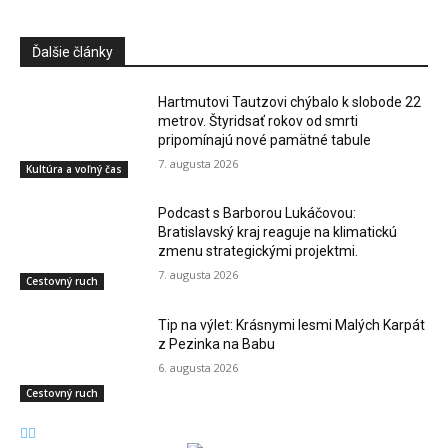
Ďalšie články
Hartmutovi Tautzovi chýbalo k slobode 22
metrov. Štyridsať rokov od smrti
pripomínajú nové pamätné tabule
7. augusta 2026
Kultúra a voľný čas
Podcast s Barborou Lukáčovou:
Bratislavský kraj reaguje na klimatickú
zmenu strategickými projektmi.
7. augusta 2026
Cestovný ruch
Tip na výlet: Krásnymi lesmi Malých Karpát
z Pezinka na Babu
6. augusta 2026
Cestovný ruch