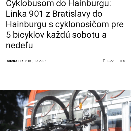
Cyklobusom do Hainburgu:
Linka 901 z Bratislavy do
Hainburgu s cyklonosičom pre
5 bicyklov každú sobotu a
nedeľu
Michal Feik
10. júla 2025
1422
0
Facebook
X
Linkedin
Tumblr