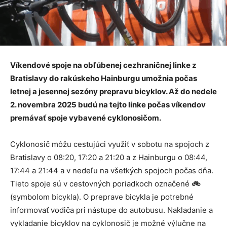
Víkendové spoje na obľúbenej cezhraničnej linke z
Bratislavy do rakúskeho Hainburgu umožnia počas
letnej a jesennej sezóny prepravu bicyklov. Až do nedele
2. novembra 2025 budú na tejto linke počas víkendov
premávať spoje vybavené cyklonosičom.
Cyklonosič môžu cestujúci využiť v sobotu na spojoch z
Bratislavy o 08:20, 17:20 a 21:20 a z Hainburgu o 08:44,
17:44 a 21:44 a v nedeľu na všetkých spojoch počas dňa.
Tieto spoje sú v cestovných poriadkoch označené
🚲
(symbolom bicykla). O preprave bicykla je potrebné
informovať vodiča pri nástupe do autobusu. Nakladanie a
vykladanie bicyklov na cyklonosič je možné výlučne na