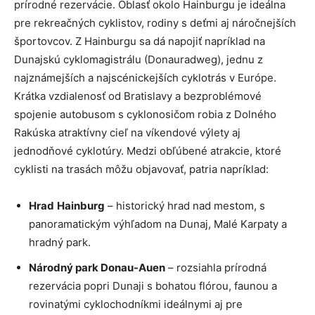
prírodné rezervácie. Oblasť okolo Hainburgu je ideálna
pre rekreačných cyklistov, rodiny s deťmi aj náročnejších
športovcov. Z Hainburgu sa dá napojiť napríklad na
Dunajskú cyklomagistrálu (Donauradweg), jednu z
najznámejších a najscénickejších cyklotrás v Európe.
Krátka vzdialenosť od Bratislavy a bezproblémové
spojenie autobusom s cyklonosičom robia z Dolného
Rakúska atraktívny cieľ na víkendové výlety aj
jednodňové cyklotúry. Medzi obľúbené atrakcie, ktoré
cyklisti na trasách môžu objavovať, patria napríklad:
Hrad
Hainburg
– historický hrad nad mestom, s
panoramatickým výhľadom na Dunaj, Malé Karpaty a
hradný park.
Národný park Donau-Auen
– rozsiahla prírodná
rezervácia popri Dunaji s bohatou flórou, faunou a
rovinatými cyklochodníkmi ideálnymi aj pre