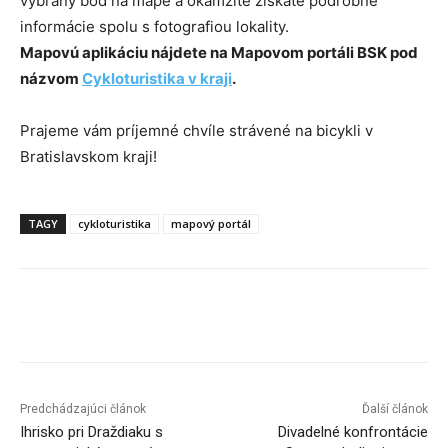
vybraný bod na mape a okamžite získate podrobné
informácie spolu s fotografiou lokality.
Mapovú aplikáciu nájdete na Mapovom portáli BSK pod
názvom
Cykloturistika v kraji
.
Prajeme vám príjemné chvíle strávené na bicykli v
Bratislavskom kraji!
TAGY
cykloturistika
mapový portál
Facebook
X
Linkedin
Tumblr
Predchádzajúci článok
Ďalší článok
Ihrisko pri Draždiaku s
Divadelné konfrontácie