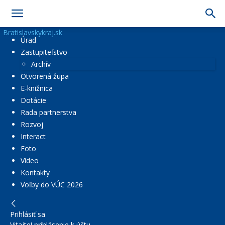
Bratislavskykraj.sk
Úrad
Zastupiteľstvo
Archív
Otvorená župa
E-knižnica
Dotácie
Rada partnerstva
Rozvoj
Interact
Foto
Video
Kontakty
Voľby do VÚC 2026
Prihlásiť sa
Vitajte! prihlásenie k účtu