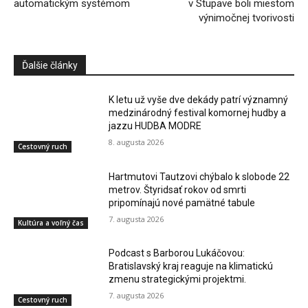
automatickým systémom
v Stupave boli miestom
výnimočnej tvorivosti
Ďalšie články
K letu už vyše dve dekády patrí významný
medzinárodný festival komornej hudby a
jazzu HUDBA MODRE
8. augusta 2026
Cestovný ruch
Hartmutovi Tautzovi chýbalo k slobode 22
metrov. Štyridsať rokov od smrti
pripomínajú nové pamätné tabule
7. augusta 2026
Kultúra a voľný čas
Podcast s Barborou Lukáčovou:
Bratislavský kraj reaguje na klimatickú
zmenu strategickými projektmi.
7. augusta 2026
Cestovný ruch