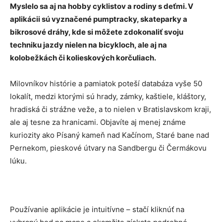
Myslelo sa aj na hobby cyklistov a rodiny s deťmi. V
aplikácii sú vyznačené pumptracky, skateparky a
bikrosové dráhy, kde si môžete zdokonaliť svoju
techniku jazdy nielen na bicykloch, ale aj na
kolobežkách či kolieskových korčuliach.
Milovníkov histórie a pamiatok poteší databáza vyše 50
lokalít, medzi ktorými sú hrady, zámky, kaštiele, kláštory,
hradiská či strážne veže, a to nielen v Bratislavskom kraji,
ale aj tesne za hranicami. Objavíte aj menej známe
kuriozity ako Písaný kameň nad Kačínom, Staré bane nad
Pernekom, pieskové útvary na Sandbergu či Čermákovu
lúku.
Používanie aplikácie je intuitívne – stačí kliknúť na