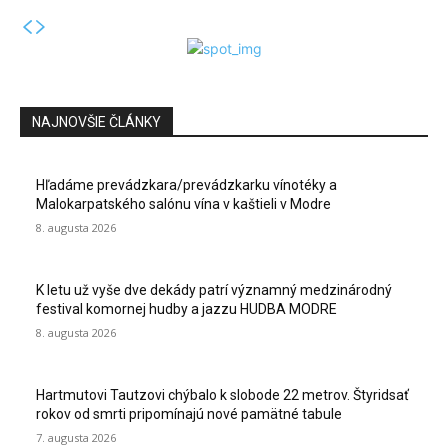
NAJNOVŠIE ČLÁNKY
Hľadáme prevádzkara/prevádzkarku vínotéky a
Malokarpatského salónu vína v kaštieli v Modre
8. augusta 2026
K letu už vyše dve dekády patrí významný medzinárodný
festival komornej hudby a jazzu HUDBA MODRE
8. augusta 2026
Hartmutovi Tautzovi chýbalo k slobode 22 metrov. Štyridsať
rokov od smrti pripomínajú nové pamätné tabule
7. augusta 2026