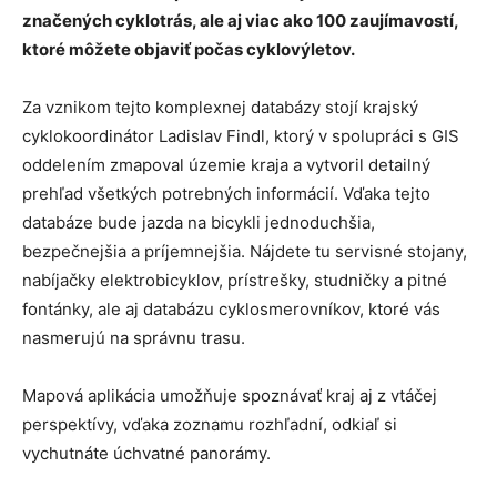
značených cyklotrás, ale aj viac ako 100 zaujímavostí,
ktoré môžete objaviť počas cyklovýletov.
Za vznikom tejto komplexnej databázy stojí krajský
cyklokoordinátor Ladislav Findl, ktorý v spolupráci s GIS
oddelením zmapoval územie kraja a vytvoril detailný
prehľad všetkých potrebných informácií. Vďaka tejto
databáze bude jazda na bicykli jednoduchšia,
bezpečnejšia a príjemnejšia. Nájdete tu servisné stojany,
nabíjačky elektrobicyklov, prístrešky, studničky a pitné
fontánky, ale aj databázu cyklosmerovníkov, ktoré vás
nasmerujú na správnu trasu.
Mapová aplikácia umožňuje spoznávať kraj aj z vtáčej
perspektívy, vďaka zoznamu rozhľadní, odkiaľ si
vychutnáte úchvatné panorámy.