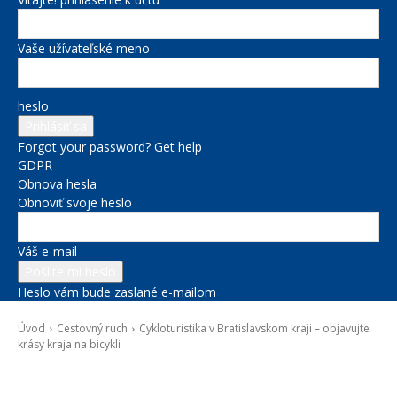
Vaše užívateľské meno
heslo
Forgot your password? Get help
GDPR
Obnova hesla
Obnoviť svoje heslo
Váš e-mail
Heslo vám bude zaslané e-mailom
Úvod
Cestovný ruch
Cykloturistika v Bratislavskom kraji – objavujte
krásy kraja na bicykli
Cestovný ruch
Novinky zo župy
Projekty BSK
Správy na titulke
Životné prostredie