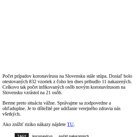
Počet prípadov koronavírusu na Slovensku stále stúpa. Dosiaľ bolo
otestovaných 832 vzoriek z čoho len dnes pribudlo 11 nakazených.
Celkovo tak počet infikovaných osôb novým koronavírusom na
Slovensku vzrástol na 21 osôb.
Berme preto situáciu vážne. Správajme sa zodpovedne a
ohľaduplne. Je to dôležité pre udržanie verejného zdravia nás
všetkých.
Ako znížiť riziko nákazy nájdete
TU
.
TAGY
koronavírus
počet nakazených