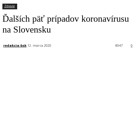
Zdravie
Ďalších päť prípadov koronavírusu
na Slovensku
redakcia-bsk
12. marca 2020
8047
0
Facebook
X
Linkedin
Tumblr