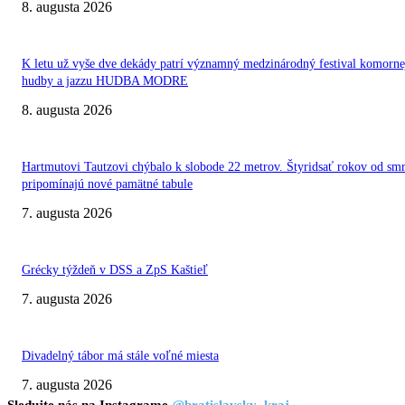
8. augusta 2026
K letu už vyše dve dekády patrí významný medzinárodný festival komorne
hudby a jazzu HUDBA MODRE
8. augusta 2026
Hartmutovi Tautzovi chýbalo k slobode 22 metrov. Štyridsať rokov od smr
pripomínajú nové pamätné tabule
7. augusta 2026
Grécky týždeň v DSS a ZpS Kaštieľ
7. augusta 2026
Divadelný tábor má stále voľné miesta
7. augusta 2026
Sledujte nás na Instagrame
@bratislavsky_kraj