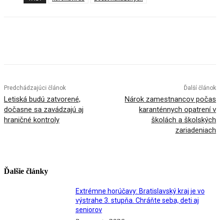
Facebook
X
Linkedin
Tumblr
Predchádzajúci článok
Ďalší článok
Letiská budú zatvorené,
Nárok zamestnancov počas
dočasne sa zavádzajú aj
karanténnych opatrení v
hraničné kontroly
školách a školských
zariadeniach
Ďalšie články
Extrémne horúčavy: Bratislavský kraj je vo
výstrahe 3. stupňa. Chráňte seba, deti aj
seniorov