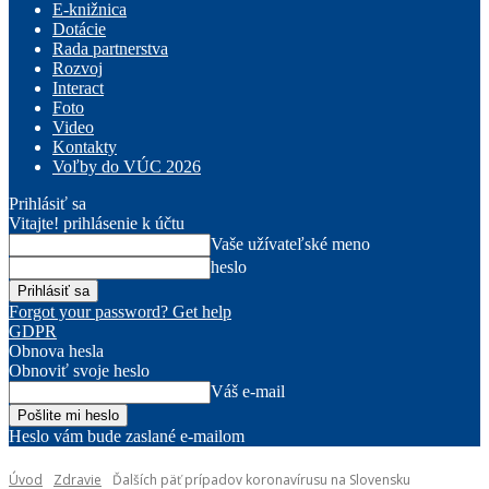
E-knižnica
Dotácie
Rada partnerstva
Rozvoj
Interact
Foto
Video
Kontakty
Voľby do VÚC 2026
Prihlásiť sa
Vitajte! prihlásenie k účtu
Vaše užívateľské meno
heslo
Forgot your password? Get help
GDPR
Obnova hesla
Obnoviť svoje heslo
Váš e-mail
Heslo vám bude zaslané e-mailom
Úvod
Zdravie
Ďalších päť prípadov koronavírusu na Slovensku