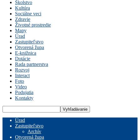
Školstvo
Kultúra
Sociálne veci
Zdravie
Životné prostredie
Mapy
Úrad
Zastupiteľstvo
Otvorená župa
E-knižnica
Dotácie
Rada partnerstva
Rozvoj
Interact
Foto
Video
Podujatia
Kontakty
Úrad
Zastupiteľstvo
Archív
Otvorená župa