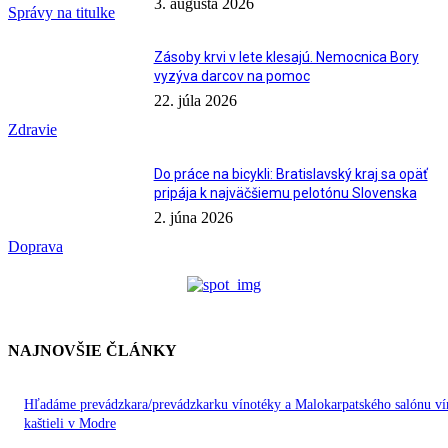
3. augusta 2026
Správy na titulke
Zásoby krvi v lete klesajú. Nemocnica Bory
vyzýva darcov na pomoc
22. júla 2026
Zdravie
Do práce na bicykli: Bratislavský kraj sa opäť
pripája k najväčšiemu pelotónu Slovenska
2. júna 2026
Doprava
NAJNOVŠIE ČLÁNKY
Hľadáme prevádzkara/prevádzkarku vínotéky a Malokarpatského salónu ví
kaštieli v Modre