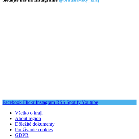
Facebook
Flickr
Instagram
RSS
Spotify
Youtube
Všetko o kraji
About region
Dôležité dokumenty
Používanie cookies
GDPR