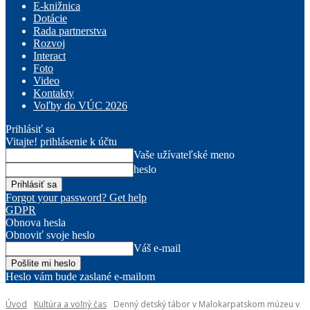
E-knižnica
Dotácie
Rada partnerstva
Rozvoj
Interact
Foto
Video
Kontakty
Voľby do VÚC 2026
Prihlásiť sa
Vitajte! prihlásenie k účtu
Vaše užívateľské meno
heslo
Forgot your password? Get help
GDPR
Obnova hesla
Obnoviť svoje heslo
Váš e-mail
Heslo vám bude zaslané e-mailom
Úvod
Kultúra a voľný čas
Denný detský tábor v Malokarpatskom múzeu v