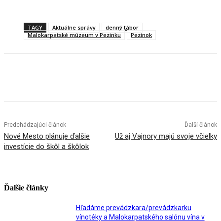
TAGY
Aktuálne správy
denný tábor
Malokarpatské múzeum v Pezinku
Pezinok
Facebook
X
Linkedin
Tumblr
Predchádzajúci článok
Ďalší článok
Nové Mesto plánuje ďalšie
Už aj Vajnory majú svoje včielky
investície do škôl a škôlok
Ďalšie články
Hľadáme prevádzkara/prevádzkarku
vínotéky a Malokarpatského salónu vína v