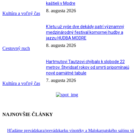
kaštieli v Modre
8. augusta 2026
Kultúra a voľný čas
K letu už vyše dve dekády patrí významný
medzinárodný festival komornej hudby a
jazzu HUDBA MODRE
8. augusta 2026
Cestovný ruch
Hartmutovi Tautzovi chýbalo k slobode 22
metrov. Štyridsať rokov od smrti pripomínajú
nové pamätné tabule
7. augusta 2026
Kultúra a voľný čas
NAJNOVŠIE ČLÁNKY
Hľadáme prevádzkara/prevádzkarku vínotéky a Malokarpatského salónu ví