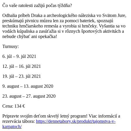
Čo vaše ratolesti zažijú počas týždňa?
Odhalia príbeh Draka a archeologického náleziska vo Svätom Jure,
preskúmajú pivnicu múzea len za pomoci bateriek, spoznajú
techniku hrnčiarskeho remesla a vyrobia si hrnčeky. Vyšantia sa vo
vodách kúpaliska a zasúťažia si v rôznych športových aktivitách a
nebude chýbať ani opekačka!
Turnusy:
6. júl – 9. júl 2021
12. júl – 16. júl 2021
19. júl – 23. júl 2021
9. august – 13. august 2020
23. august – 27. august 2020
Cena: 134 €
Pripravte svojím deťom skvelý letný program! Viac informácií a
rezervácia tábora:
https://dennetabory.sk/produkt/tajomstva-v-
karpatoch/