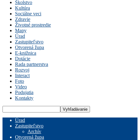
Školstvo
Kultúra
Sociálne veci
Zdravie
Životné prostredie
Mapy
Úrad
Zastupiteľstvo
Otvorená župa
E-knižnica
Dotácie
Rada partnerstva
Rozvoj
Interact
Foto
Video
Podujatia
Kontakty
Úrad
Zastupiteľstvo
Archív
Otvorená župa