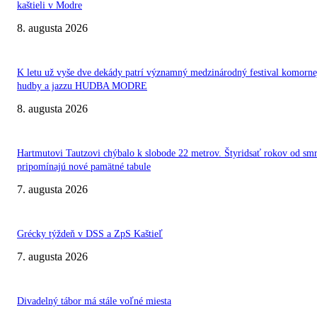
kaštieli v Modre
8. augusta 2026
K letu už vyše dve dekády patrí významný medzinárodný festival komorne
hudby a jazzu HUDBA MODRE
8. augusta 2026
Hartmutovi Tautzovi chýbalo k slobode 22 metrov. Štyridsať rokov od smr
pripomínajú nové pamätné tabule
7. augusta 2026
Grécky týždeň v DSS a ZpS Kaštieľ
7. augusta 2026
Divadelný tábor má stále voľné miesta