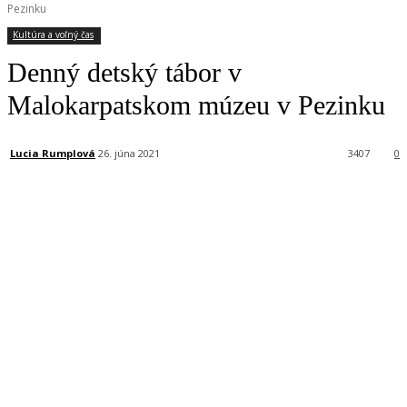
Pezinku
Kultúra a voľný čas
Denný detský tábor v
Malokarpatskom múzeu v Pezinku
Lucia Rumplová
26. júna 2021
3407
0
Facebook
X
Linkedin
Tumblr