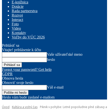
E-knižnica
Dotácie
Rada partnerstva
Rozvoj
Interact
Foto
Video
Kontakty
Voľby do VÚC 2026
Prihlásiť sa
Vitajte! prihlásenie k účtu
Vaše užívateľské meno
heslo
Forgot your password? Get help
GDPR
Obnova hesla
Obnoviť svoje heslo
Váš e-mail
Heslo vám bude zaslané e-mailom
Úvod
Kultúra a voľný čas
Piknik v pohybe: Letné popoludnie plné zábavy a