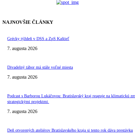
NAJNOVŠIE ČLÁNKY
Grécky týždeň v DSS a ZpS Kaštieľ
7. augusta 2026
Divadelný tábor má stále voľné miesta
7. augusta 2026
Podcast s Barborou Lukáčovou: Bratislavský kraj reaguje na klimatickú z
strategickými projektmi.
7. augusta 2026
Deň otvorených ateliérov Bratislavského kraja si tento rok dáva prestávku