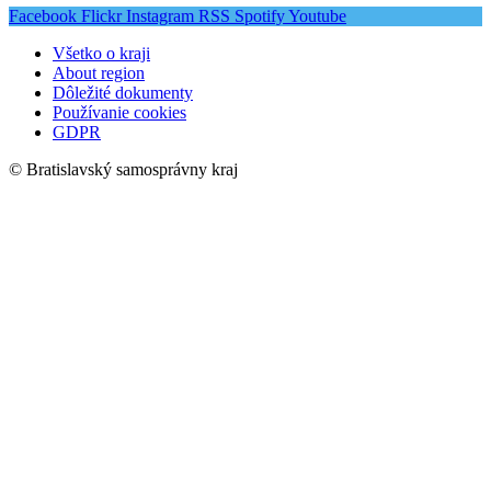
Facebook
Flickr
Instagram
RSS
Spotify
Youtube
Všetko o kraji
About region
Dôležité dokumenty
Používanie cookies
GDPR
© Bratislavský samosprávny kraj