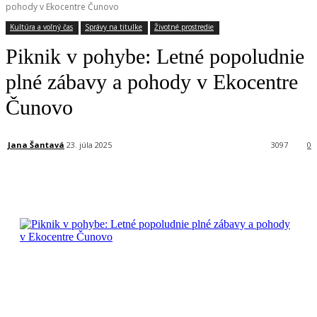
pohody v Ekocentre Čunovo
Kultúra a voľný čas
Správy na titulke
Životné prostredie
Piknik v pohybe: Letné popoludnie
plné zábavy a pohody v Ekocentre
Čunovo
Jana Šantavá
23. júla 2025
3097
0
Facebook
X
Linkedin
Tumblr