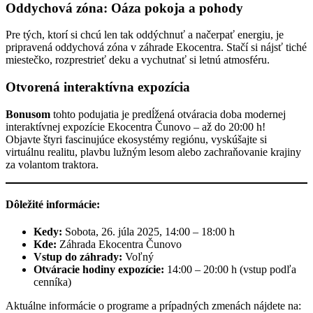
Oddychová zóna: Oáza pokoja a pohody
Pre tých, ktorí si chcú len tak oddýchnuť a načerpať energiu, je
pripravená oddychová zóna v záhrade Ekocentra. Stačí si nájsť tiché
miestečko, rozprestrieť deku a vychutnať si letnú atmosféru.
Otvorená interaktívna expozícia
Bonusom
tohto podujatia je predĺžená otváracia doba modernej
interaktívnej expozície Ekocentra Čunovo – až do 20:00 h!
Objavte štyri fascinujúce ekosystémy regiónu, vyskúšajte si
virtuálnu realitu, plavbu lužným lesom alebo zachraňovanie krajiny
za volantom traktora.
Dôležité informácie:
Kedy:
Sobota, 26. júla 2025, 14:00 – 18:00 h
Kde:
Záhrada Ekocentra Čunovo
Vstup do záhrady:
Voľný
Otváracie hodiny expozície:
14:00 – 20:00 h (vstup podľa
cenníka)
Aktuálne informácie o programe a prípadných zmenách nájdete na: