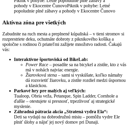
Piknik v pohybe: Letné popoludnie plné zábavy a
pohody v Ekocentre ČunovoPiknik v pohybe: Letné
popoludnie plné zábavy a pohody v Ekocentre Čunovo
Aktívna zóna pre všetkých
Zabudnite na ruch mesta a preplnené kúpaliská – v tieni stromov si
rozprestriete deku, ochutnáte dobroty z piknikového košíka a
spoločne s rodinou či priateľmi zažijete množstvo radosti. Čakajú
vás:
Interaktívne športoviská od BikeLab:
Power Race
– posadíte sa na bicykel a zistíte, kto z vás
má v nohách najviac energie.
Žiarovková stena
– sami si vyskúšate, koľko námahy
dá rozsvietiť žiarovku, a zistíte rozdiel medzi úspornou
a klasickou.
Parkové hry pre malých aj veľkých:
Tualoop, Obria veža, Petanque, Spin Ladder, Cornhole a
ďalšie – otestujete si presnosť, trpezlivosť aj strategické
myslenie.
Záhradná pátracia akcia „Stratená vydra Ela“:
Deti sa vydajú na dobrodružnú misiu – pomôžu vydre Ele
plniť úlohy a nájsť jej nový domov pri Dunaji.