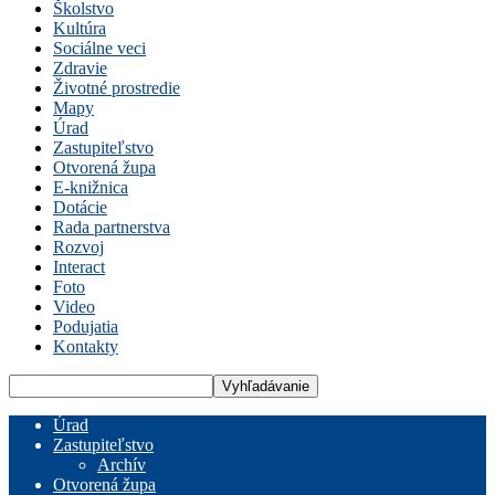
Školstvo
Kultúra
Sociálne veci
Zdravie
Životné prostredie
Mapy
Úrad
Zastupiteľstvo
Otvorená župa
E-knižnica
Dotácie
Rada partnerstva
Rozvoj
Interact
Foto
Video
Podujatia
Kontakty
Úrad
Zastupiteľstvo
Archív
Otvorená župa