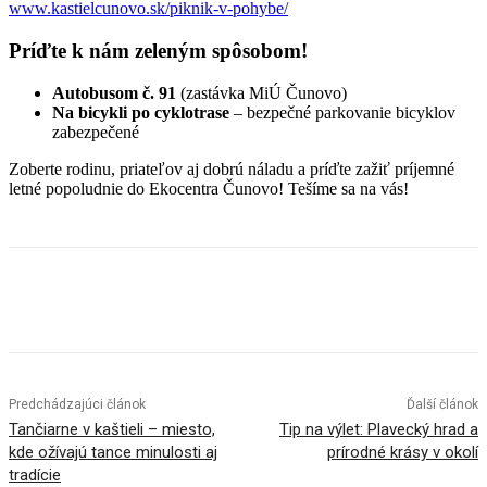
www.kastielcunovo.sk/piknik-v-pohybe/
Príďte k nám zeleným spôsobom!
Autobusom č. 91
(zastávka MiÚ Čunovo)
Na bicykli po cyklotrase
– bezpečné parkovanie bicyklov
zabezpečené
Zoberte rodinu, priateľov aj dobrú náladu a príďte zažiť príjemné
letné popoludnie do Ekocentra Čunovo! Tešíme sa na vás!
Facebook
X
Linkedin
Tumblr
Predchádzajúci článok
Ďalší článok
Tančiarne v kaštieli – miesto,
Tip na výlet: Plavecký hrad a
kde ožívajú tance minulosti aj
prírodné krásy v okolí
tradície