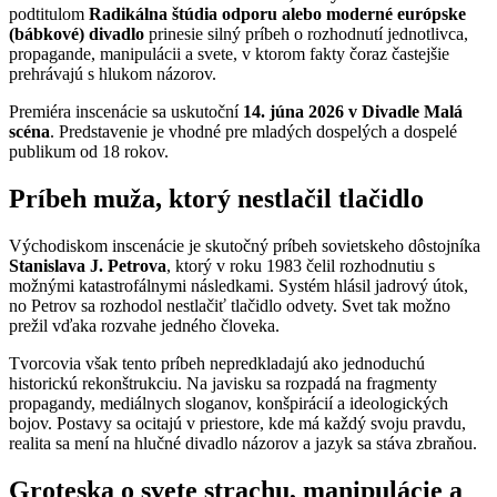
podtitulom
Radikálna štúdia odporu alebo moderné európske
(bábkové) divadlo
prinesie silný príbeh o rozhodnutí jednotlivca,
propagande, manipulácii a svete, v ktorom fakty čoraz častejšie
prehrávajú s hlukom názorov.
Premiéra inscenácie sa uskutoční
14. júna 2026 v Divadle Malá
scéna
. Predstavenie je vhodné pre mladých dospelých a dospelé
publikum od 18 rokov.
Príbeh muža, ktorý nestlačil tlačidlo
Východiskom inscenácie je skutočný príbeh sovietskeho dôstojníka
Stanislava J. Petrova
, ktorý v roku 1983 čelil rozhodnutiu s
možnými katastrofálnymi následkami. Systém hlásil jadrový útok,
no Petrov sa rozhodol nestlačiť tlačidlo odvety. Svet tak možno
prežil vďaka rozvahe jedného človeka.
Tvorcovia však tento príbeh nepredkladajú ako jednoduchú
historickú rekonštrukciu. Na javisku sa rozpadá na fragmenty
propagandy, mediálnych sloganov, konšpirácií a ideologických
bojov. Postavy sa ocitajú v priestore, kde má každý svoju pravdu,
realita sa mení na hlučné divadlo názorov a jazyk sa stáva zbraňou.
Groteska o svete strachu, manipulácie a