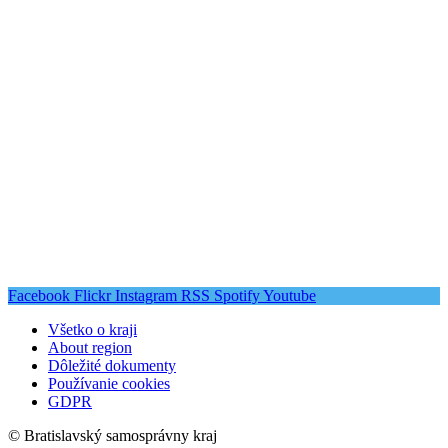
Facebook
Flickr
Instagram
RSS
Spotify
Youtube
Všetko o kraji
About region
Dôležité dokumenty
Používanie cookies
GDPR
© Bratislavský samosprávny kraj