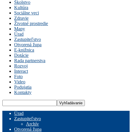
Školstvo
Kultúra
Sociálne veci
Zdravie
Životné prostredie
Mapy
Úrad
Zastupiteľstvo
Otvorená župa
E-knižnica
Dotácie
Rada partnerstva
Rozvoj
Interact
Foto
Video
Podujatia
Kontakty
Úrad
Zastupiteľstvo
Archív
Otvorená župa