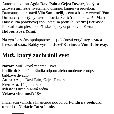
Autormi textu sú
Agda Bavi Pain
a
Gejza Dezorz
, ktorý sa
zároveň ujal réžie, svetelného dizajnu, kamery a projekcií.
Dramaturgiu pripravil
Vilo Santanelli
, scénu a bábky vytvoril
Von
Dubravay
, kostýmy navrhla
Lucia Šedivá
a hudbu zložil
Martin
Hasák
. Na pohybovej spolupráci sa podieľal
Andrej Petrovič
.
Preklad textu piesne do čínskeho jazyka pripravila
Elena
Hidvéghyová Yung
.
Na výrobe scény spolupracovali spoločnosti
verybuzy s.r.o.
a
Prescont s.r.o.
. Bábky vyrobili
Jozef Kurinec
a
Von Dubravay
.
Muž, ktorý zachránil svet
Názov:
Muž, ktorý zachránil svet
Podtitul:
Radikálna štúdia odporu alebo moderné európske
bábkové divadlo
Autori:
Agda Bavi Pain, Gejza Dezorz
Premiéra:
14. jún 2026
Miesto:
Divadlo Malá scéna
Veková vhodnosť:
18+
Inscenácia vznikla s finančnou podporou
Fondu na podporu
umenia
a
Nadácie Tatra banky
.