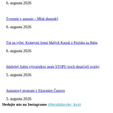
6. augusta 2026
Tvorenie v auguste – Mlok dunajský
6. augusta 2026
Tip na výlet: Krásnymi lesmi Malých Karpát z Pezinka na Babu
6. augusta 2026
Jubilejný Salón výtvarníkov nesie STOPU troch desaťročí tvorby
5. augusta 2026
Augustový program v Ekocentre Čunovo
5. augusta 2026
Sledujte nás na Instagrame
@bratislavsky_kraj