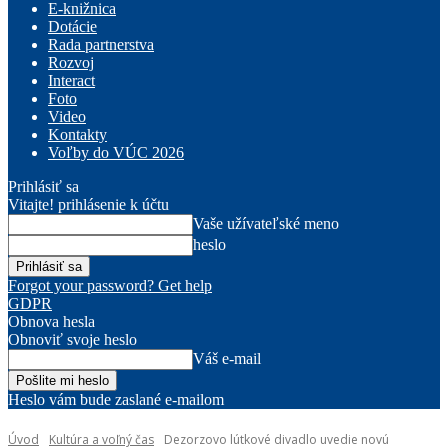
E-knižnica
Dotácie
Rada partnerstva
Rozvoj
Interact
Foto
Video
Kontakty
Voľby do VÚC 2026
Prihlásiť sa
Vitajte! prihlásenie k účtu
Vaše užívateľské meno
heslo
Forgot your password? Get help
GDPR
Obnova hesla
Obnoviť svoje heslo
Váš e-mail
Heslo vám bude zaslané e-mailom
Úvod
Kultúra a voľný čas
Dezorzovo lútkové divadlo uvedie novú