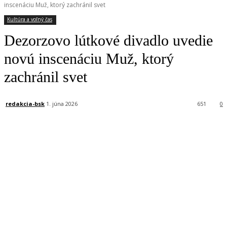
inscenáciu Muž, ktorý zachránil svet
Kultúra a voľný čas
Dezorzovo lútkové divadlo uvedie
novú inscenáciu Muž, ktorý
zachránil svet
redakcia-bsk
1. júna 2026
651
0
Facebook
X
Linkedin
Tumblr