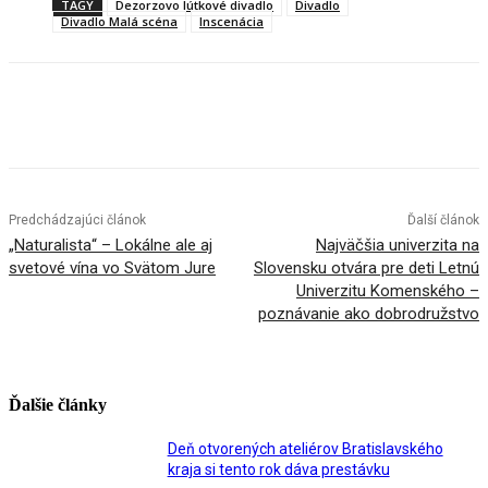
TAGY
Dezorzovo lútkové divadlo
Divadlo
Divadlo Malá scéna
Inscenácia
Facebook
X
Linkedin
Tumblr
Predchádzajúci článok
Ďalší článok
„Naturalista“ – Lokálne ale aj
Najväčšia univerzita na
svetové vína vo Svätom Jure
Slovensku otvára pre deti Letnú
Univerzitu Komenského –
poznávanie ako dobrodružstvo
Ďalšie články
Deň otvorených ateliérov Bratislavského
kraja si tento rok dáva prestávku