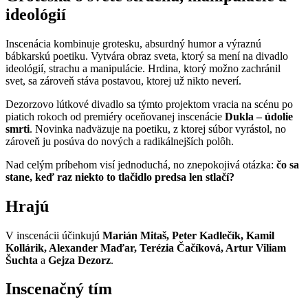
ideológií
Inscenácia kombinuje grotesku, absurdný humor a výraznú
bábkarskú poetiku. Vytvára obraz sveta, ktorý sa mení na divadlo
ideológií, strachu a manipulácie. Hrdina, ktorý možno zachránil
svet, sa zároveň stáva postavou, ktorej už nikto neverí.
Dezorzovo lútkové divadlo sa týmto projektom vracia na scénu po
piatich rokoch od premiéry oceňovanej inscenácie
Dukla – údolie
smrti
. Novinka nadväzuje na poetiku, z ktorej súbor vyrástol, no
zároveň ju posúva do nových a radikálnejších polôh.
Nad celým príbehom visí jednoduchá, no znepokojivá otázka:
čo sa
stane, keď raz niekto to tlačidlo predsa len stlačí?
Hrajú
V inscenácii účinkujú
Marián Mitaš, Peter Kadlečík, Kamil
Kollárik, Alexander Maďar, Terézia Čačíková, Artur Viliam
Šuchta
a
Gejza Dezorz
.
Inscenačný tím