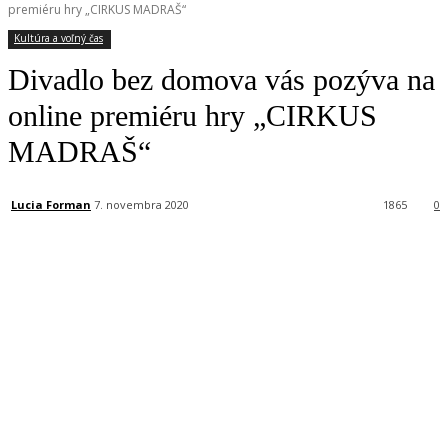
premiéru hry „CIRKUS MADRAŠ“
Kultúra a voľný čas
Divadlo bez domova vás pozýva na
online premiéru hry „CIRKUS
MADRAŠ“
Lucia Forman
7. novembra 2020
1865
0
Facebook
X
Linkedin
Tumblr