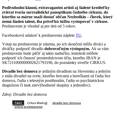
Podivuhodní klauni, extravagantní artisti aj šialené krotiteľky
zvierat tvoria surrealistické panoptikum čudného cirkusu, do
ktorého sa márne snaží dostať občan Nezbedkin – človek, ktorý
nemá žiaden talent, iba priveľkú túžbu vystupovať v cirkuse.
Predstavenie je vhodné aj pre deti od 5 rokov.
Facebookovú udalosť k predstaveniu nájdete
TU
.
Vstup na predstavenia je zdarma, po ich skončení môžu diváci a
diváčky podporiť divadlo
dobrovoľným výstupným.
Ak sa vám
predstavenie bude páčiť aj takto nadiaľku, tentokrát môžete
podporiť ich činnosť prostredníctvom účtu, ktorého IBAN je
SK7211000000002621793196, do poznámky uveďte CIRKUS.
Divadlo bez domova
je jediným divadlom na Slovensku a jedným
z mála divadiel na svete, ktorého hercami a herečkami sú ľudia bez
domova, ľudia s telesným postihnutím, ľudia so psychiatrickou
diagnózou či inak znevýhodnené skupiny a jednotlivci.
Zdroj: Divadlo bez domova
TAGY
Cirkus Madraš
divadlo bez domova
online predstavenie