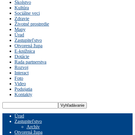
Školstvo
Kultúra
Sociálne veci
Zdravie
Životné prostredie
Mapy
Úrad
Zastupiteľstvo
Otvorená župa
E-knižnica
Dotácie
Rada partnerstva
Rozvoj
Interact
Foto
Video
Podujatia
Kontakty
Úrad
Zastupiteľstvo
Archív
Otvorená župa