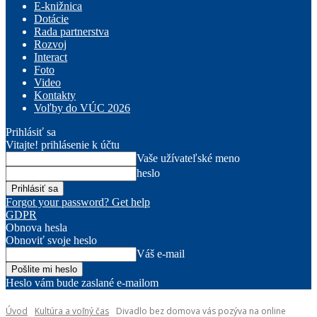
E-knižnica
Dotácie
Rada partnerstva
Rozvoj
Interact
Foto
Video
Kontakty
Voľby do VÚC 2026
Prihlásiť sa
Vitajte! prihlásenie k účtu
Vaše užívateľské meno
heslo
Forgot your password? Get help
GDPR
Obnova hesla
Obnoviť svoje heslo
Váš e-mail
Heslo vám bude zaslané e-mailom
Úvod
Kultúra a voľný čas
Divadlo bez domova vás pozýva na online