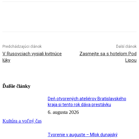
Facebook
X
Linkedin
Tumblr
Predchádzajúci článok
Ďalší článok
V Rusovciach vysiali kvitnúce
Zasmejte sa s hotelom Pod
lúky
Lipou
Ďalšie články
Deň otvorených ateliérov Bratislavského
kraja si tento rok dáva prestávku
6. augusta 2026
Kultúra a voľný čas
Tvorenie v auguste – Mlok dunajský