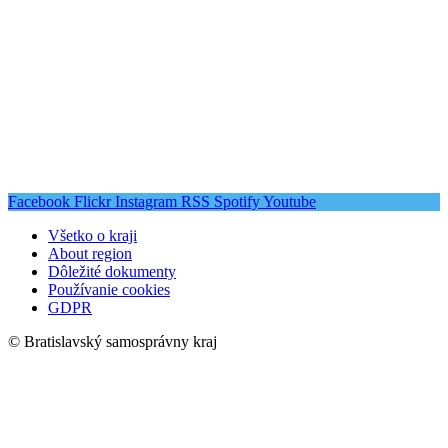
Facebook
Flickr
Instagram
RSS
Spotify
Youtube
Všetko o kraji
About region
Dôležité dokumenty
Používanie cookies
GDPR
© Bratislavský samosprávny kraj