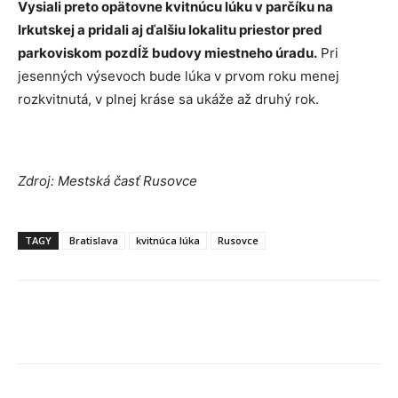
Vysiali preto opätovne kvitnúcu lúku v parčíku na
Irkutskej a pridali aj ďalšiu lokalitu priestor pred
parkoviskom pozdĺž budovy miestneho úradu.
Pri
jesenných výsevoch bude lúka v prvom roku menej
rozkvitnutá, v plnej kráse sa ukáže až druhý rok.
Zdroj: Mestská časť Rusovce
TAGY
Bratislava
kvitnúca lúka
Rusovce
Facebook
X
Linkedin
Tumblr