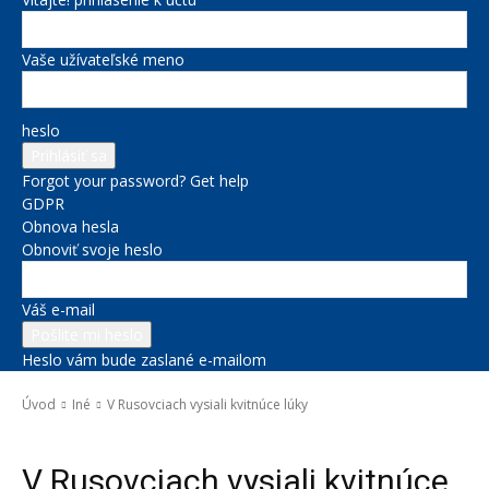
Vaše užívateľské meno
heslo
Forgot your password? Get help
GDPR
Obnova hesla
Obnoviť svoje heslo
Váš e-mail
Heslo vám bude zaslané e-mailom
Úvod
Iné
V Rusovciach vysiali kvitnúce lúky
Iné
V Rusovciach vysiali kvitnúce