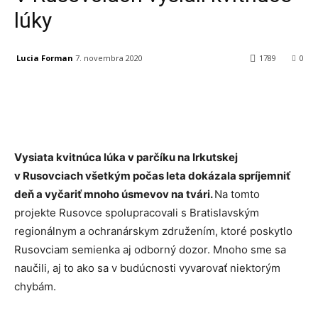
lúky
Lucia Forman
7. novembra 2020
1789
0
Facebook
X
Linkedin
Tumblr
Vysiata kvitnúca lúka v parčíku na Irkutskej
v Rusovciach všetkým počas leta dokázala spríjemniť
deň a vyčariť mnoho úsmevov na tvári.
Na tomto
projekte Rusovce spolupracovali s Bratislavským
regionálnym a ochranárskym združením, ktoré poskytlo
Rusovciam semienka aj odborný dozor. Mnoho sme sa
naučili, aj to ako sa v budúcnosti vyvarovať niektorým
chybám.