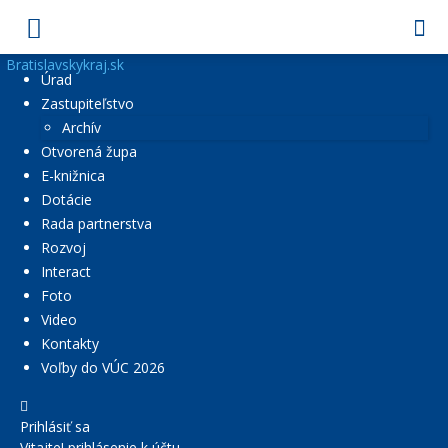
Bratislavskykraj.sk
Úrad
Zastupiteľstvo
Archív
Otvorená župa
E-knižnica
Dotácie
Rada partnerstva
Rozvoj
Interact
Foto
Video
Kontakty
Voľby do VÚC 2026
Prihlásiť sa
Vitajte! prihlásenie k účtu