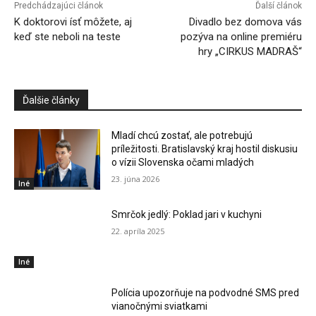
Predchádzajúci článok
Ďalší článok
K doktorovi ísť môžete, aj
Divadlo bez domova vás
keď ste neboli na teste
pozýva na online premiéru
hry „CIRKUS MADRAŠ“
Ďalšie články
Mladí chcú zostať, ale potrebujú
príležitosti. Bratislavský kraj hostil diskusiu
o vízii Slovenska očami mladých
23. júna 2026
Iné
Smrčok jedlý: Poklad jari v kuchyni
22. apríla 2025
Iné
Polícia upozorňuje na podvodné SMS pred
vianočnými sviatkami