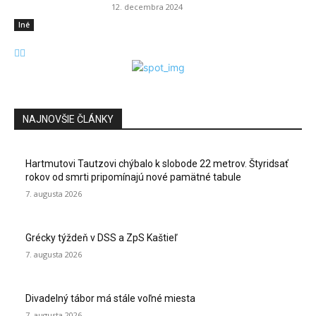
12. decembra 2024
Iné
NAJNOVŠIE ČLÁNKY
Hartmutovi Tautzovi chýbalo k slobode 22 metrov. Štyridsať
rokov od smrti pripomínajú nové pamätné tabule
7. augusta 2026
Grécky týždeň v DSS a ZpS Kaštieľ
7. augusta 2026
Divadelný tábor má stále voľné miesta
7. augusta 2026