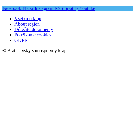
Facebook
Flickr
Instagram
RSS
Spotify
Youtube
Všetko o kraji
About region
Dôležité dokumenty
Používanie cookies
GDPR
© Bratislavský samosprávny kraj