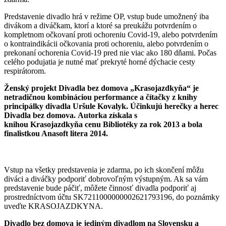
Predstavenie divadlo hrá v režime OP, vstup bude umožnený iba
divákom a diváčkam, ktorí a ktoré sa preukážu potvrdením o
kompletnom očkovaní proti ochoreniu Covid-19, alebo potvrdením
o kontraindikácii očkovania proti ochoreniu, alebo potvrdením o
prekonaní ochorenia Covid-19 pred nie viac ako 180 dňami. Počas
celého podujatia je nutné mať prekryté horné dýchacie cesty
respirátorom.
Ženský projekt Divadla bez domova „Krasojazdkyňa“ je
netradičnou kombináciou performance a čítačky z knihy
principálky divadla Uršule Kovalyk. Účinkujú herečky a herec
Divadla bez domova. Autorka získala s
knihou Krasojazdkyňa cenu Bibliotéky za rok 2013 a bola
finalistkou Anasoft litera 2014.
Vstup na všetky predstavenia je zdarma, po ich skončení môžu
diváci a diváčky podporiť dobrovoľným výstupným. Ak sa vám
predstavenie bude páčiť, môžete činnosť divadla podporiť aj
prostredníctvom účtu SK7211000000002621793196, do poznámky
uveďte KRASOJAZDKYNA.
Divadlo bez domova je jediným divadlom na Slovensku a