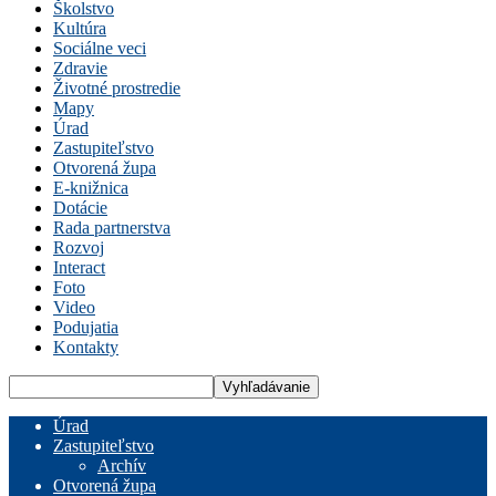
Školstvo
Kultúra
Sociálne veci
Zdravie
Životné prostredie
Mapy
Úrad
Zastupiteľstvo
Otvorená župa
E-knižnica
Dotácie
Rada partnerstva
Rozvoj
Interact
Foto
Video
Podujatia
Kontakty
Úrad
Zastupiteľstvo
Archív
Otvorená župa