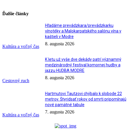
Ďalšie články
Hľadáme prevádzkara/prevádzkarku
vínotéky a Malokarpatského salónu vína v
kaštieli v Modre
8. augusta 2026
Kultúra a voľný čas
K letu už vyše dve dekády patrí významný
medzinárodný festival komornej hudby a
jazzu HUDBA MODRE
8. augusta 2026
Cestovný ruch
Hartmutovi Tautzovi chýbalo k slobode 22
metrov. Štyridsať rokov od smrti pripomínajú
nové pamätné tabule
7. augusta 2026
Kultúra a voľný čas