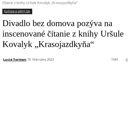
čítanie z knihy Uršule Kovalyk „Krasojazdkyňa“
Kultúra a voľný čas
Divadlo bez domova pozýva na
inscenované čítanie z knihy Uršule
Kovalyk „Krasojazdkyňa“
Lucia Forman
19. februára 2023
1541
0
Facebook
X
Linkedin
Tumblr