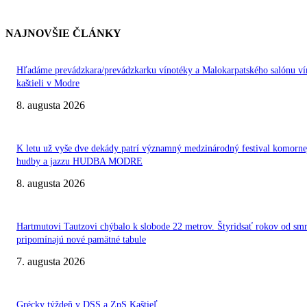
NAJNOVŠIE ČLÁNKY
Hľadáme prevádzkara/prevádzkarku vínotéky a Malokarpatského salónu ví
kaštieli v Modre
8. augusta 2026
K letu už vyše dve dekády patrí významný medzinárodný festival komorne
hudby a jazzu HUDBA MODRE
8. augusta 2026
Hartmutovi Tautzovi chýbalo k slobode 22 metrov. Štyridsať rokov od smr
pripomínajú nové pamätné tabule
7. augusta 2026
Grécky týždeň v DSS a ZpS Kaštieľ