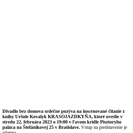
Divadlo bez domova srdečne pozýva na inscenované čítanie z
knihy Uršule Kovalyk
KRASOJAZDKYŇA, ktoré uvedie v
stredu 22. februára 2023 o 19:00 v ľavom krídle Pisztoryho
paláca na Štefánikovej 25 v Bratislave
.
Vstup na predstavenie je
zdarma.