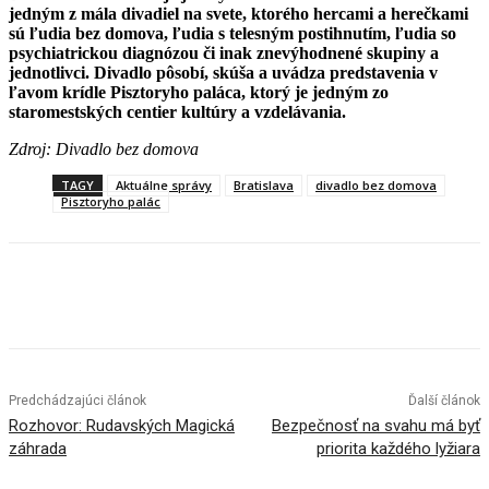
jedným z mála divadiel na svete, ktorého hercami a herečkami
sú ľudia bez domova, ľudia s telesným postihnutím, ľudia so
psychiatrickou diagnózou či inak znevýhodnené skupiny a
jednotlivci. Divadlo pôsobí, skúša a uvádza predstavenia v
ľavom krídle Pisztoryho paláca, ktorý je jedným zo
staromestských centier kultúry a vzdelávania.
Zdroj: Divadlo bez domova
TAGY
Aktuálne správy
Bratislava
divadlo bez domova
Pisztoryho palác
Facebook
X
Linkedin
Tumblr
Predchádzajúci článok
Ďalší článok
Rozhovor: Rudavských Magická
Bezpečnosť na svahu má byť
záhrada
priorita každého lyžiara