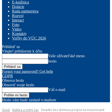
E-knižnica
Dotácie
Rada partnerstva
Rozvoj
Interact
Foto
Video
Kontakty
Voľby do VÚC 2026
Prihlásiť sa
Vitajte! prihlásenie k účtu
Vaše užívateľské meno
heslo
Forgot your password? Get help
GDPR
Obnova hesla
Obnoviť svoje heslo
Váš e-mail
Heslo vám bude zaslané e-mailom
Úvod
Kultúra a voľný čas
Divadlo bez domova pozýva na inscenované