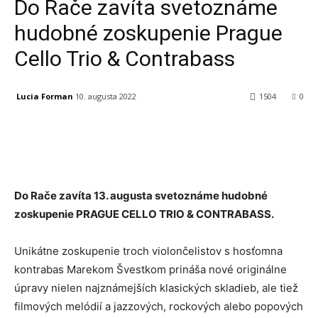
Do Rače zavíta svetoznáme
hudobné zoskupenie Prague
Cello Trio & Contrabass
Lucia Forman
10. augusta 2022
1504
0
Facebook
X
Linkedin
Tumblr
Do Rače zavíta 13. augusta svetoznáme hudobné
zoskupenie PRAGUE CELLO TRIO & CONTRABASS.
Unikátne zoskupenie troch violončelistov s hosťomna
kontrabas Marekom Švestkom prináša nové originálne
úpravy nielen najznámejších klasických skladieb, ale tiež
filmových melódií a jazzových, rockových alebo popových