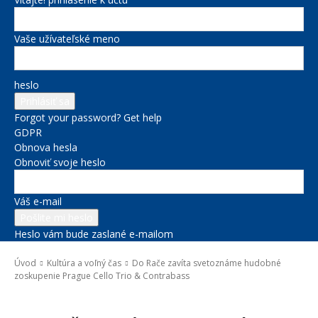
Vaše užívateľské meno
heslo
Forgot your password? Get help
GDPR
Obnova hesla
Obnoviť svoje heslo
Váš e-mail
Heslo vám bude zaslané e-mailom
Úvod
Kultúra a voľný čas
Do Rače zavíta svetoznáme hudobné
zoskupenie Prague Cello Trio & Contrabass
Kultúra a voľný čas