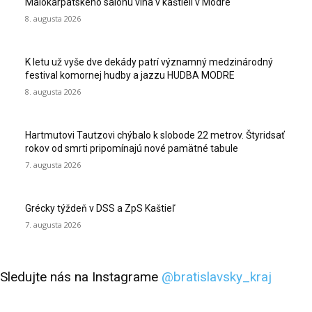
Malokarpatského salónu vína v kaštieli v Modre
8. augusta 2026
K letu už vyše dve dekády patrí významný medzinárodný
festival komornej hudby a jazzu HUDBA MODRE
8. augusta 2026
Hartmutovi Tautzovi chýbalo k slobode 22 metrov. Štyridsať
rokov od smrti pripomínajú nové pamätné tabule
7. augusta 2026
Grécky týždeň v DSS a ZpS Kaštieľ
7. augusta 2026
Sledujte nás na Instagrame
@bratislavsky_kraj