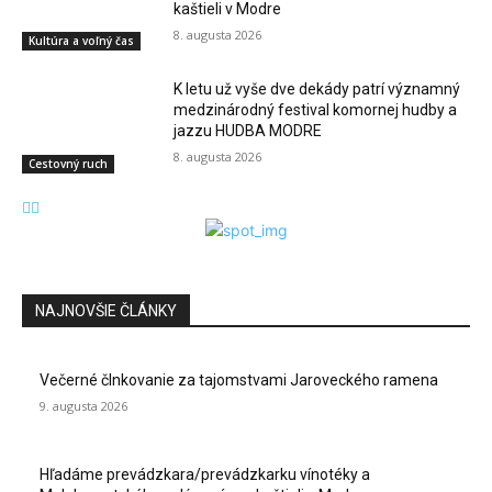
kaštieli v Modre
8. augusta 2026
Kultúra a voľný čas
K letu už vyše dve dekády patrí významný
medzinárodný festival komornej hudby a
jazzu HUDBA MODRE
8. augusta 2026
Cestovný ruch
NAJNOVŠIE ČLÁNKY
Večerné člnkovanie za tajomstvami Jaroveckého ramena
9. augusta 2026
Hľadáme prevádzkara/prevádzkarku vínotéky a