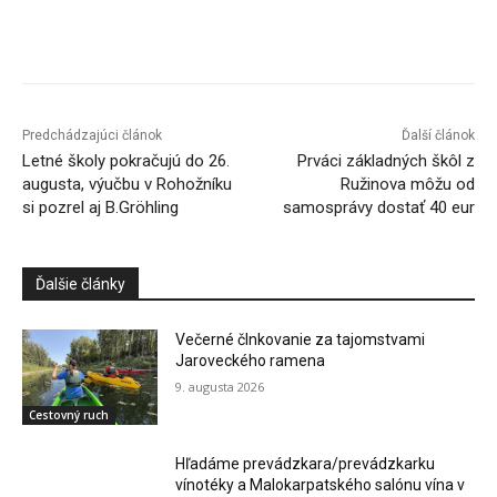
Facebook
X
Linkedin
Tumblr
Predchádzajúci článok
Ďalší článok
Letné školy pokračujú do 26.
Prváci základných škôl z
augusta, výučbu v Rohožníku
Ružinova môžu od
si pozrel aj B.Gröhling
samosprávy dostať 40 eur
Ďalšie články
Večerné člnkovanie za tajomstvami
Jaroveckého ramena
9. augusta 2026
Cestovný ruch
Hľadáme prevádzkara/prevádzkarku
vínotéky a Malokarpatského salónu vína v