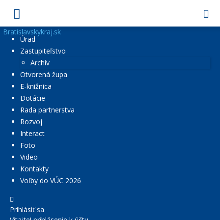
Bratislavskykraj.sk
Úrad
Zastupiteľstvo
Archív
Otvorená župa
E-knižnica
Dotácie
Rada partnerstva
Rozvoj
Interact
Foto
Video
Kontakty
Voľby do VÚC 2026
Prihlásiť sa
Vitajte! prihlásenie k účtu