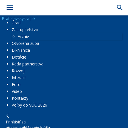
Bratislavskykraj.sk
Úrad
Zastupiteľstvo
Archív
Otvorená župa
E-knižnica
Dotácie
Rada partnerstva
Rozvoj
Interact
Foto
Video
Kontakty
Voľby do VÚC 2026
Prihlásiť sa
Vitajte! prihlásenie k účtu