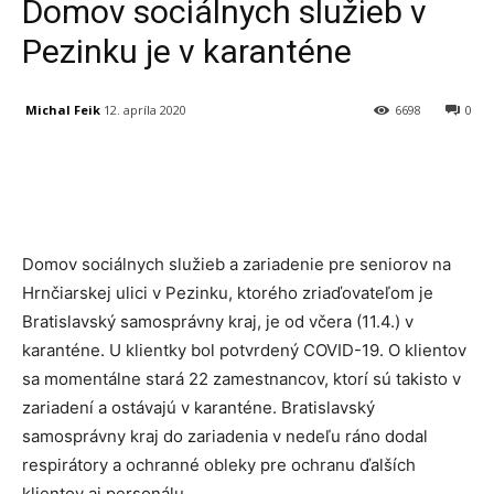
Domov sociálnych služieb v
Pezinku je v karanténe
Michal Feik
12. apríla 2020
6698
0
Facebook
X
Linkedin
Tumblr
Domov sociálnych služieb a zariadenie pre seniorov na
Hrnčiarskej ulici v Pezinku, ktorého zriaďovateľom je
Bratislavský samosprávny kraj, je od včera (11.4.) v
karanténe. U klientky bol potvrdený COVID-19. O klientov
sa momentálne stará 22 zamestnancov, ktorí sú takisto v
zariadení a ostávajú v karanténe. Bratislavský
samosprávny kraj do zariadenia v nedeľu ráno dodal
respirátory a ochranné obleky pre ochranu ďalších
klientov aj personálu.