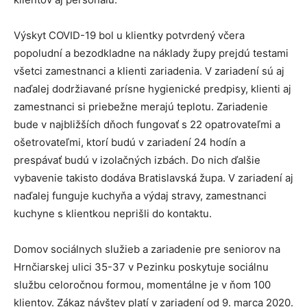
Výskyt COVID-19 bol u klientky potvrdený včera
popoludní a bezodkladne na náklady župy prejdú testami
všetci zamestnanci a klienti zariadenia. V zariadení sú aj
naďalej dodržiavané prísne hygienické predpisy, klienti aj
zamestnanci si priebežne merajú teplotu. Zariadenie
bude v najbližších dňoch fungovať s 22 opatrovateľmi a
ošetrovateľmi, ktorí budú v zariadení 24 hodín a
prespávať budú v izolačných izbách. Do nich ďalšie
vybavenie takisto dodáva Bratislavská župa. V zariadení aj
naďalej funguje kuchyňa a výdaj stravy, zamestnanci
kuchyne s klientkou neprišli do kontaktu.
Domov sociálnych služieb a zariadenie pre seniorov na
Hrnčiarskej ulici 35-37 v Pezinku poskytuje sociálnu
službu celoročnou formou, momentálne je v ňom 100
klientov. Zákaz návštev platí v zariadení od 9. marca 2020.