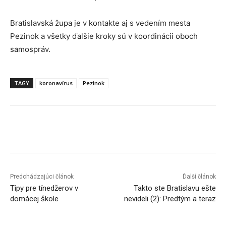
Bratislavská župa je v kontakte aj s vedením mesta
Pezinok a všetky ďalšie kroky sú v koordinácii oboch
samospráv.
TAGY
koronavírus
Pezinok
Facebook
X
Linkedin
Tumblr
Predchádzajúci článok
Ďalší článok
Tipy pre tínedžerov v
Takto ste Bratislavu ešte
domácej škole
nevideli (2): Predtým a teraz