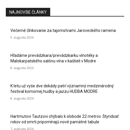
NAJNOVŠIE ČLÁNKY
Večerné člnkovanie za tajomstvami Jaroveckého ramena
9. augusta 2026
Hľadáme prevádzkara/prevádzkarku vínotéky a
Malokarpatského salónu vína v kaštieli v Modre
8. augusta 2026
K letu už vyše dve dekády patrí významný medzinárodný
festival komornej hudby a jazzu HUDBA MODRE
8. augusta 2026
Hartmutovi Tautzovi chýbalo k slobode 22 metrov. Štyridsať
rokov od smrti pripomínajú nové pamätné tabule
7. augusta 2026