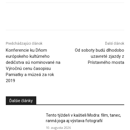
Facebook
X
Linkedin
Tumblr
Predchádzajúci článok
Ďalší článok
Konferencie ku Dňom
Od soboty budú dlhodobo
európskeho kultúrneho
uzavreté zjazdy z
dedičstva sú nominované na
Prístavného mosta
Výročnú cenu časopisu
Pamiatky a múzeá za rok
2019
Ďalšie články
Tento týždeň v kaštieli Modra: film, tanec,
ranná joga aj výstava fotografií
10. augusta 2026