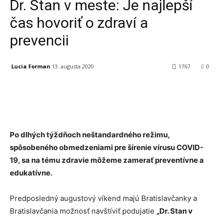
Dr. Stan v meste: Je najlepší
čas hovoriť o zdraví a
prevencii
Lucia Forman
13. augusta 2020
1767
0
Facebook
X
Linkedin
Tumblr
Po dlhých týždňoch neštandardného režimu,
spôsobeného obmedzeniami pre šírenie vírusu COVID-
19, sa na tému zdravie môžeme zamerať preventívne a
edukatívne.
Predposledný augustový víkend majú Bratislavčanky a
Bratislavčania možnosť navštíviť podujatie
„Dr. Stan v