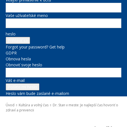
Vaše užívateľské meno
heslo
Forgot your password? Get help
GDPR
Obnova hesla
Obnoviť svoje heslo
Váš e-mail
Heslo vám bude zaslané e-mailom
Úvod
Kultúra a voľný čas
Dr. Stan v meste: Je najlepší čas hovoriť o
zdraví a prevencii
Kultúra a voľný čas