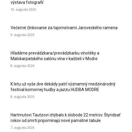
výstava fotografií
10. augusta 2026
Večerné člnkovanie za tajomstvami Jaroveckého ramena
9. augusta 2026
Hľadáme prevádzkara/prevádzkarku vínotéky a
Malokarpatského salónu vína v kaštieli v Modre
8. augusta 2026
K letu už vyše dve dekády patrí významný medzinárodný
festival komornej hudby a jazzu HUDBA MODRE
8. augusta 2026
Hartmutovi Tautzovi chýbalo k slobode 22 metrov. Štyridsať
rokov od smrti pripomínajú nové pamätné tabule
7. augusta 2026