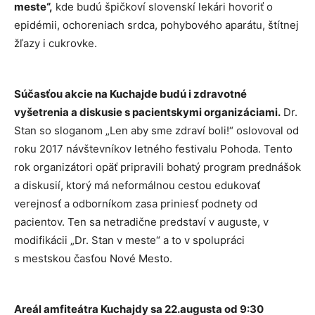
meste“,
kde budú špičkoví slovenskí lekári hovoriť o
epidémii, ochoreniach srdca, pohybového aparátu, štítnej
žľazy i cukrovke.
Súčasťou akcie na Kuchajde budú i zdravotné
vyšetrenia a diskusie s pacientskymi organizáciami.
Dr.
Stan so sloganom „Len aby sme zdraví boli!“ oslovoval od
roku 2017 návštevníkov letného festivalu Pohoda. Tento
rok organizátori opäť pripravili bohatý program prednášok
a diskusií, ktorý má neformálnou cestou edukovať
verejnosť a odborníkom zasa priniesť podnety od
pacientov. Ten sa netradične predstaví v auguste, v
modifikácii „Dr. Stan v meste“ a to v spolupráci
s mestskou časťou Nové Mesto.
Areál amfiteátra Kuchajdy sa 22.augusta od 9:30