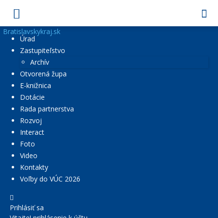
Bratislavskykraj.sk
Úrad
Zastupiteľstvo
Archív
Otvorená župa
E-knižnica
Dotácie
Rada partnerstva
Rozvoj
Interact
Foto
Video
Kontakty
Voľby do VÚC 2026
Prihlásiť sa
Vitajte! prihlásenie k účtu