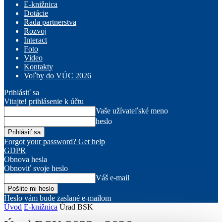
E-knižnica
Dotácie
Rada partnerstva
Rozvoj
Interact
Foto
Video
Kontakty
Voľby do VÚC 2026
Prihlásiť sa
Vitajte! prihlásenie k účtu
Vaše užívateľské meno
heslo
Forgot your password? Get help
GDPR
Obnova hesla
Obnoviť svoje heslo
Váš e-mail
Heslo vám bude zaslané e-mailom
Úvod
E-knižnica
Úrad BSK