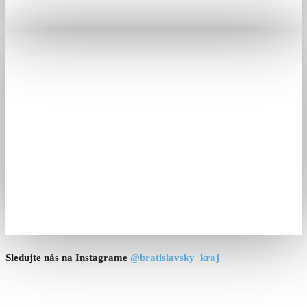
Sledujte nás na Instagrame
@bratislavsky_kraj