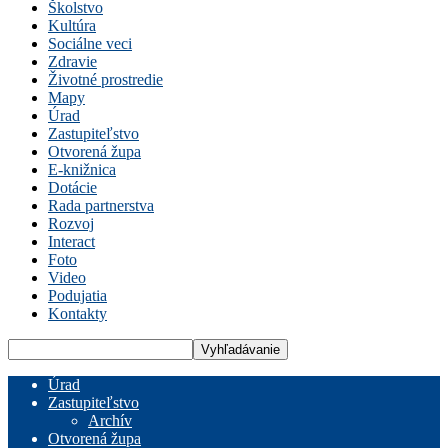
Školstvo
Kultúra
Sociálne veci
Zdravie
Životné prostredie
Mapy
Úrad
Zastupiteľstvo
Otvorená župa
E-knižnica
Dotácie
Rada partnerstva
Rozvoj
Interact
Foto
Video
Podujatia
Kontakty
Úrad
Zastupiteľstvo
Archív
Otvorená župa