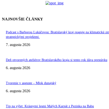
NAJNOVŠIE ČLÁNKY
Podcast s Barborou Lukáčovou: Bratislavský kraj reaguje na klimatickú z
strategickými projektmi.
7. augusta 2026
Deň otvorených ateliérov Bratislavského kraja si tento rok dáva prestávku
6. augusta 2026
Tvorenie v auguste – Mlok dunajský
6. augusta 2026
Tip na výlet: Krásnymi lesmi Malých Karpát z Pezinka na Babu