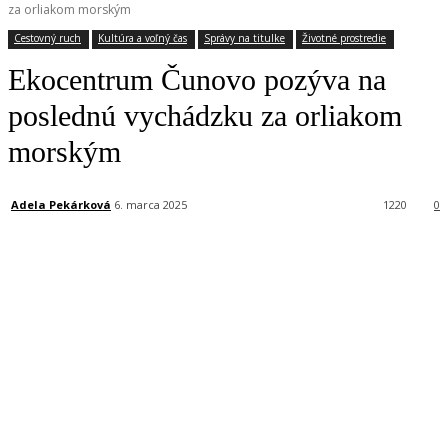
za orliakom morským
Cestovný ruch
Kultúra a voľný čas
Správy na titulke
Životné prostredie
Ekocentrum Čunovo pozýva na
poslednú vychádzku za orliakom
morským
Adela Pekárková
6. marca 2025
1220
0
Facebook
X
Linkedin
Tumblr