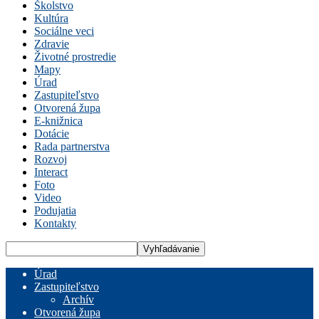
Školstvo
Kultúra
Sociálne veci
Zdravie
Životné prostredie
Mapy
Úrad
Zastupiteľstvo
Otvorená župa
E-knižnica
Dotácie
Rada partnerstva
Rozvoj
Interact
Foto
Video
Podujatia
Kontakty
Úrad
Zastupiteľstvo
Archív
Otvorená župa