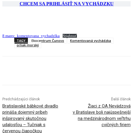
CHCEM SA PRIHLÁSIŤ NA VYCHÁDZKU
8 marec_komentovana_vychadzlka
Stiahnuť
TAGY
Ekocentrum Čunovo
Komentovaná vychádzka
orliak morský
Facebook
X
Linkedin
Tumblr
Predchádzajúci článok
Ďalší článok
Bratislavské bábkové divadlo
Žiaci z OA Nevädzová
prináša dojemný príbeh
v Bratislave boli najúspešnejší
inšpirovaný skutočnou
na medzinárodnom veľtrhu
udalosťou – Tučniak s
cvičných firiem
červenou čiapočkou