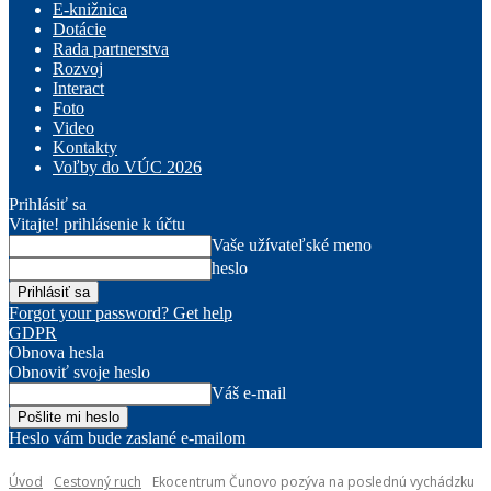
E-knižnica
Dotácie
Rada partnerstva
Rozvoj
Interact
Foto
Video
Kontakty
Voľby do VÚC 2026
Prihlásiť sa
Vitajte! prihlásenie k účtu
Vaše užívateľské meno
heslo
Forgot your password? Get help
GDPR
Obnova hesla
Obnoviť svoje heslo
Váš e-mail
Heslo vám bude zaslané e-mailom
Úvod
Cestovný ruch
Ekocentrum Čunovo pozýva na poslednú vychádzku