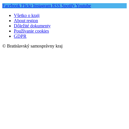
Facebook
Flickr
Instagram
RSS
Spotify
Youtube
Všetko o kraji
About region
Dôležité dokumenty
Používanie cookies
GDPR
© Bratislavský samosprávny kraj