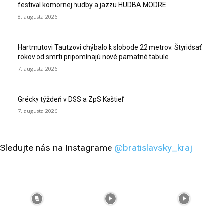
festival komornej hudby a jazzu HUDBA MODRE
8. augusta 2026
Hartmutovi Tautzovi chýbalo k slobode 22 metrov. Štyridsať
rokov od smrti pripomínajú nové pamätné tabule
7. augusta 2026
Grécky týždeň v DSS a ZpS Kaštieľ
7. augusta 2026
Sledujte nás na Instagrame
@bratislavsky_kraj