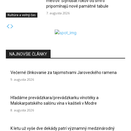
metrov. Štyridsať rokov od smrti
pripomínajú nové pamätné tabule
7. augusta 2026
Kultúra a voľný čas
NAJNOVŠIE ČLÁNKY
Večerné člnkovanie za tajomstvami Jaroveckého ramena
9. augusta 2026
Hľadáme prevádzkara/prevádzkarku vínotéky a
Malokarpatského salónu vína v kaštieli v Modre
8. augusta 2026
K letu už vyše dve dekády patrí významný medzinárodný