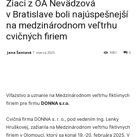
Žiaci z OA Nevädzová
v Bratislave boli najúspešnejší
na medzinárodnom veľtrhu
cvičných firiem
Jana Šantavá
7. marca 2025
1081
0
Facebook
X
Linkedin
Tumblr
Víťazstvo a uznanie na Medzinárodnom veľtrhu fiktívnych
firiem pre firmu
DONNA s.r.o.
Cvičná firma DONNA s. r. o., pod vedením Ing. Lenky
Hruškovej, zažiarila na Medzinárodnom veľtrhu fiktívnych
firiem v Olomouci, ktorý sa konal 19.-20. februára 2025. V