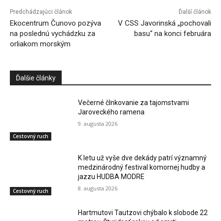
Predchádzajúci článok
Ďalší článok
Ekocentrum Čunovo pozýva
V CSS Javorinská „pochovali
na poslednú vychádzku za
basu“ na konci februára
orliakom morským
Ďalšie články
Večerné člnkovanie za tajomstvami
Jaroveckého ramena
9. augusta 2026
Cestovný ruch
K letu už vyše dve dekády patrí významný
medzinárodný festival komornej hudby a
jazzu HUDBA MODRE
8. augusta 2026
Cestovný ruch
Hartmutovi Tautzovi chýbalo k slobode 22