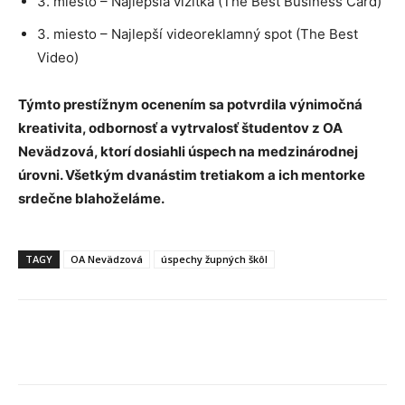
3. miesto – Najlepšia vizitka (The Best Business Card)
3. miesto – Najlepší videoreklamný spot (The Best
Video)
Týmto prestížnym ocenením sa potvrdila výnimočná
kreativita, odbornosť a vytrvalosť študentov z OA
Nevädzová, ktorí dosiahli úspech na medzinárodnej
úrovni. Všetkým dvanástim tretiakom a ich mentorke
srdečne blahoželáme.
TAGY
OA Nevädzová
úspechy župných škôl
Facebook
X
Linkedin
Tumblr