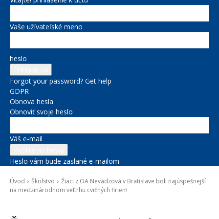
Vaše užívateľské meno
heslo
Forgot your password? Get help
GDPR
Obnova hesla
Obnoviť svoje heslo
Váš e-mail
Heslo vám bude zaslané e-mailom
Úvod
Školstvo
Žiaci z OA Nevädzová v Bratislave boli najúspešnejší
na medzinárodnom veľtrhu cvičných firiem
Školstvo
Správy na titulke