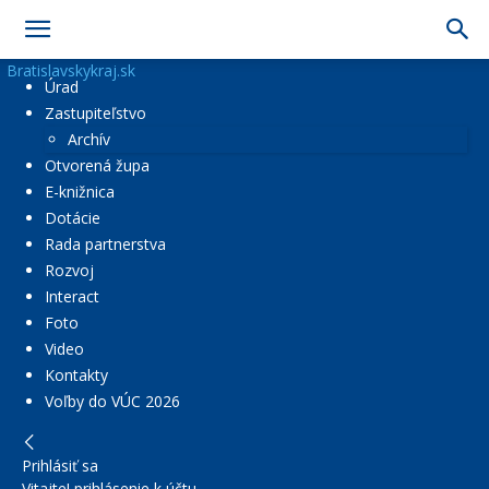
Bratislavskykraj.sk
Úrad
Zastupiteľstvo
Archív
Otvorená župa
E-knižnica
Dotácie
Rada partnerstva
Rozvoj
Interact
Foto
Video
Kontakty
Voľby do VÚC 2026
Prihlásiť sa
Vitajte! prihlásenie k účtu