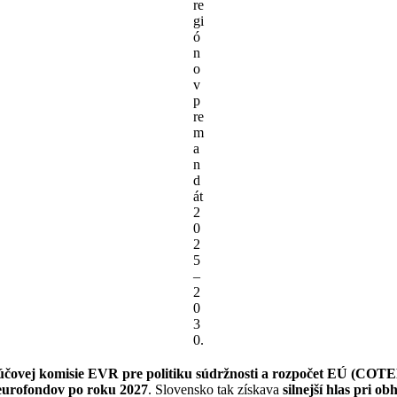
re
gi
ó
n
o
v
p
re
m
a
n
d
át
2
0
2
5
–
2
0
3
0.
čovej komisie EVR pre politiku súdržnosti a rozpočet EÚ (COTE
eurofondov po roku 2027
. Slovensko tak získava
silnejší hlas pri 