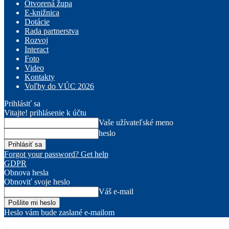
Otvorená župa
E-knižnica
Dotácie
Rada partnerstva
Rozvoj
Interact
Foto
Video
Kontakty
Voľby do VÚC 2026
Prihlásiť sa
Vitajte! prihlásenie k účtu
Vaše užívateľské meno
heslo
Forgot your password? Get help
GDPR
Obnova hesla
Obnoviť svoje heslo
Váš e-mail
Heslo vám bude zaslané e-mailom