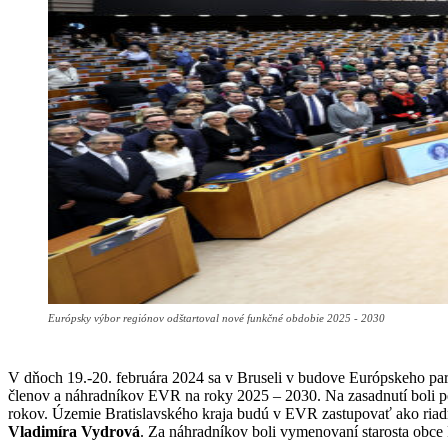
Európsky výbor regiónov odštartoval nové funkčné obdobie 2025 - 2030
V dňoch 19.-20. februára 2024 sa v Bruseli v budove Európskeho pa
členov a náhradníkov EVR na roky 2025 – 2030. Na zasadnutí boli p
rokov. Územie Bratislavského kraja budú v EVR zastupovať ako riad
Vladimíra Vydrová
. Za náhradníkov boli vymenovaní starosta obc