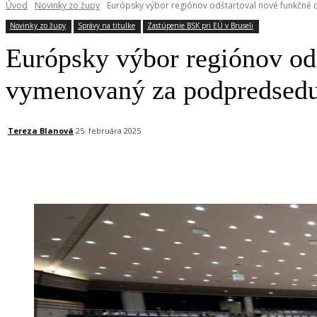
Úvod
Novinky zo župy
Európsky výbor regiónov odštartoval nové funkčné o
Novinky zo župy
Správy na titulke
Zastúpenie BSK pri EÚ v Bruseli
Európsky výbor regiónov odš
vymenovaný za podpredsedu 
Tereza Blanová
25. februára 2025
Facebook
X
Linkedin
Tumblr