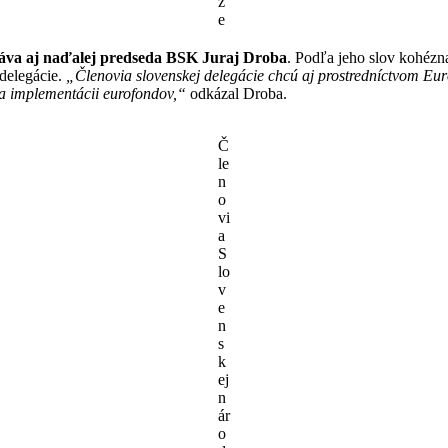
z
e
táva aj naďalej predseda BSK Juraj Droba
. Podľa jeho slov kohézna
 delegácie.
„Členovia slovenskej delegácie chcú aj prostredníctvom Eur
a implementácii eurofondov,“
odkázal Droba.
Č
le
n
o
vi
a
S
lo
v
e
n
s
k
ej
n
ár
o