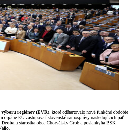
o výboru regiónov (EVR)
, ktoré odštartovalo nové funkčné obdobie
om orgáne EÚ zastupovať slovenské samosprávy nasledujúcich päť
j Droba
a starostka obce Chorvátsky Grob a poslankyňa BSK
allo.