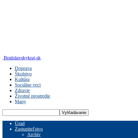
Bratislavskykraj.sk
Doprava
Školstvo
Kultúra
Sociálne veci
Zdravie
Životné prostredie
Mapy
Úrad
Zastupiteľstvo
Archív