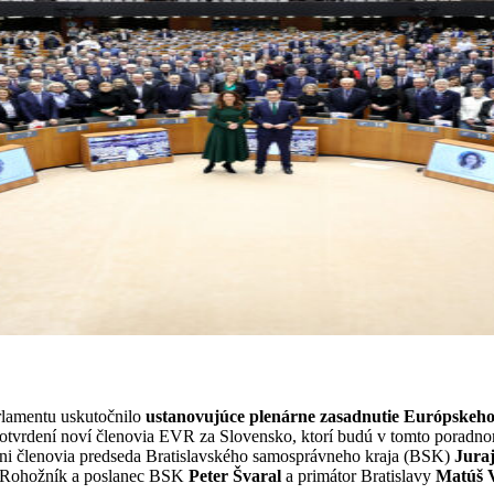
rlamentu uskutočnilo
ustanovujúce plenárne zasadnutie Európskeh
otvrdení noví členovia EVR za Slovensko, ktorí budú v tomto poradn
ni členovia predseda Bratislavského samosprávneho kraja (BSK)
Jura
e Rohožník a poslanec BSK
Peter Švaral
a primátor Bratislavy
Matúš V