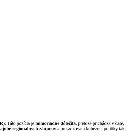
R).
Táto pozícia je
mimoriadne dôležitá
, pretože prichádza v čase,
obhajobe regionálnych záujmov
a presadzovaní kohéznej politiky tak,