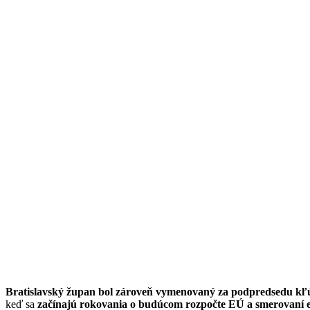
Bratislavský župan bol zároveň vymenovaný za podpredsedu kľú
keď sa
začínajú rokovania o budúcom rozpočte EÚ a smerovaní 