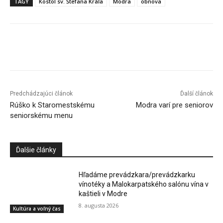
TAGY
Kostol sv. Štefana Kráľa
Modra
obnova
Facebook
X
Linkedin
Tumblr
Predchádzajúci článok
Ďalší článok
Rúško k Staromestskému
Modra varí pre seniorov
seniorskému menu
Ďalšie články
Hľadáme prevádzkara/prevádzkarku
vínotéky a Malokarpatského salónu vína v
kaštieli v Modre
8. augusta 2026
Kultúra a voľný čas