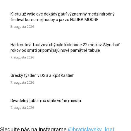
K letu už vyše dve dekády patrí významný medzinárodný
festival komornej hudby a jazzu HUDBA MODRE
8. augusta 2026
Hartmutovi Tautzovi chýbalo k slobode 22 metrov. Štyridsať
rokov od smrti pripomínajú nové pamätné tabule
7. augusta 2026
Grécky týždeň v DSS a ZpS Kaštieľ
7. augusta 2026
Divadelný tábor má stále voľné miesta
7. augusta 2026
Sledujte nás na Instagrame
@bratislavsky_kraj