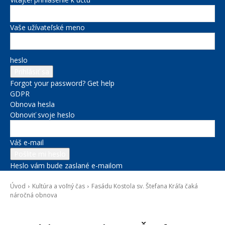
Vaše užívateľské meno
heslo
Forgot your password? Get help
GDPR
Obnova hesla
Obnoviť svoje heslo
Váš e-mail
Heslo vám bude zaslané e-mailom
Úvod
Kultúra a voľný čas
Fasádu Kostola sv. Štefana Kráľa čaká
náročná obnova
Kultúra a voľný čas
Novinky zo župy