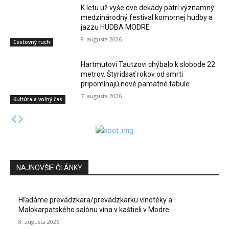
K letu už vyše dve dekády patrí významný
medzinárodný festival komornej hudby a
jazzu HUDBA MODRE
8. augusta 2026
Cestovný ruch
Hartmutovi Tautzovi chýbalo k slobode 22
metrov. Štyridsať rokov od smrti
pripomínajú nové pamätné tabule
7. augusta 2026
Kultúra a voľný čas
NAJNOVŠIE ČLÁNKY
Hľadáme prevádzkara/prevádzkarku vínotéky a
Malokarpatského salónu vína v kaštieli v Modre
8. augusta 2026