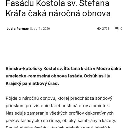
Fasádu Kostola sv. Štefana
Kráľa čaká náročná obnova
Lucia Forman
8. apríla 2020
2725
0
Facebook
X
Linkedin
Tumblr
Rímsko-katolícky Kostol sv. Štefana kráľa v Modre čaká
umelecko-remeselná obnova fasády. Odsúhlasil ju
Krajský pamiatkový úrad.
Pôjde o náročnú obnovu, ktorej predchádza sondový
prieskum pre zistenie farebnosti náterov a omietok.
Nasleduje zameranie všetkých profilov dekoratívnych
prvkov fasády ako sú rímsy, oblúky, šambrány a kazety.
Rovné plochy fasády, ktorých omietky nepriliehajú k