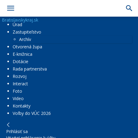
Bratislavskykraj.sk
Úrad
Zastupiteľstvo
Archív
Otvorená župa
E-knižnica
Dotácie
Rada partnerstva
Rozvoj
Interact
Foto
Video
Kontakty
Voľby do VÚC 2026
Prihlásiť sa
Vitajte! prihlásenie k účtu