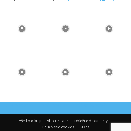
Facebook
Flickr
Instagram
RSS
Spotify
Youtube
Všetko o kraji
About region
Dôležité dokumenty
Používanie cookies
GDPR