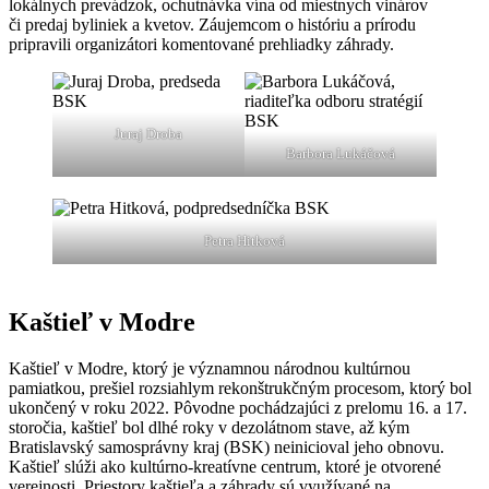
lokálnych prevádzok, ochutnávka vína od miestnych vinárov
či predaj byliniek a kvetov. Záujemcom o históriu a prírodu
pripravili organizátori komentované prehliadky záhrady.
Juraj Droba
Barbora Lukáčová
Petra Hitková
Kaštieľ v Modre
Kaštieľ v Modre, ktorý je významnou národnou kultúrnou
pamiatkou, prešiel rozsiahlym rekonštrukčným procesom, ktorý bol
ukončený v roku 2022. Pôvodne pochádzajúci z prelomu 16. a 17.
storočia, kaštieľ bol dlhé roky v dezolátnom stave, až kým
Bratislavský samosprávny kraj (BSK) neinicioval jeho obnovu.
Kaštieľ slúži ako kultúrno-kreatívne centrum, ktoré je otvorené
verejnosti. Priestory kaštieľa a záhrady sú využívané na