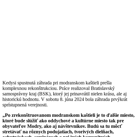
Kedysi spustnutá záhrada pri modranskom kaštieli prešla
komplexnou rekonštrukciou. Práce realizoval Bratislavský
samosprávny kraj (BSK), ktorý jej prinavrátil nielen krásu, ale aj
historickú hodnotu. V sobotu 8. júna 2024 bola záhrada prvýkrát
sprístupnená verejnosti.
„Po zrekonštruovanom modranskom kaštieli je to ďalšie miesto,
ktoré bude slúžiť ako oddychové a kultúrne miesto tak pre
obyvateľov Modry, ako aj návštevníkov. Budú sa tu môcť
stretávať na rôznych podujatiach, tvorivých dielňach,