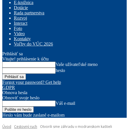
E-knižnica
Dotácie
Rada partnerstva
Rozvoj
Interact
Foto
Video
Kontakty
Voľby do VÚC 2026
Prihlásiť sa
Vitajte! prihlásenie k účtu
Vaše užívateľské meno
heslo
Forgot your password? Get help
GDPR
Obnova hesla
Obnoviť svoje heslo
Váš e-mail
Heslo vám bude zaslané e-mailom
Úvod
Cestovný ruch
Otvorili sme záhradu v modranskom kaštieli