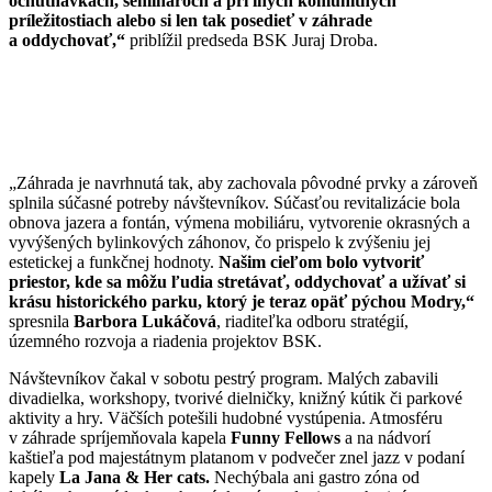
ochutnávkach, seminároch a pri iných komunitných
príležitostiach alebo si len tak posedieť v záhrade
a oddychovať,“
priblížil predseda BSK Juraj Droba.
„Záhrada je navrhnutá tak, aby zachovala pôvodné prvky a zároveň
splnila súčasné potreby návštevníkov. Súčasťou revitalizácie bola
obnova jazera a fontán, výmena mobiliáru, vytvorenie okrasných a
vyvýšených bylinkových záhonov, čo prispelo k zvýšeniu jej
estetickej a funkčnej hodnoty.
Našim cieľom bolo vytvoriť
priestor, kde sa môžu ľudia stretávať, oddychovať a užívať si
krásu historického parku, ktorý je teraz opäť pýchou Modry,“
spresnila
Barbora Lukáčová
, riaditeľka odboru stratégií,
územného rozvoja a riadenia projektov BSK.
Návštevníkov čakal v sobotu pestrý program. Malých zabavili
divadielka, workshopy, tvorivé dielničky, knižný kútik či parkové
aktivity a hry. Väčších potešili hudobné vystúpenia. Atmosféru
v záhrade spríjemňovala kapela
Funny Fellows
a na nádvorí
kaštieľa pod majestátnym platanom v podvečer znel jazz v podaní
kapely
La Jana & Her cats.
Nechýbala ani gastro zóna od