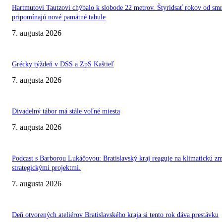
Hartmutovi Tautzovi chýbalo k slobode 22 metrov. Štyridsať rokov od smr
pripomínajú nové pamätné tabule
7. augusta 2026
Grécky týždeň v DSS a ZpS Kaštieľ
7. augusta 2026
Divadelný tábor má stále voľné miesta
7. augusta 2026
Podcast s Barborou Lukáčovou: Bratislavský kraj reaguje na klimatickú z
strategickými projektmi.
7. augusta 2026
Deň otvorených ateliérov Bratislavského kraja si tento rok dáva prestávku