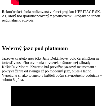
Rekonštrukcia bola realizovaná v rámci projektu HERITAGE SK-
AT, ktorý bol spolufinancovaný z prostriedkov Európskeho fondu
regionálneho rozvoja.
Večerný jazz pod platanom
Jazzové kvarteto speváčky Jany Dekánkovej bolo čerešničkou na
torte slávnostného otvorenia novozrekonštruovanej záhrady
Kaštieľa v Modre. Kvarteto hrá prevažne jazzový mainstream a
pokrýva žánre od swingu až po moderný jazz, blues a latino.
Vypočujte si, ako to znelo v kaštieli počas slávnostného podujatia v
sobotu 8. júna.