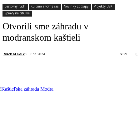
Cestovný ruch
Kultúra a voľný čas
Novinky zo župy
Projekty BSK
Správy na titulke
Otvorili sme záhradu v
modranskom kaštieli
Michal Feik
9. júna 2024
6029
0
Facebook
X
Linkedin
Tumblr