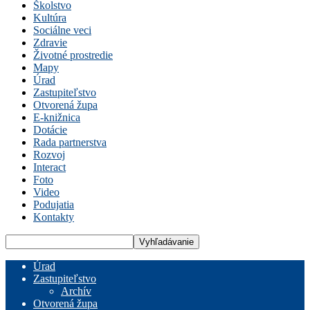
Školstvo
Kultúra
Sociálne veci
Zdravie
Životné prostredie
Mapy
Úrad
Zastupiteľstvo
Otvorená župa
E-knižnica
Dotácie
Rada partnerstva
Rozvoj
Interact
Foto
Video
Podujatia
Kontakty
Úrad
Zastupiteľstvo
Archív
Otvorená župa