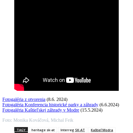
Fotogaléria z otvorenia
(8.6. 2024)
Fotogaléria Konferencia historické parky a záhrady
(6.6.2024)
Fotogaléria Kaštieľskej záhrady v Modre
(15.5.2024)
Foto: Monika Kováčová, Michal Feik
TAGY
heritage sk-at
Interreg SK-AT
Kaštieľ Modra