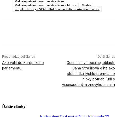
Malokarpatské osvetové stredisko
Malokarpatské osvetové stredisko v Modre
Modra
Projekt Heritage SKAT - Kultúrno-kreatívne oživenie tradícií
Facebook
X
Linkedin
Tumblr
Predchádzajúci článok
Ďalší článok
Ako voliť do Európskeho
Ocenenie v sociálnej oblasti:
parlamentu
Jana Strašilová ešte ako
študentka rýchlo prenikla do
hĺbky potrieb ľudí s
viacnásobným znevýhodnením
Ďalšie články
Hartmutovi Tautzovi chýbalo k slobode 22