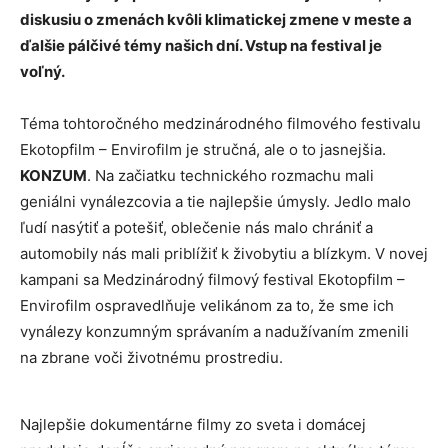
diskusiu o zmenách kvôli klimatickej zmene v meste a
ďalšie pálčivé témy našich dní. Vstup na festival je
voľný.
Téma tohtoročného medzinárodného filmového festivalu
Ekotopfilm – Envirofilm je stručná, ale o to jasnejšia.
KONZUM
. Na začiatku technického rozmachu mali
geniálni vynálezcovia a tie najlepšie úmysly. Jedlo malo
ľudí nasýtiť a potešiť, oblečenie nás malo chrániť a
automobily nás mali priblížiť k živobytiu a blízkym. V novej
kampani sa Medzinárodný filmový festival Ekotopfilm –
Envirofilm ospravedlňuje velikánom za to, že sme ich
vynálezy konzumným správaním a nadužívaním zmenili
na zbrane voči životnému prostrediu.
Najlepšie dokumentárne filmy zo sveta i domácej