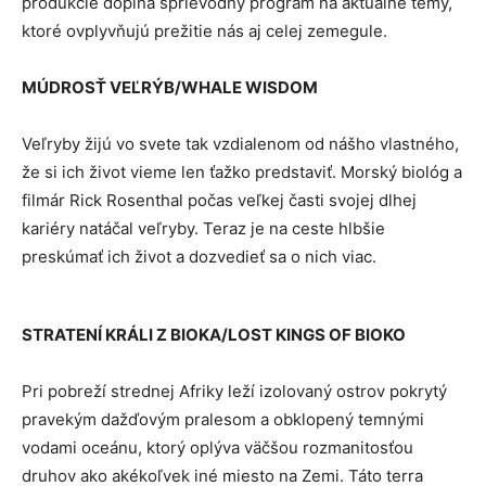
produkcie dopĺňa sprievodný program na aktuálne témy,
ktoré ovplyvňujú prežitie nás aj celej zemegule.
MÚDROSŤ VEĽRÝB/WHALE WISDOM
Veľryby žijú vo svete tak vzdialenom od nášho vlastného,
že si ich život vieme len ťažko predstaviť. Morský biológ a
filmár Rick Rosenthal počas veľkej časti svojej dlhej
kariéry natáčal veľryby. Teraz je na ceste hlbšie
preskúmať ich život a dozvedieť sa o nich viac.
STRATENÍ KRÁLI Z BIOKA/LOST KINGS OF BIOKO
Pri pobreží strednej Afriky leží izolovaný ostrov pokrytý
pravekým dažďovým pralesom a obklopený temnými
vodami oceánu, ktorý oplýva väčšou rozmanitosťou
druhov ako akékoľvek iné miesto na Zemi. Táto terra