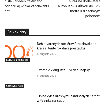
čísla v triedení textilného
súťaž na dodávateľa
odpadu aj vďaka vzdelávaniu
autobusov s dĺžkou do 12,2
detí
metra s dieselovým
pohonom
Ďalšie články
Deň otvorených ateliérov Bratislavského
kraja si tento rok dáva prestávku
6. augusta 2026
Kultúra a voľný čas
Tvorenie v auguste – Mlok dunajský
6. augusta 2026
Cestovný ruch
Tip na výlet: Krásnymi lesmi Malých Karpát
z Pezinka na Babu