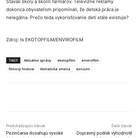
Stavali školy a školili farmárov. Televízne reklamy
dokonca obyvateľom pripomínali, že detská práca je
nelegálna. Prečo teda vykorisťovanie detí stále existuje?
Zdroj: ts EKOTOPFILM/ENVIROFILM
TAGY
Aktuálne správy
ekotopfilm
envirofilm
filmový festival
klimatická zmena
konzum
Facebook
X
Linkedin
Tumblr
Predchádzajúci článok
Ďalší článok
Pezinčania dosahujú vysoké
Dopravný podnik vyhodnotil