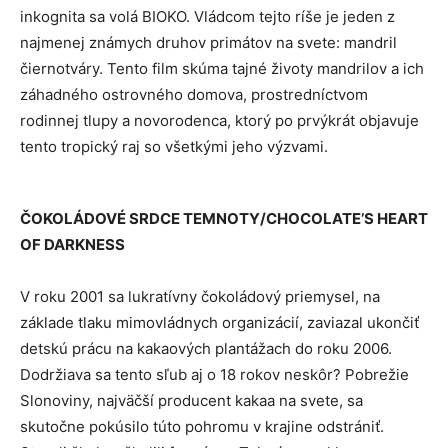
inkognita sa volá BIOKO. Vládcom tejto ríše je jeden z
najmenej známych druhov primátov na svete: mandril
čiernotváry. Tento film skúma tajné životy mandrilov a ich
záhadného ostrovného domova, prostredníctvom
rodinnej tlupy a novorodenca, ktorý po prvýkrát objavuje
tento tropický raj so všetkými jeho výzvami.
ČOKOLÁDOVÉ SRDCE TEMNOTY/CHOCOLATE’S HEART
OF DARKNESS
V roku 2001 sa lukratívny čokoládový priemysel, na
základe tlaku mimovládnych organizácií, zaviazal ukončiť
detskú prácu na kakaových plantážach do roku 2006.
Dodržiava sa tento sľub aj o 18 rokov neskôr? Pobrežie
Slonoviny, najväčší producent kakaa na svete, sa
skutočne pokúsilo túto pohromu v krajine odstrániť.