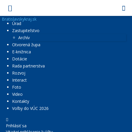
Bratislavskykraj.sk
Úrad
Zastupiteľstvo
Archív
Otvorená župa
E-knižnica
Dotácie
Rada partnerstva
Rozvoj
Interact
Foto
Video
Kontakty
Voľby do VÚC 2026
Prihlásiť sa
Vitajte! prihlásenie k účtu