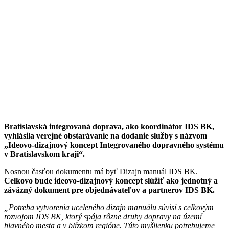
Bratislavská integrovaná doprava, ako koordinátor IDS BK,
vyhlásila verejné obstarávanie na dodanie služby s názvom
„Ideovo-dizajnový koncept Integrovaného dopravného systému
v Bratislavskom kraji“.
Nosnou časťou dokumentu má byť Dizajn manuál IDS BK.
Celkovo bude ideovo-dizajnový koncept slúžiť ako jednotný a
záväzný dokument pre objednávateľov a partnerov IDS BK.
„Potreba vytvorenia uceleného dizajn manuálu súvisí s celkovým
rozvojom IDS BK, ktorý spája rôzne druhy dopravy na území
hlavného mesta a v blízkom regióne. Túto myšlienku potrebujeme