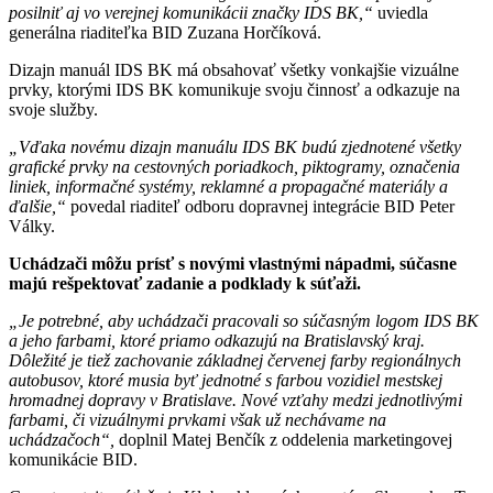
posilniť aj vo verejnej komunikácii značky IDS BK,“
uviedla
generálna riaditeľka BID Zuzana Horčíková.
Dizajn manuál IDS BK má obsahovať všetky vonkajšie vizuálne
prvky, ktorými IDS BK komunikuje svoju činnosť a odkazuje na
svoje služby.
„Vďaka novému dizajn manuálu IDS BK budú zjednotené všetky
grafické prvky na cestovných poriadkoch, piktogramy, označenia
liniek, informačné systémy, reklamné a propagačné materiály a
ďalšie,“
povedal riaditeľ odboru dopravnej integrácie BID Peter
Války.
Uchádzači môžu prísť s novými vlastnými nápadmi, súčasne
majú rešpektovať zadanie a podklady k súťaži.
„Je potrebné, aby uchádzači pracovali so súčasným logom IDS BK
a jeho farbami, ktoré priamo odkazujú na Bratislavský kraj.
Dôležité je tiež zachovanie základnej červenej farby regionálnych
autobusov, ktoré musia byť jednotné s farbou vozidiel mestskej
hromadnej dopravy v Bratislave. Nové vzťahy medzi jednotlivými
farbami, či vizuálnymi prvkami však už nechávame na
uchádzačoch“,
doplnil Matej Benčík z oddelenia marketingovej
komunikácie BID.