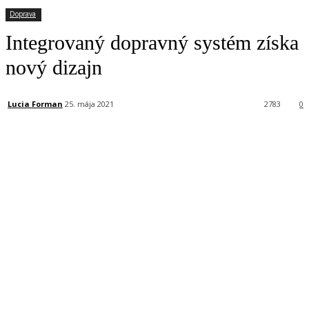
Doprava
Integrovaný dopravný systém získa
nový dizajn
Lucia Forman
25. mája 2021
2783
0
Facebook
X
Linkedin
Tumblr