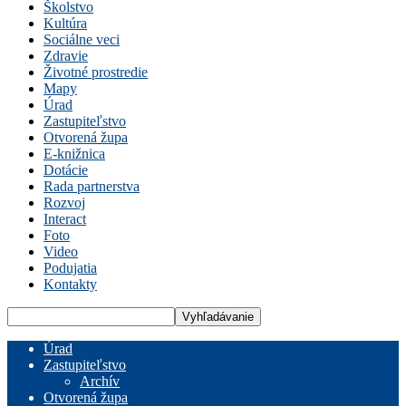
Školstvo
Kultúra
Sociálne veci
Zdravie
Životné prostredie
Mapy
Úrad
Zastupiteľstvo
Otvorená župa
E-knižnica
Dotácie
Rada partnerstva
Rozvoj
Interact
Foto
Video
Podujatia
Kontakty
Úrad
Zastupiteľstvo
Archív
Otvorená župa