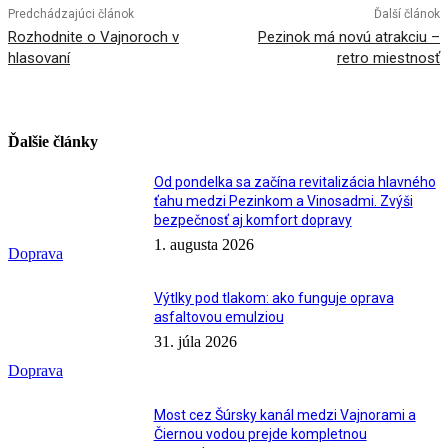
Predchádzajúci článok
Ďalší článok
Rozhodnite o Vajnoroch v
Pezinok má novú atrakciu –
hlasovaní
retro miestnosť
Ďalšie články
Od pondelka sa začína revitalizácia hlavného
ťahu medzi Pezinkom a Vinosadmi. Zvýši
bezpečnosť aj komfort dopravy
1. augusta 2026
Doprava
Výtlky pod tlakom: ako funguje oprava
asfaltovou emulziou
31. júla 2026
Doprava
Most cez Šúrsky kanál medzi Vajnorami a
Čiernou vodou prejde kompletnou