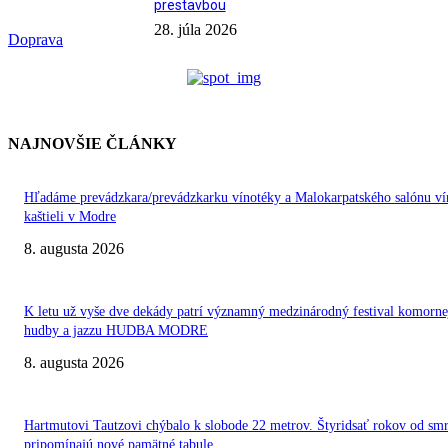
prestavbou
28. júla 2026
Doprava
NAJNOVŠIE ČLÁNKY
Hľadáme prevádzkara/prevádzkarku vínotéky a Malokarpatského salónu ví
kaštieli v Modre
8. augusta 2026
K letu už vyše dve dekády patrí významný medzinárodný festival komorne
hudby a jazzu HUDBA MODRE
8. augusta 2026
Hartmutovi Tautzovi chýbalo k slobode 22 metrov. Štyridsať rokov od smr
pripomínajú nové pamätné tabule