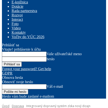
E-knižnica
Dotácie
Rada partnerstva
Rozvoj
Interact
Foto
Video
Kontakty
Voľby do VÚC 2026
Prihlásiť sa
Vitajte! prihlásenie k účtu
Vaše užívateľské meno
heslo
Forgot your password? Get help
GDPR
Obnova hesla
Obnoviť svoje heslo
Váš e-mail
Heslo vám bude zaslané e-mailom
Úvod
Doprava
Integrovaný dopravný systém získa nový dizajn