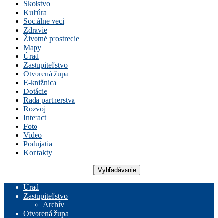
Školstvo
Kultúra
Sociálne veci
Zdravie
Životné prostredie
Mapy
Úrad
Zastupiteľstvo
Otvorená župa
E-knižnica
Dotácie
Rada partnerstva
Rozvoj
Interact
Foto
Video
Podujatia
Kontakty
Úrad
Zastupiteľstvo
Archív
Otvorená župa