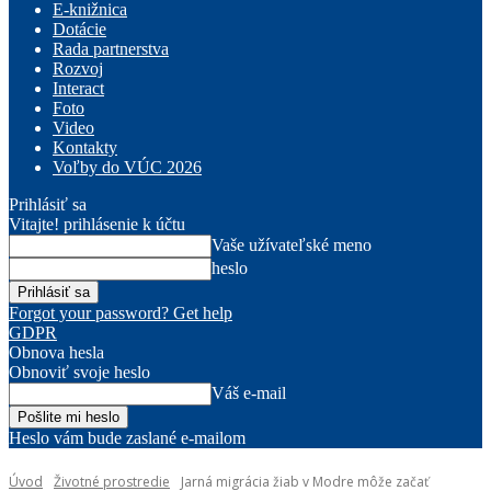
E-knižnica
Dotácie
Rada partnerstva
Rozvoj
Interact
Foto
Video
Kontakty
Voľby do VÚC 2026
Prihlásiť sa
Vitajte! prihlásenie k účtu
Vaše užívateľské meno
heslo
Forgot your password? Get help
GDPR
Obnova hesla
Obnoviť svoje heslo
Váš e-mail
Heslo vám bude zaslané e-mailom
Úvod
Životné prostredie
Jarná migrácia žiab v Modre môže začať