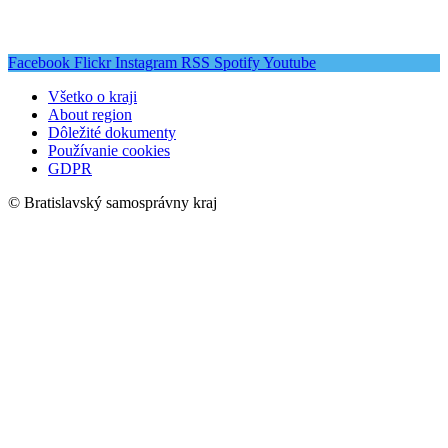
Facebook
Flickr
Instagram
RSS
Spotify
Youtube
Všetko o kraji
About region
Dôležité dokumenty
Používanie cookies
GDPR
© Bratislavský samosprávny kraj