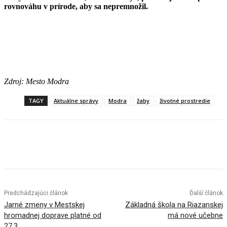
rovnováhu v prírode, aby sa nepremnožil.
Zdroj: Mesto Modra
TAGY
Aktuálne správy
Modra
žaby
životné prostredie
Facebook
X
Linkedin
Tumblr
Predchádzajúci článok
Ďalší článok
Jarné zmeny v Mestskej
Základná škola na Riazanskej
hromadnej doprave platné od
má nové učebne
27.3.