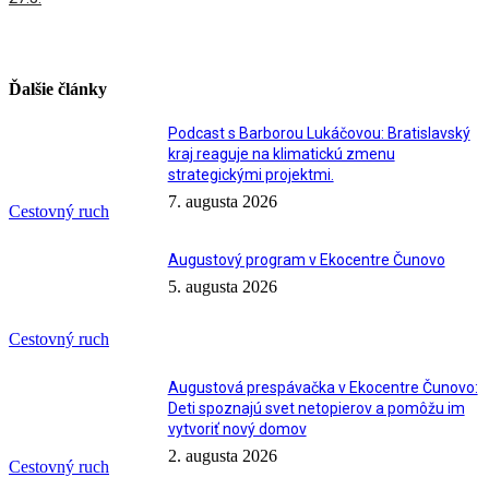
Ďalšie články
Podcast s Barborou Lukáčovou: Bratislavský
kraj reaguje na klimatickú zmenu
strategickými projektmi.
7. augusta 2026
Cestovný ruch
Augustový program v Ekocentre Čunovo
5. augusta 2026
Cestovný ruch
Augustová prespávačka v Ekocentre Čunovo:
Deti spoznajú svet netopierov a pomôžu im
vytvoriť nový domov
2. augusta 2026
Cestovný ruch