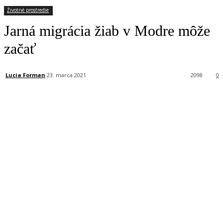
Životné prostredie
Jarná migrácia žiab v Modre môže
začať
Lucia Forman
23. marca 2021
2098
0
Facebook
X
Linkedin
Tumblr