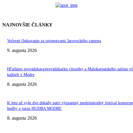
NAJNOVŠIE ČLÁNKY
Večerné člnkovanie za tajomstvami Jaroveckého ramena
9. augusta 2026
Hľadáme prevádzkara/prevádzkarku vínotéky a Malokarpatského salónu ví
kaštieli v Modre
8. augusta 2026
K letu už vyše dve dekády patrí významný medzinárodný festival komorne
hudby a jazzu HUDBA MODRE
8. augusta 2026