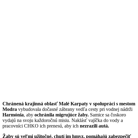
Chránená krajinná oblasť Malé Karpaty v spolupráci s mestom
Modra
vybudovala dočasné zábrany vedľa cesty pri vodnej nádrži
Harmónia
, aby
ochránila migrujúce žaby.
Samice sa čoskoro
vydajú na svoju každoročnú misiu. Naklásť vajíčka do vody a
pracovníci CHKO ich prenesú, aby ich
nezrazili autá.
Žaby sú veľmi užitočné, chutí im hmyz, pomáhajú zabezpečiť