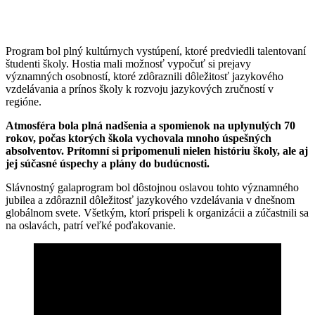
Program bol plný kultúrnych vystúpení, ktoré predviedli talentovaní
študenti školy. Hostia mali možnosť vypočuť si prejavy
významných osobností, ktoré zdôraznili dôležitosť jazykového
vzdelávania a prínos školy k rozvoju jazykových zručností v
regióne.
Atmosféra bola plná nadšenia a spomienok na uplynulých 70
rokov, počas ktorých škola vychovala mnoho úspešných
absolventov. Prítomní si pripomenuli nielen históriu školy, ale aj
jej súčasné úspechy a plány do budúcnosti.
Slávnostný galaprogram bol dôstojnou oslavou tohto významného
jubilea a zdôraznil dôležitosť jazykového vzdelávania v dnešnom
globálnom svete. Všetkým, ktorí prispeli k organizácii a zúčastnili sa
na oslavách, patrí veľké poďakovanie.