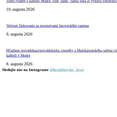
Tento týždeň v kaštieli Modra: film, tanec, ranná joga aj výstava fotografií
10. augusta 2026
Večerné člnkovanie za tajomstvami Jaroveckého ramena
9. augusta 2026
Hľadáme prevádzkara/prevádzkarku vínotéky a Malokarpatského salónu ví
kaštieli v Modre
8. augusta 2026
Sledujte nás na Instagrame
@bratislavsky_kraj