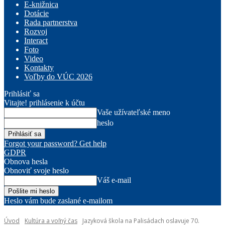
E-knižnica
Dotácie
Rada partnerstva
Rozvoj
Interact
Foto
Video
Kontakty
Voľby do VÚC 2026
Prihlásiť sa
Vitajte! prihlásenie k účtu
Vaše užívateľské meno
heslo
Forgot your password? Get help
GDPR
Obnova hesla
Obnoviť svoje heslo
Váš e-mail
Heslo vám bude zaslané e-mailom
Úvod
Kultúra a voľný čas
Jazyková škola na Palisádach oslavuje 70.