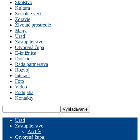
Školstvo
Kultúra
Sociálne veci
Zdravie
Životné prostredie
Mapy
Úrad
Zastupiteľstvo
Otvorená župa
E-knižnica
Dotácie
Rada partnerstva
Rozvoj
Interact
Foto
Video
Podujatia
Kontakty
Úrad
Zastupiteľstvo
Archív
Otvorená župa