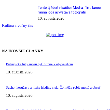
Tento týždeň v kaštieli Modra: film, tanec,
ranná joga aj výstava fotografií
10. augusta 2026
Kultúra a voľný čas
NAJNOVŠIE ČLÁNKY
Biskupické luhy môžu byť bližšie k obyvateľom
10. augusta 2026
Sucho, horúčavy a nízke hladiny riek. Čo môžu robiť mestá a obce?
10. augusta 2026