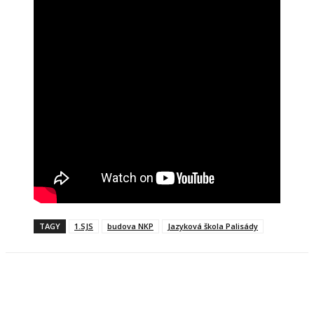
TAGY
1.SJS
budova NKP
Jazyková škola Palisády
Facebook
X
Linkedin
Tumblr