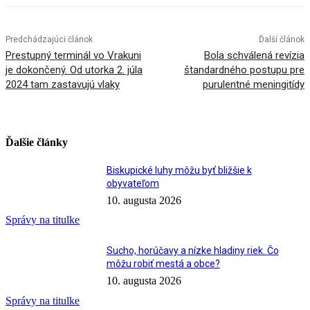
Predchádzajúci článok
Ďalší článok
Prestupný terminál vo Vrakuni
Bola schválená revízia
je dokončený. Od utorka 2. júla
štandardného postupu pre
2024 tam zastavujú vlaky
purulentné meningitídy
Ďalšie články
Biskupické luhy môžu byť bližšie k
obyvateľom
10. augusta 2026
Správy na titulke
Sucho, horúčavy a nízke hladiny riek. Čo
môžu robiť mestá a obce?
10. augusta 2026
Správy na titulke