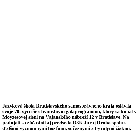
Jazyková škola Bratislavského samosprávneho kraja oslávila
svoje 70. výročie slávnostným galaprogramom, ktorý sa konal v
Moyzesovej sieni na Vajanského nábreží 12 v Bratislave. Na
podujatí sa zúčastnil aj predseda BSK Juraj Droba spolu s
ďalšími významnými hosťami, súčasnými a bývalými žiakmi.