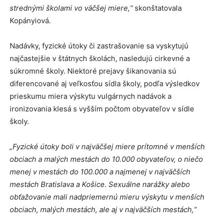
strednými školami vo väčšej miere,“
skonštatovala
Kopányiová.
Nadávky, fyzické útoky či zastrašovanie sa vyskytujú
najčastejšie v štátnych školách, nasledujú cirkevné a
súkromné školy. Niektoré prejavy šikanovania sú
diferencované aj veľkosťou sídla školy, podľa výsledkov
prieskumu miera výskytu vulgárnych nadávok a
ironizovania klesá s vyšším počtom obyvateľov v sídle
školy.
„Fyzické útoky boli v najväčšej miere prítomné v menších
obciach a malých mestách do 10.000 obyvateľov, o niečo
menej v mestách do 100.000 a najmenej v najväčších
mestách Bratislava a Košice. Sexuálne narážky alebo
obťažovanie mali nadpriemernú mieru výskytu v menších
obciach, malých mestách, ale aj v najväčších mestách,“