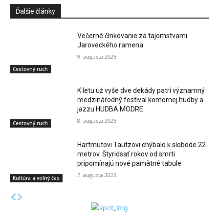
Ďalšie články
Večerné člnkovanie za tajomstvami
Jaroveckého ramena
9. augusta 2026
Cestovný ruch
K letu už vyše dve dekády patrí významný
medzinárodný festival komornej hudby a
jazzu HUDBA MODRE
8. augusta 2026
Cestovný ruch
Hartmutovi Tautzovi chýbalo k slobode 22
metrov. Štyridsať rokov od smrti
pripomínajú nové pamätné tabule
7. augusta 2026
Kultúra a voľný čas