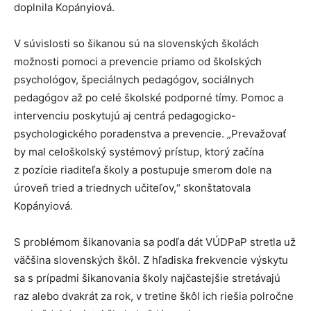
doplnila Kopányiová.
V súvislosti so šikanou sú na slovenských školách
možnosti pomoci a prevencie priamo od školských
psychológov, špeciálnych pedagógov, sociálnych
pedagógov až po celé školské podporné tímy. Pomoc a
intervenciu poskytujú aj centrá pedagogicko-
psychologického poradenstva a prevencie. „Prevažovať
by mal celoškolský systémový prístup, ktorý začína
z pozície riaditeľa školy a postupuje smerom dole na
úroveň tried a triednych učiteľov,“ skonštatovala
Kopányiová.
S problémom šikanovania sa podľa dát VÚDPaP stretla už
väčšina slovenských škôl. Z hľadiska frekvencie výskytu
sa s prípadmi šikanovania školy najčastejšie stretávajú
raz alebo dvakrát za rok, v tretine škôl ich riešia polročne