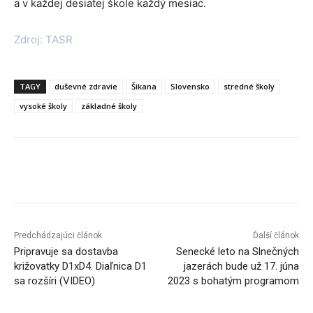
a v každej desiatej škole každý mesiac.
Zdroj: TASR
TAGY
duševné zdravie
Šikana
Slovensko
stredné školy
vysoké školy
základné školy
Facebook
X
Linkedin
Tumblr
Predchádzajúci článok
Ďalší článok
Pripravuje sa dostavba
Senecké leto na Slnečných
križovatky D1xD4. Diaľnica D1
jazerách bude už 17. júna
sa rozšíri (VIDEO)
2023 s bohatým programom