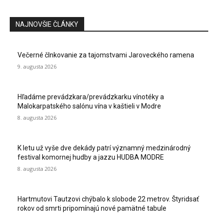
NAJNOVŠIE ČLÁNKY
Večerné člnkovanie za tajomstvami Jaroveckého ramena
9. augusta 2026
Hľadáme prevádzkara/prevádzkarku vínotéky a
Malokarpatského salónu vína v kaštieli v Modre
8. augusta 2026
K letu už vyše dve dekády patrí významný medzinárodný
festival komornej hudby a jazzu HUDBA MODRE
8. augusta 2026
Hartmutovi Tautzovi chýbalo k slobode 22 metrov. Štyridsať
rokov od smrti pripomínajú nové pamätné tabule