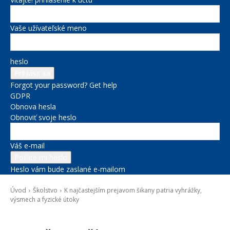
Vaše užívateľské meno
heslo
Forgot your password? Get help
GDPR
Obnova hesla
Obnoviť svoje heslo
Váš e-mail
Heslo vám bude zaslané e-mailom
Úvod
Školstvo
K najčastejším prejavom šikany patria vyhrážky,
výsmech a fyzické útoky
Školstvo
Správy na titulke