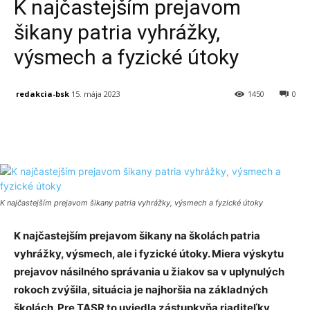
K najčastejším prejavom
šikany patria vyhrážky,
výsmech a fyzické útoky
redakcia-bsk
15. mája 2023
1450
0
Facebook
X
Linkedin
Tumblr
K najčastejším prejavom šikany patria vyhrážky, výsmech a fyzické útoky
K najčastejším prejavom šikany na školách patria
vyhrážky, výsmech, ale i fyzické útoky. Miera výskytu
prejavov násilného správania u žiakov sa v uplynulých
rokoch zvýšila, situácia je najhoršia na základných
školách. Pre TASR to uviedla zástupkyňa riaditeľky