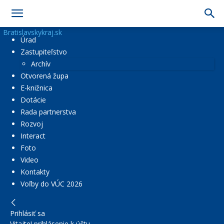
Bratislavskykraj.sk
Úrad
Zastupiteľstvo
Archív
Otvorená župa
E-knižnica
Dotácie
Rada partnerstva
Rozvoj
Interact
Foto
Video
Kontakty
Voľby do VÚC 2026
Prihlásiť sa
Vitajte! prihlásenie k účtu