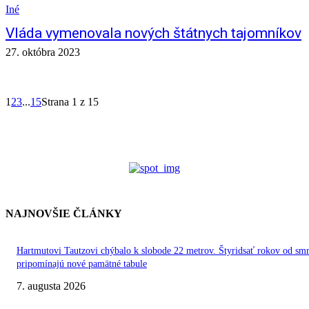
Iné
Vláda vymenovala nových štátnych tajomníkov
27. októbra 2023
1
2
3
...
15
Strana 1 z 15
NAJNOVŠIE ČLÁNKY
Hartmutovi Tautzovi chýbalo k slobode 22 metrov. Štyridsať rokov od smr
pripomínajú nové pamätné tabule
7. augusta 2026