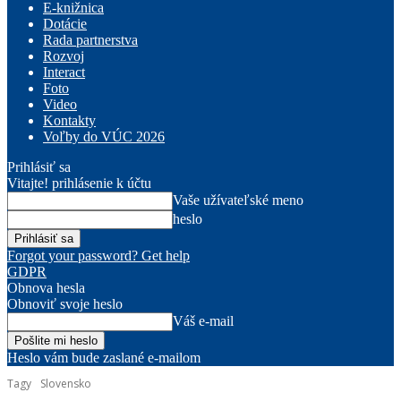
E-knižnica
Dotácie
Rada partnerstva
Rozvoj
Interact
Foto
Video
Kontakty
Voľby do VÚC 2026
Prihlásiť sa
Vitajte! prihlásenie k účtu
Vaše užívateľské meno
heslo
Forgot your password? Get help
GDPR
Obnova hesla
Obnoviť svoje heslo
Váš e-mail
Heslo vám bude zaslané e-mailom
Tagy
Slovensko