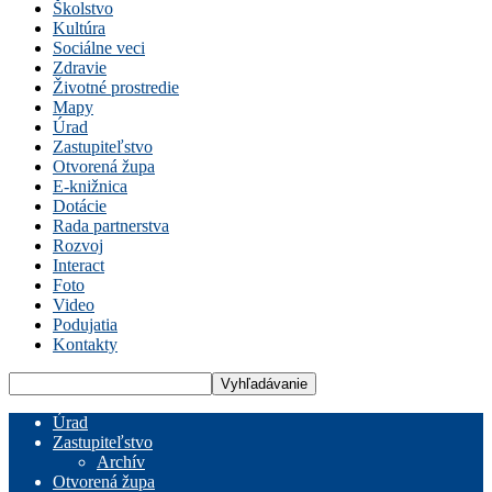
Školstvo
Kultúra
Sociálne veci
Zdravie
Životné prostredie
Mapy
Úrad
Zastupiteľstvo
Otvorená župa
E-knižnica
Dotácie
Rada partnerstva
Rozvoj
Interact
Foto
Video
Podujatia
Kontakty
Úrad
Zastupiteľstvo
Archív
Otvorená župa