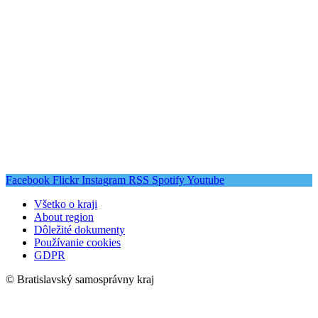
Facebook
Flickr
Instagram
RSS
Spotify
Youtube
Všetko o kraji
About region
Dôležité dokumenty
Používanie cookies
GDPR
© Bratislavský samosprávny kraj