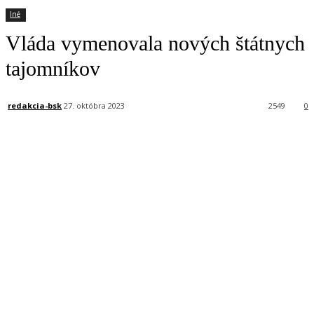
Iné
Vláda vymenovala nových štátnych
tajomníkov
redakcia-bsk
27. októbra 2023
2549
0
Facebook
X
Linkedin
Tumblr