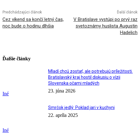
Predchádzajúci článok
Ďalší článok
Cez víkend sa končí letný čas,
V Bratislave vystúpi po prvý raz
noc bude o hodinu dlhšia
svetoznámy huslista Augustin
Hadelich
Ďalšie články
Mladí chcú zostať, ale potrebujú príležitosti.
Bratislavský kraj hostil diskusiu o vízii
Slovenska očami mladých
23. júna 2026
Iné
Smrčok jedlý: Poklad jari v kuchyni
22. apríla 2025
Iné