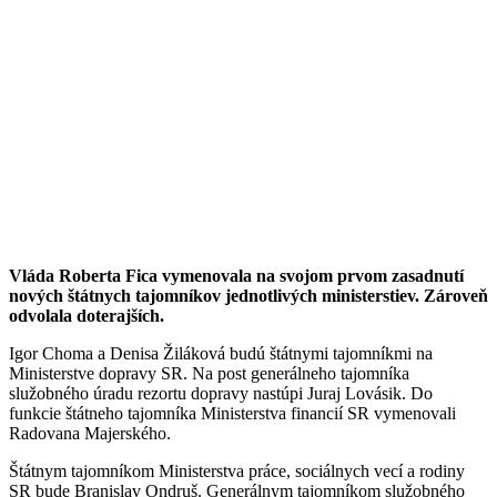
Vláda Roberta Fica vymenovala na svojom prvom zasadnutí
nových štátnych tajomníkov jednotlivých ministerstiev. Zároveň
odvolala doterajších.
Igor Choma a Denisa Žiláková budú štátnymi tajomníkmi na
Ministerstve dopravy SR. Na post generálneho tajomníka
služobného úradu rezortu dopravy nastúpi Juraj Lovásik. Do
funkcie štátneho tajomníka Ministerstva financií SR vymenovali
Radovana Majerského.
Štátnym tajomníkom Ministerstva práce, sociálnych vecí a rodiny
SR bude Branislav Ondruš. Generálnym tajomníkom služobného