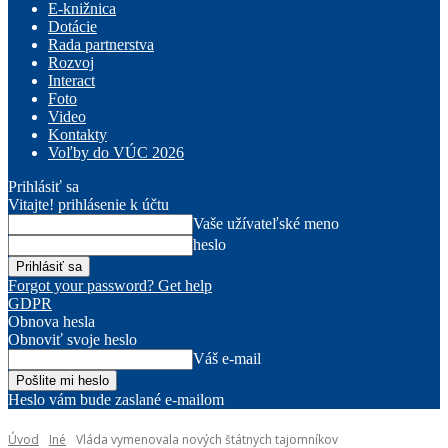
E-knižnica
Dotácie
Rada partnerstva
Rozvoj
Interact
Foto
Video
Kontakty
Voľby do VÚC 2026
Prihlásiť sa
Vitajte! prihlásenie k účtu
Vaše užívateľské meno
heslo
Forgot your password? Get help
GDPR
Obnova hesla
Obnoviť svoje heslo
Váš e-mail
Heslo vám bude zaslané e-mailom
Úvod
Iné
Vláda vymenovala nových štátnych tajomníkov