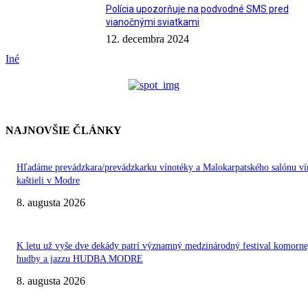
Polícia upozorňuje na podvodné SMS pred
vianočnými sviatkami
12. decembra 2024
Iné
NAJNOVŠIE ČLÁNKY
Hľadáme prevádzkara/prevádzkarku vínotéky a Malokarpatského salónu ví
kaštieli v Modre
8. augusta 2026
K letu už vyše dve dekády patrí významný medzinárodný festival komorne
hudby a jazzu HUDBA MODRE
8. augusta 2026