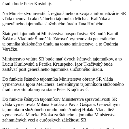
úradu bude Peter Kostolný.
Na Ministerstvo investícií, regionálneho rozvoja a informatizácie SR
vláda menovala ako štátneho tajomníka Michala Kaliňáka a
generálneho tajomníka služobného úradu Jána Hrubého.
Štátnymi tajomníkmi Ministerstva hospodárstva SR budú Kamil
Šaško a Vladimír Šimoňák. Zároveň vymenovala generálneho
tajomníka služobného úradu na tomto ministerstve, a to Ondreja
Varačku.
Ministerstvo vnútra SR bude mať dvoch štátnych tajomníkov, a to
Luciu Kurilovskú a Patrika Krauspeho. Igor Tkačivský bude
zastávať post generálneho tajomníka služobného úradu.
Do funkcie štátneho tajomníka Ministerstva obrany SR vláda
vymenovala Igora Melichera. Generálnym tajomníkom služobného
úradu rezortu obrany sa stane Peter Krajčírovič.
Do funkcie štátnych tajomníkov Ministerstva spravodlivosti SR
vláda vymenovala Milana Hodása a Pavla Gašpara. Generálnym
tajomníkom služobného úradu bude Andrej Holák. Vláda tiež
vymenovala Mareka Eštoka za štátneho tajomníka Ministerstva
zahraničných vecí a európskych záležitostí SR.