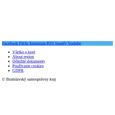
Facebook
Flickr
Instagram
RSS
Spotify
Youtube
Všetko o kraji
About region
Dôležité dokumenty
Používanie cookies
GDPR
© Bratislavský samosprávny kraj