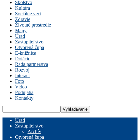
Školstvo
Kultúra
Sociálne veci
Zdravie
Životné prostredie
Mapy
Úrad
Zastupiteľstvo
Otvorená župa
E-knižnica
Dotácie
Rada partnerstva
Rozvoj
Interact
Foto
Video
Podujatia
Kontakty
Úrad
Zastupiteľstvo
Archív
Otvorená župa