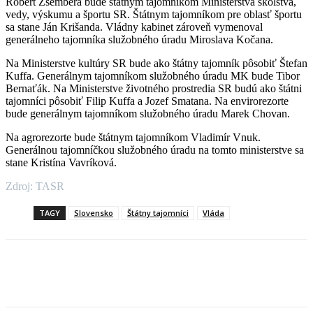
Róbert Zsembera bude štátnym tajomníkom Ministerstva školstva,
vedy, výskumu a športu SR. Štátnym tajomníkom pre oblasť športu
sa stane Ján Krišanda. Vládny kabinet zároveň vymenoval
generálneho tajomníka služobného úradu Miroslava Kočana.
Na Ministerstve kultúry SR bude ako štátny tajomník pôsobiť Štefan
Kuffa. Generálnym tajomníkom služobného úradu MK bude Tibor
Bernaťák. Na Ministerstve životného prostredia SR budú ako štátni
tajomníci pôsobiť Filip Kuffa a Jozef Smatana. Na envirorezorte
bude generálnym tajomníkom služobného úradu Marek Chovan.
Na agrorezorte bude štátnym tajomníkom Vladimír Vnuk.
Generálnou tajomníčkou služobného úradu na tomto ministerstve sa
stane Kristína Vavríková.
Zdroj: TASR
TAGY
Slovensko
Štátny tajomníci
Vláda
Facebook
X
Linkedin
Tumblr