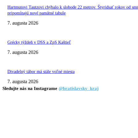
Hartmutovi Tautzovi chýbalo k slobode 22 metrov. Štyridsať rokov od smr
pripomínajú nové pamätné tabule
7. augusta 2026
Grécky týždeň v DSS a ZpS Kaštieľ
7. augusta 2026
Divadelný tábor má stále voľné miesta
7. augusta 2026
Sledujte nás na Instagrame
@bratislavsky_kraj