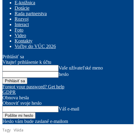
E-knižnica
Dotácie
Rada partnerstva
Rozvoj
Interact
Foto
Video
Kontakty
Voľby do VÚC 2026
Prihlásiť sa
Vitajte! prihlásenie k účtu
Vaše užívateľské meno
heslo
Forgot your password? Get help
GDPR
Obnova hesla
Obnoviť svoje heslo
Váš e-mail
Heslo vám bude zaslané e-mailom
Tagy
Vláda