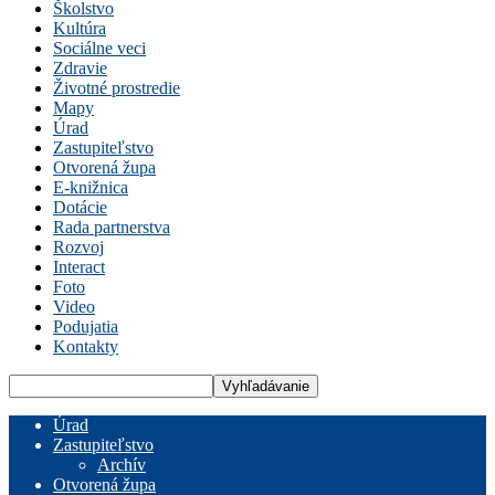
Školstvo
Kultúra
Sociálne veci
Zdravie
Životné prostredie
Mapy
Úrad
Zastupiteľstvo
Otvorená župa
E-knižnica
Dotácie
Rada partnerstva
Rozvoj
Interact
Foto
Video
Podujatia
Kontakty
Úrad
Zastupiteľstvo
Archív
Otvorená župa