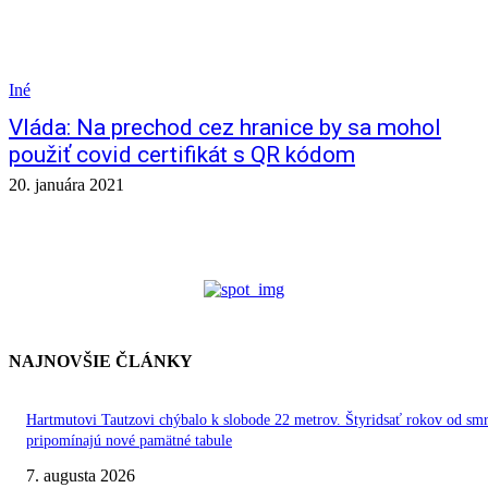
Iné
Vláda: Na prechod cez hranice by sa mohol
použiť covid certifikát s QR kódom
20. januára 2021
NAJNOVŠIE ČLÁNKY
Hartmutovi Tautzovi chýbalo k slobode 22 metrov. Štyridsať rokov od smr
pripomínajú nové pamätné tabule
7. augusta 2026