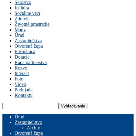
Školstvo
Kultúra
Sociálne veci
Zdravie
Životné prostredie
Mapy
Úrad
Zastupiteľstvo
Otvorená župa
E-knižnica
Dotácie
Rada partnerstva
Rozvoj
Interact
Foto
Video
Podujatia
Kontakty
Úrad
Zastupiteľstvo
Archív
Otvorená župa