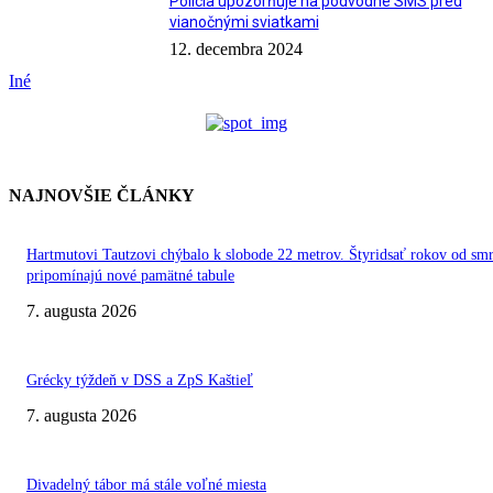
Polícia upozorňuje na podvodné SMS pred
vianočnými sviatkami
12. decembra 2024
Iné
NAJNOVŠIE ČLÁNKY
Hartmutovi Tautzovi chýbalo k slobode 22 metrov. Štyridsať rokov od smr
pripomínajú nové pamätné tabule
7. augusta 2026
Grécky týždeň v DSS a ZpS Kaštieľ
7. augusta 2026
Divadelný tábor má stále voľné miesta