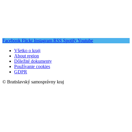
Facebook
Flickr
Instagram
RSS
Spotify
Youtube
Všetko o kraji
About region
Dôležité dokumenty
Používanie cookies
GDPR
© Bratislavský samosprávny kraj