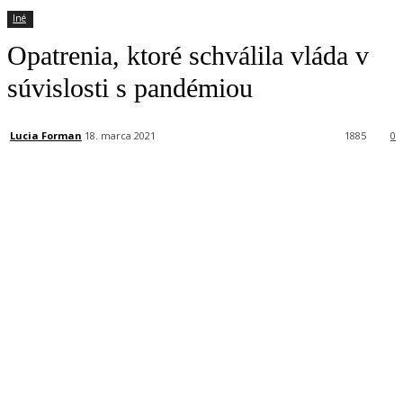
Iné
Opatrenia, ktoré schválila vláda v
súvislosti s pandémiou
Lucia Forman
18. marca 2021
1885
0
Facebook
X
Linkedin
Tumblr