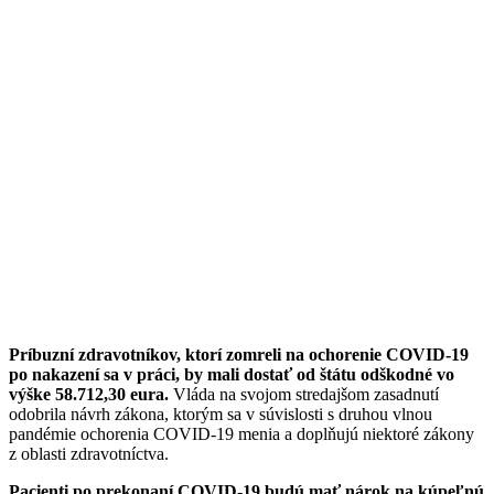
Príbuzní zdravotníkov, ktorí zomreli na ochorenie COVID-19
po nakazení sa v práci, by mali dostať od štátu odškodné vo
výške 58.712,30 eura.
Vláda na svojom stredajšom zasadnutí
odobrila návrh zákona, ktorým sa v súvislosti s druhou vlnou
pandémie ochorenia COVID-19 menia a doplňujú niektoré zákony
z oblasti zdravotníctva.
Pacienti po prekonaní COVID-19 budú mať nárok na kúpeľnú