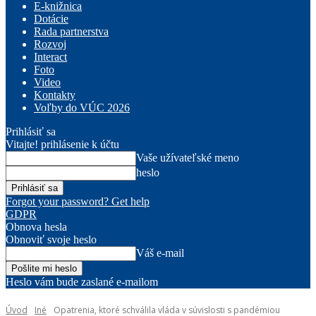
E-knižnica
Dotácie
Rada partnerstva
Rozvoj
Interact
Foto
Video
Kontakty
Voľby do VÚC 2026
Prihlásiť sa
Vitajte! prihlásenie k účtu
Vaše užívateľské meno
heslo
Forgot your password? Get help
GDPR
Obnova hesla
Obnoviť svoje heslo
Váš e-mail
Heslo vám bude zaslané e-mailom
Úvod
Iné
Opatrenia, ktoré schválila vláda v súvislosti s pandémiou