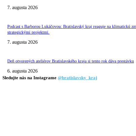
7. augusta 2026
Podcast s Barborou Lukáčovou: Bratislavský kraj reaguje na klimatickú z
strategickými projektmi.
7. augusta 2026
Deň otvorených ateliérov Bratislavského kraja si tento rok dáva prestávku
6. augusta 2026
Sledujte nás na Instagrame
@bratislavsky_kraj