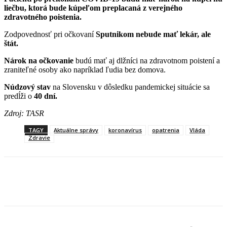
liečbu, ktorá bude kúpeľom preplacaná z verejného
zdravotného poistenia.
Zodpovednosť pri očkovaní
Sputnikom nebude mať lekár, ale
štát.
Nárok na očkovanie
budú mať aj dlžníci na zdravotnom poistení a
zraniteľné osoby ako napríklad ľudia bez domova.
Núdzový stav
na Slovensku v dôsledku pandemickej situácie sa
predĺži o
40 dní.
Zdroj: TASR
TAGY
Aktuálne správy
koronavírus
opatrenia
Vláda
Zdravie
Facebook
X
Linkedin
Tumblr