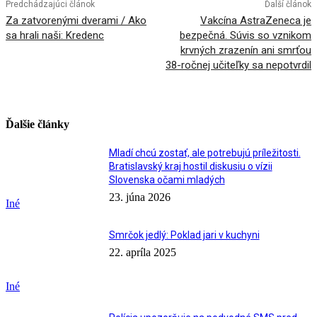
Predchádzajúci článok
Ďalší článok
Za zatvorenými dverami / Ako
Vakcína AstraZeneca je
sa hrali naši: Kredenc
bezpečná. Súvis so vznikom
krvných zrazenín ani smrťou
38-ročnej učiteľky sa nepotvrdil
Ďalšie články
Mladí chcú zostať, ale potrebujú príležitosti.
Bratislavský kraj hostil diskusiu o vízii
Slovenska očami mladých
23. júna 2026
Iné
Smrčok jedlý: Poklad jari v kuchyni
22. apríla 2025
Iné