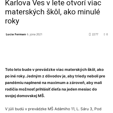
Karlova Ves v lete otvorí viac
materských škôl, ako minulé
roky
Lucia Forman
6. júna 2021
2277
0
Facebook
X
Linkedin
Tumblr
Toto leto bude v prevádzke viac materských škôl, ako
po iné roky. Jedným z dôvodov je, aby triedy neboli pre
pandémiu naplnené na maximum a zároveň, aby mali
rodičia možnosť prihlásiť dieťa na jeden mesiac do
svojej domovskej MŠ.
V júli budú v prevádzke MŠ Adámiho 11, L. Sáru 3, Pod