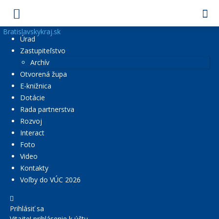
Bratislavskykraj.sk
Úrad
Zastupiteľstvo
Archív
Otvorená župa
E-knižnica
Dotácie
Rada partnerstva
Rozvoj
Interact
Foto
Video
Kontakty
Voľby do VÚC 2026
Prihlásiť sa
Vitajte! prihlásenie k účtu