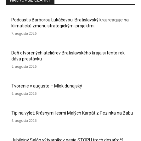
NAJNOVŠIE ČLÁNKY
Podcast s Barborou Lukáčovou: Bratislavský kraj reaguje na
klimatickú zmenu strategickými projektmi.
7. augusta 2026
Deň otvorených ateliérov Bratislavského kraja si tento rok
dáva prestávku
6. augusta 2026
Tvorenie v auguste – Mlok dunajský
6. augusta 2026
Tip na výlet: Krásnymi lesmi Malých Karpát z Pezinka na Babu
6. augusta 2026
Jubilejný Salón výtvarníkov nesie STOPU troch desaťročí