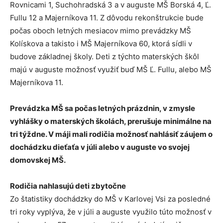
Rovnicami 1, Suchohradská 3 a v auguste MŠ Borská 4, Ľ.
Fullu 12 a Majerníkova 11. Z dôvodu rekonštrukcie bude
počas oboch letných mesiacov mimo prevádzky MŠ
Kolískova a takisto i MŠ Majerníkova 60, ktorá sídli v
budove základnej školy. Deti z týchto materských škôl
majú v auguste možnosť využiť buď MŠ Ľ. Fullu, alebo MŠ
Majerníkova 11.
Prevádzka MŠ sa počas letných prázdnin, v zmysle
vyhlášky o materských školách, prerušuje minimálne na
tri týždne. V máji mali rodičia možnosť nahlásiť záujem o
dochádzku dieťaťa v júli alebo v auguste vo svojej
domovskej MŠ.
Rodičia nahlasujú deti zbytočne
Zo štatistiky dochádzky do MŠ v Karlovej Vsi za posledné
tri roky vyplýva, že v júli a auguste využilo túto možnosť v