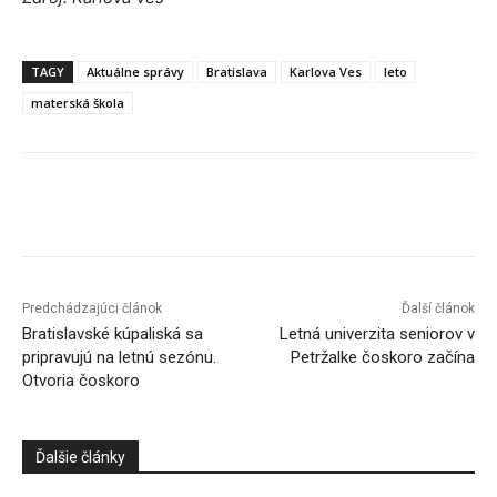
TAGY
Aktuálne správy
Bratislava
Karlova Ves
leto
materská škola
Facebook
X
Linkedin
Tumblr
Predchádzajúci článok
Ďalší článok
Bratislavské kúpaliská sa
Letná univerzita seniorov v
pripravujú na letnú sezónu.
Petržalke čoskoro začína
Otvoria čoskoro
Ďalšie články