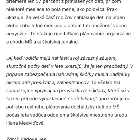
priemere len 57 percent z prihlásených detí, pričom
niektoré mesiace to bola menej ako polovica. Prax
ukazuje, že veľká časť rodičov nahlasuje deti na jeden
alebo i oba letné mesiace a potom túto možnosť vôbec
nevyužije. To sťažuje riaditeľkám plánovanie organizácie
a chodu MŠ a aj školskej jedálne.
„
Aj keď rodičia majú nahlásiť svoj záväzný záujem,
skutočné počty detí v lete ukazujú, že je len predbežný. V
prípade zabezpečenia náhradnej škôlky musia riaditeľky
okrem detí presúvať aj zamestnancov. To všetko má
samozrejme vplyv aj na prevádzkové náklady, ktoré sú v
takom prípade vynakladané neefektívne
,“ upozorňuje na
potrebu reálneho plánovania dochádzky detí do MŠ
počas leta vedúca oddelenia školstva miestneho úradu
Iliana Medviďová.
Zdroj: Karlova Ves