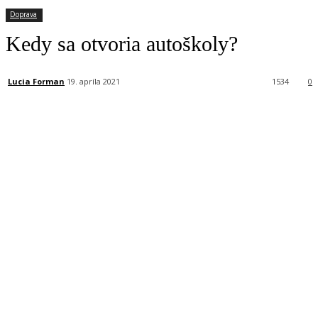
Doprava
Kedy sa otvoria autoškoly?
Lucia Forman
19. apríla 2021
1534
0
Facebook
X
Linkedin
Tumblr