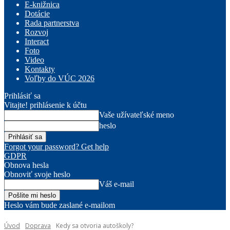
E-knižnica
Dotácie
Rada partnerstva
Rozvoj
Interact
Foto
Video
Kontakty
Voľby do VÚC 2026
Prihlásiť sa
Vitajte! prihlásenie k účtu
Vaše užívateľské meno
heslo
Forgot your password? Get help
GDPR
Obnova hesla
Obnoviť svoje heslo
Váš e-mail
Heslo vám bude zaslané e-mailom
Úvod
Doprava
Kedy sa otvoria autoškoly?