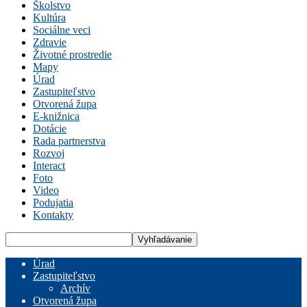
Školstvo
Kultúra
Sociálne veci
Zdravie
Životné prostredie
Mapy
Úrad
Zastupiteľstvo
Otvorená župa
E-knižnica
Dotácie
Rada partnerstva
Rozvoj
Interact
Foto
Video
Podujatia
Kontakty
Úrad
Zastupiteľstvo
Archív
Otvorená župa