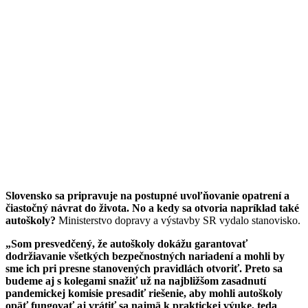
Slovensko sa pripravuje na postupné uvoľňovanie opatrení a
čiastočný návrat do života. No a kedy sa otvoria napríklad také
autoškoly?
Ministerstvo dopravy a výstavby SR vydalo stanovisko.
„Som presvedčený, že autoškoly dokážu garantovať
dodržiavanie všetkých bezpečnostných nariadení a mohli by
sme ich pri presne stanovených pravidlách otvoriť. Preto sa
budeme aj s kolegami snažiť už na najbližšom zasadnutí
pandemickej komisie presadiť riešenie, aby mohli autoškoly
opäť fungovať aj vrátiť sa najmä k praktickej výuke, teda