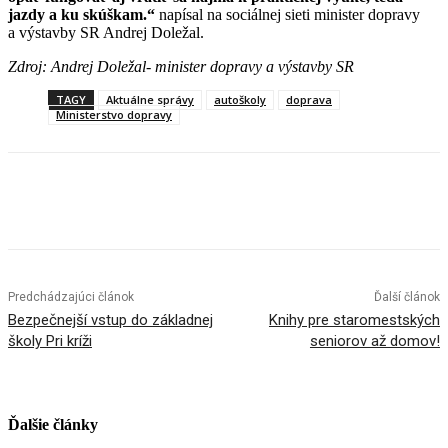
jazdy a ku skúškam.“
napísal na sociálnej sieti minister dopravy
a výstavby SR Andrej Doležal.
Zdroj: Andrej Doležal- minister dopravy a výstavby SR
TAGY
Aktuálne správy
autoškoly
doprava
Ministerstvo dopravy
Facebook
X
Linkedin
Tumblr
Predchádzajúci článok
Ďalší článok
Bezpečnejší vstup do základnej
Knihy pre staromestských
školy Pri kríži
seniorov až domov!
Ďalšie články