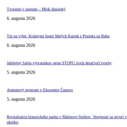
Tvorenie v auguste – Mlok dunajský
6. augusta 2026
Tip na výlet: Krásnymi lesmi Malých Karpát z Pezinka na Babu
6. augusta 2026
Jubilejný Salón výtvarníkov nesie STOPU troch desaťročí tvorby
5. augusta 2026
Augustový program v Ekocentre Čunovo
5. augusta 2026
Revitalizácia historického parku v Malinove finišuje. Verejnosti sa otvorí v
októbri