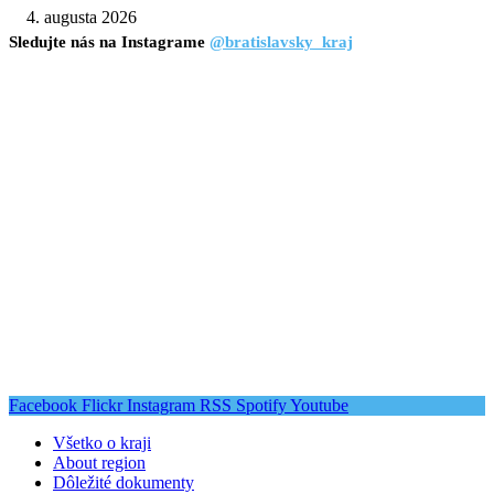
4. augusta 2026
Sledujte nás na Instagrame
@bratislavsky_kraj
Facebook
Flickr
Instagram
RSS
Spotify
Youtube
Všetko o kraji
About region
Dôležité dokumenty