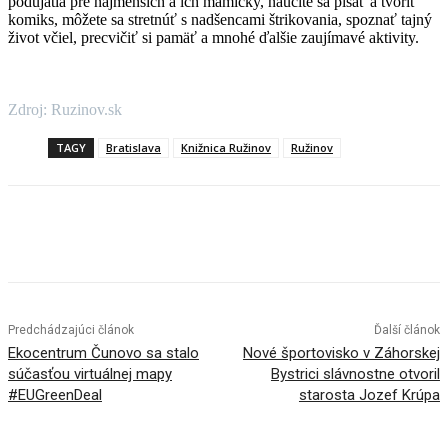
podujatia pre najmenších a ich mamičky, naučíte sa písať a tvoriť
komiks, môžete sa stretnúť s nadšencami štrikovania, spoznať tajný
život včiel, precvičiť si pamäť a mnohé ďalšie zaujímavé aktivity.
Zdroj: Ruzinov.sk
TAGY
Bratislava
Knižnica Ružinov
Ružinov
Facebook
X
Linkedin
Tumblr
Predchádzajúci článok
Ďalší článok
Ekocentrum Čunovo sa stalo
Nové športovisko v Záhorskej
súčasťou virtuálnej mapy
Bystrici slávnostne otvoril
#EUGreenDeal
starosta Jozef Krúpa