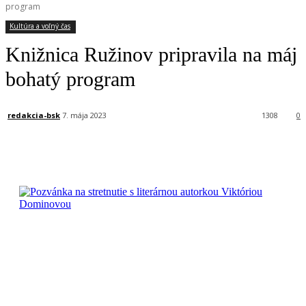
program
Kultúra a voľný čas
Knižnica Ružinov pripravila na máj
bohatý program
redakcia-bsk
7. mája 2023
1308
0
Facebook
X
Linkedin
Tumblr