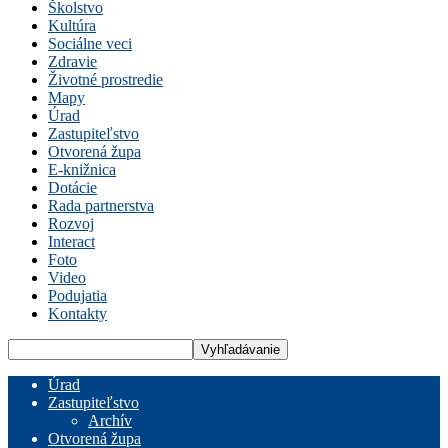
Školstvo
Kultúra
Sociálne veci
Zdravie
Životné prostredie
Mapy
Úrad
Zastupiteľstvo
Otvorená župa
E-knižnica
Dotácie
Rada partnerstva
Rozvoj
Interact
Foto
Video
Podujatia
Kontakty
Úrad
Zastupiteľstvo
Archív
Otvorená župa