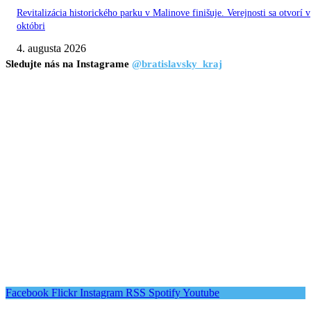
Revitalizácia historického parku v Malinove finišuje. Verejnosti sa otvorí v
októbri
4. augusta 2026
Sledujte nás na Instagrame
@bratislavsky_kraj
Facebook
Flickr
Instagram
RSS
Spotify
Youtube