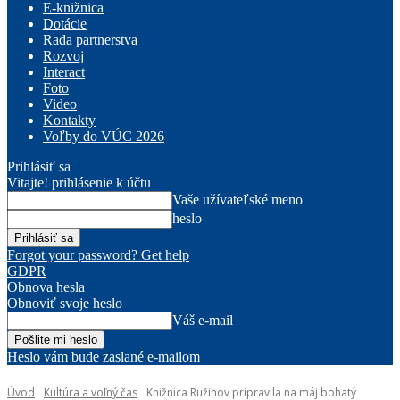
E-knižnica
Dotácie
Rada partnerstva
Rozvoj
Interact
Foto
Video
Kontakty
Voľby do VÚC 2026
Prihlásiť sa
Vitajte! prihlásenie k účtu
Vaše užívateľské meno
heslo
Forgot your password? Get help
GDPR
Obnova hesla
Obnoviť svoje heslo
Váš e-mail
Heslo vám bude zaslané e-mailom
Úvod
Kultúra a voľný čas
Knižnica Ružinov pripravila na máj bohatý