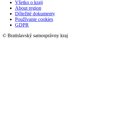
Všetko o kraji
About region
Dôležité dokumenty
Používanie cookies
GDPR
© Bratislavský samosprávny kraj