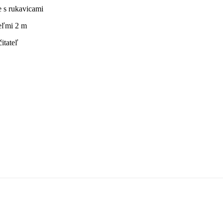
e s rukavicami
teľmi 2 m
itateľ