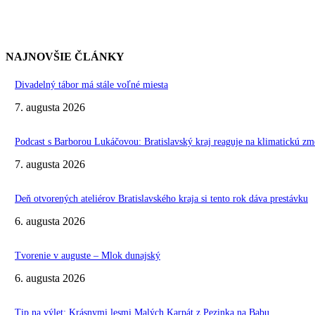
NAJNOVŠIE ČLÁNKY
Divadelný tábor má stále voľné miesta
7. augusta 2026
Podcast s Barborou Lukáčovou: Bratislavský kraj reaguje na klimatickú zm
7. augusta 2026
Deň otvorených ateliérov Bratislavského kraja si tento rok dáva prestávku
6. augusta 2026
Tvorenie v auguste – Mlok dunajský
6. augusta 2026
Tip na výlet: Krásnymi lesmi Malých Karpát z Pezinka na Babu