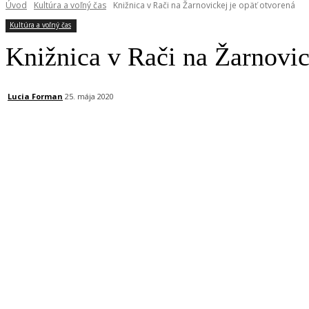
Úvod
Kultúra a voľný čas
Knižnica v Rači na Žarnovickej je opäť otvorená
Kultúra a voľný čas
Knižnica v Rači na Žarnovic
Lucia Forman
25. mája 2020
Facebook
X
Linkedin
Tumblr