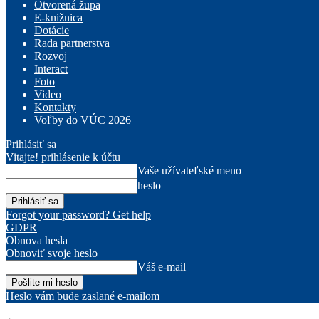
Otvorená župa
E-knižnica
Dotácie
Rada partnerstva
Rozvoj
Interact
Foto
Video
Kontakty
Voľby do VÚC 2026
Prihlásiť sa
Vitajte! prihlásenie k účtu
Vaše užívateľské meno
heslo
Forgot your password? Get help
GDPR
Obnova hesla
Obnoviť svoje heslo
Váš e-mail
Heslo vám bude zaslané e-mailom