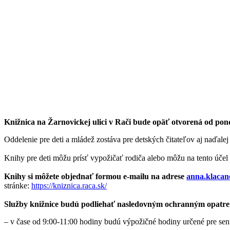
Knižnica na Žarnovickej ulici v Rači bude opäť otvorená od pon
Oddelenie pre deti a mládež zostáva pre detských čitateľov aj naďale
Knihy pre deti môžu prísť vypožičať rodiča alebo môžu na tento účel
Knihy si môžete objednať formou e-mailu na adrese
anna.klaca
stránke:
https://kniznica.raca.sk/
Služby knižnice budú podliehať nasledovným ochranným opatr
– v čase od 9:00-11:00 hodiny budú výpožičné hodiny určené pre sen