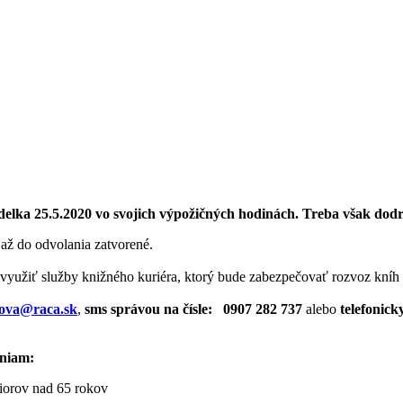
delka 25.5.2020 vo svojich výpožičných hodinách. Treba však dodr
j až do odvolania zatvorené.
 využiť služby knižného kuriéra, ktorý bude zabezpečovať rozvoz kníh
nova@raca.sk
,
sms správou na čísle: 0907 282 737
alebo
telefonick
eniam:
iorov nad 65 rokov