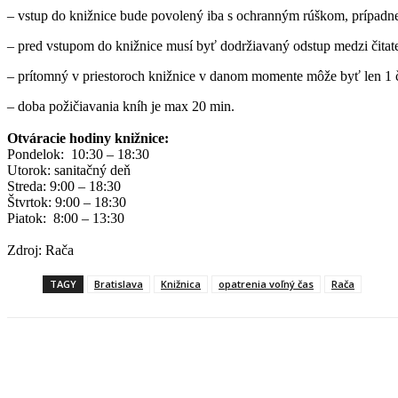
– vstup do knižnice bude povolený iba s ochranným rúškom, prípadn
– pred vstupom do knižnice musí byť dodržiavaný odstup medzi čita
– prítomný v priestoroch knižnice v danom momente môže byť len 1 č
– doba požičiavania kníh je max 20 min.
Otváracie hodiny knižnice:
Pondelok: 10:30 – 18:30
Utorok: sanitačný deň
Streda: 9:00 – 18:30
Štvrtok: 9:00 – 18:30
Piatok: 8:00 – 13:30
Zdroj: Rača
TAGY
Bratislava
Knižnica
opatrenia voľný čas
Rača
Facebook
X
Linkedin
Tumblr