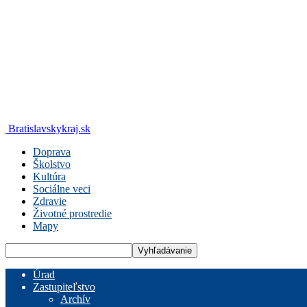
Bratislavskykraj.sk
Doprava
Školstvo
Kultúra
Sociálne veci
Zdravie
Životné prostredie
Mapy
Úrad
Zastupiteľstvo
Archív