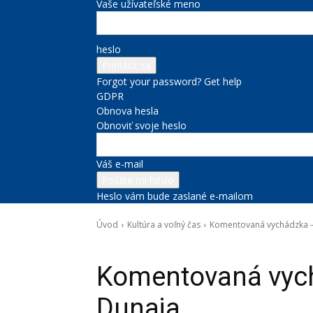
Vaše užívateľské meno
heslo
Forgot your password? Get help
GDPR
Obnova hesla
Obnoviť svoje heslo
Váš e-mail
Heslo vám bude zaslané e-mailom
Úvod
Kultúra a voľný čas
Komentovaná vychádzka –
Kultúra a voľný čas
Komentovaná vych
Dunaja