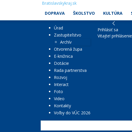
Bratislavskykraj.sk
DOPRAVA
ŠKOLSTVO
KULTÚRA
Úrad
Prihlásiť sa
Zastupiteľstvo
Vitajte! prihláseni
Archív
Otvorená župa
E-knižnica
Dotácie
Rada partnerstva
Rozvoj
Interact
Foto
Video
Kontakty
Voľby do VÚC 2026