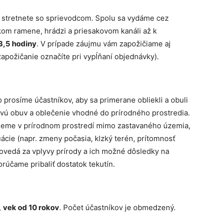
a stretnete so sprievodcom. Spolu sa vydáme cez
kom ramene, hrádzi a priesakovom kanáli až k
3,5 hodiny
. V prípade záujmu vám zapožičiame aj
apožičanie označíte pri vypĺňaní objednávky).
 prosíme účastníkov, aby sa primerane obliekli a obuli
ú obuv a oblečenie vhodné do prírodného prostredia.
ujeme v prírodnom prostredí mimo zastavaného územia,
ácie (napr. zmeny počasia, klzký terén, prítomnosť
vedá za vplyvy prírody a ich možné dôsledky na
rúčame pribaliť dostatok tekutín.
,
vek od 10 rokov
. Počet účastníkov je obmedzený.