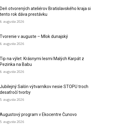
Deň otvorených ateliérov Bratislavského kraja si
tento rok dáva prestávku
6. augusta 2026
Tvorenie v auguste – Mlok dunajský
6. augusta 2026
Tip na výlet: Krásnymi lesmi Malých Karpát z
Pezinka na Babu
6. augusta 2026
Jubilejný Salón výtvarníkov nesie STOPU troch
desaťročí tvorby
5. augusta 2026
Augustový program v Ekocentre Čunovo
5. augusta 2026