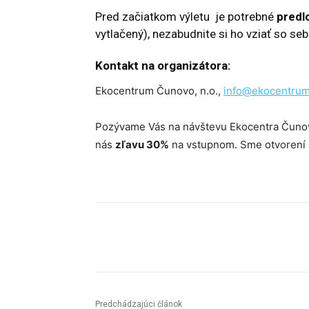
Pred začiatkom výletu je potrebné
predl
vytlačený), nezabudnite si ho vziať so seb
Kontakt na organizátora:
Ekocentrum Čunovo, n.o.,
info@ekocentrum
Pozývame Vás na návštevu Ekocentra Čuno
nás
zľavu 30%
na vstupnom. Sme otvorení p
Facebook
X
Linkedin
Predchádzajúci článok