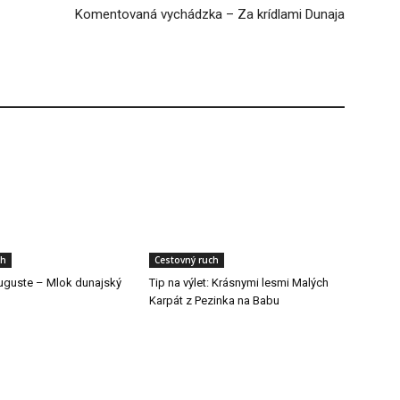
Komentovaná vychádzka – Za krídlami Dunaja
ch
Cestovný ruch
auguste – Mlok dunajský
Tip na výlet: Krásnymi lesmi Malých
Karpát z Pezinka na Babu