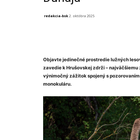
redakcia-bsk
2. októbra 2025
Facebook
X
Linkedin
Objavte jedinečné prostredie lužných les
zavedie k Hrušovskej zdrži – najväčšiemu 
výnimočný zážitok spojený s pozorovaním
monokuláru.