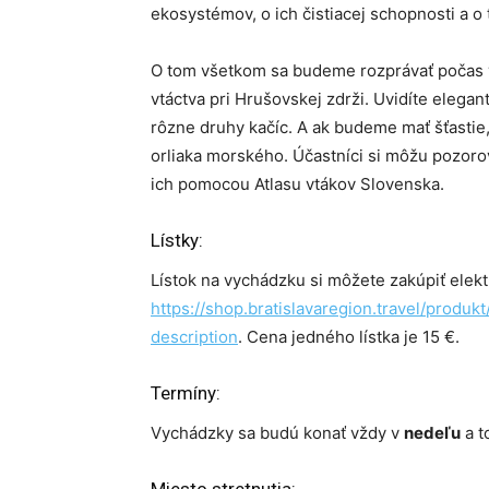
ekosystémov, o ich čistiacej schopnosti a o 
O tom všetkom sa budeme rozprávať počas 
vtáctva pri Hrušovskej zdrži. Uvidíte elegan
rôzne druhy kačíc. A ak budeme mať šťastie
orliaka morského. Účastníci si môžu pozoro
ich pomocou Atlasu vtákov Slovenska.
Lístky:
Lístok na vychádzku si môžete zakúpiť elekt
https://shop.bratislavaregion.travel/produ
description
. Cena jedného lístka je 15 €.
Termíny:
Vychádzky sa budú konať vždy v
nedeľu
a t