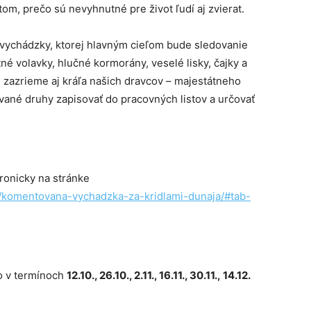
tom, prečo sú nevyhnutné pre život ľudí aj zvierat.
vychádzky, ktorej hlavným cieľom bude sledovanie
tné volavky, hlučné kormorány, veselé lisky, čajky a
, zazrieme aj kráľa našich dravcov – majestátneho
vané druhy zapisovať do pracovných listov a určovať
ronicky na stránke
kt/komentovana-vychadzka-za-kridlami-dunaja/#tab-
o v termínoch
12.10., 26.10., 2.11., 16.11., 30.11., 14.12.