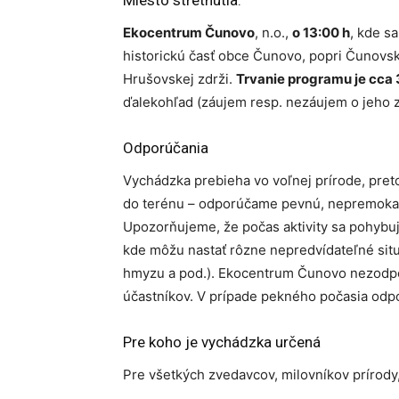
Miesto stretnutia:
Ekocentrum Čunovo
, n.o.,
o 13:00 h
, kde s
historickú časť obce Čunovo, popri Čunovs
Hrušovskej zdrži.
Trvanie programu je cca 
ďalekohľad (záujem resp. nezáujem o jeho z
Odporúčania
Vychádzka prebieha vo voľnej prírode, preto
do terénu – odporúčame pevnú, nepremokav
Upozorňujeme, že počas aktivity sa pohyb
kde môžu nastať rôzne nepredvídateľné situ
hmyzu a pod.). Ekocentrum Čunovo nezodpo
účastníkov. V prípade pekného počasia odpo
Pre koho je vychádzka určená
Pre všetkých zvedavcov, milovníkov prírody