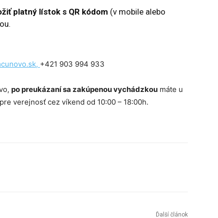
ožiť platný lístok s QR kódom
(v mobile alebo
ou.
cunovo.sk,
+421 903 994 933
vo,
po preukázaní sa zakúpenou vychádzkou
máte u
re verejnosť cez víkend od 10:00 – 18:00h.
Tumblr
Ďalší článok