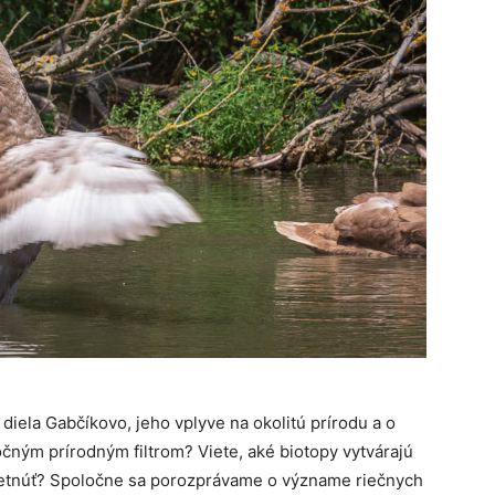
diela Gabčíkovo, jeho vplyve na okolitú prírodu a o
čným prírodným filtrom? Viete, aké biotopy vytvárajú
tretnúť? Spoločne sa porozprávame o význame riečnych