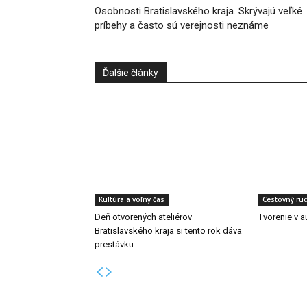
Osobnosti Bratislavského kraja. Skrývajú veľké
príbehy a často sú verejnosti neznáme
Ďalšie články
Kultúra a voľný čas
Cestovný ru
Deň otvorených ateliérov
Tvorenie v 
Bratislavského kraja si tento rok dáva
prestávku