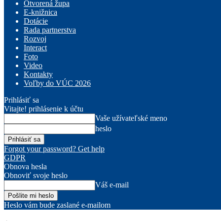
Otvorená župa
E-knižnica
Dotácie
Rada partnerstva
Rozvoj
Interact
Foto
Video
Kontakty
Voľby do VÚC 2026
Prihlásiť sa
Vitajte! prihlásenie k účtu
Vaše užívateľské meno
heslo
Forgot your password? Get help
GDPR
Obnova hesla
Obnoviť svoje heslo
Váš e-mail
Heslo vám bude zaslané e-mailom