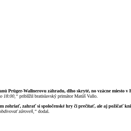
ovanú Prüger-Wallnerovu záhradu, dlho skryté, no vzácne miesto 
do 18:00,“
priblížil bratislavský primátor Matúš Vallo.
m zohriať, zahrať si spoločenské hry či prečítať, ale aj požičať kn
 obdivovať zároveň,“
dodal.