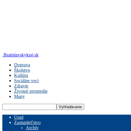
Bratislavskykraj.sk
Doprava
Školstvo
Kultúra
Sociálne veci
Zdravie
Životné prostredie
Mapy
Úrad
Zastupiteľstvo
Archív