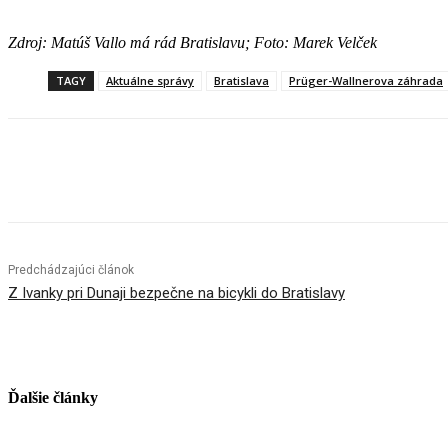
Zdroj: Matúš Vallo má rád Bratislavu; Foto: Marek Velček
TAGY
Aktuálne správy
Bratislava
Prüger-Wallnerova záhrada
Facebook
X
Linkedin
Tumblr
Predchádzajúci článok
Z Ivanky pri Dunaji bezpečne na bicykli do Bratislavy
Ďalšie články