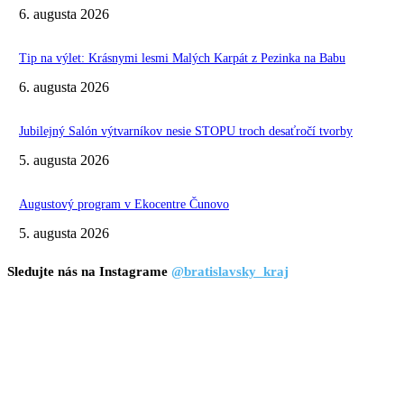
6. augusta 2026
Tip na výlet: Krásnymi lesmi Malých Karpát z Pezinka na Babu
6. augusta 2026
Jubilejný Salón výtvarníkov nesie STOPU troch desaťročí tvorby
5. augusta 2026
Augustový program v Ekocentre Čunovo
5. augusta 2026
Sledujte nás na Instagrame
@bratislavsky_kraj