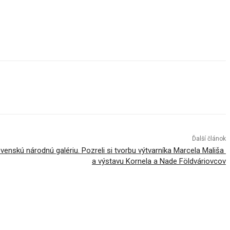
Ďalší článok
venskú národnú galériu. Pozreli si tvorbu výtvarníka Marcela Mališa
a výstavu Kornela a Nade Földváriovcov