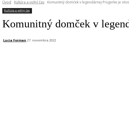
Úvod
Kultúra a voľný čas
Komunitný domček v legendárnej Prügerke je otvor
Kultúra a voľný čas
Komunitný domček v legendár
Lucia Forman
27. novembra 2022
Facebook
X
Linkedin
Tumblr