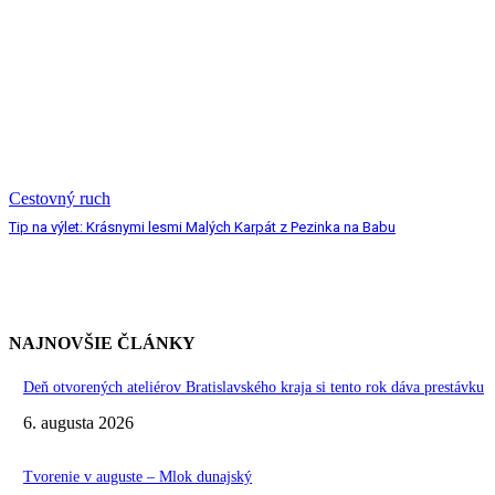
Cestovný ruch
Tip na výlet: Krásnymi lesmi Malých Karpát z Pezinka na Babu
NAJNOVŠIE ČLÁNKY
Deň otvorených ateliérov Bratislavského kraja si tento rok dáva prestávku
6. augusta 2026
Tvorenie v auguste – Mlok dunajský