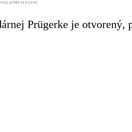
ený, príďte sa pozrieť
nej Prügerke je otvorený, p