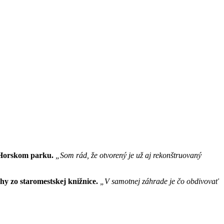
v Horskom parku.
„Som rád, že otvorený je už aj rekonštruovaný
ihy zo staromestskej knižnice.
„V samotnej záhrade je čo obdivovať