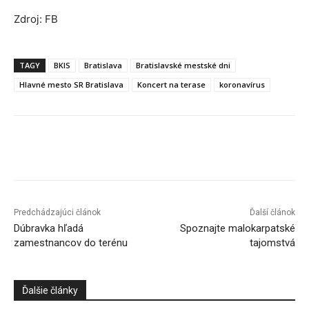
Zdroj: FB
TAGY
BKIS
Bratislava
Bratislavské mestské dni
Hlavné mesto SR Bratislava
Koncert na terase
koronavírus
Facebook
X
Linkedin
Tumblr
Predchádzajúci článok
Ďalší článok
Dúbravka hľadá
Spoznajte malokarpatské
zamestnancov do terénu
tajomstvá
Ďalšie články