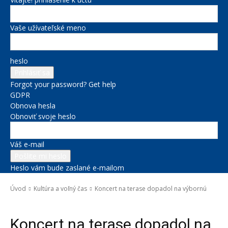
Vaše užívateľské meno
heslo
Forgot your password? Get help
GDPR
Obnova hesla
Obnoviť svoje heslo
Váš e-mail
Heslo vám bude zaslané e-mailom
Úvod
Kultúra a voľný čas
Koncert na terase dopadol na výbornú
Kultúra a voľný čas
Koncert na terase dopadol na