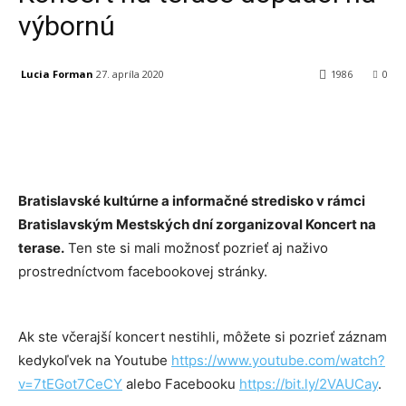
výbornú
Lucia Forman
27. apríla 2020
1986
0
Facebook
X
Linkedin
Tumblr
Bratislavské kultúrne a informačné stredisko v rámci
Bratislavským Mestských dní zorganizoval Koncert na
terase.
Ten ste si mali možnosť pozrieť aj naživo
prostredníctvom facebookovej stránky.
Ak ste včerajší koncert nestihli, môžete si pozrieť záznam
kedykoľvek na Youtube
https://www.youtube.com/watch?
v=7tEGot7CeCY
alebo Facebooku
https://bit.ly/2VAUCay
.