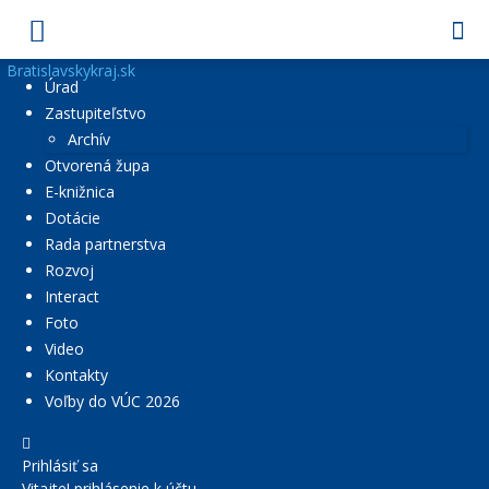
Bratislavskykraj.sk
Úrad
Zastupiteľstvo
Archív
Otvorená župa
E-knižnica
Dotácie
Rada partnerstva
Rozvoj
Interact
Foto
Video
Kontakty
Voľby do VÚC 2026
Prihlásiť sa
Vitajte! prihlásenie k účtu