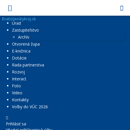
Bratislavskykraj.sk
Úrad
Zastupiteľstvo
Archív
Otvorená župa
E-knižnica
Dotácie
Rada partnerstva
Rozvoj
Interact
Foto
Video
Kontakty
Voľby do VÚC 2026
Prihlásiť sa
Vitajte! prihlásenie k účtu