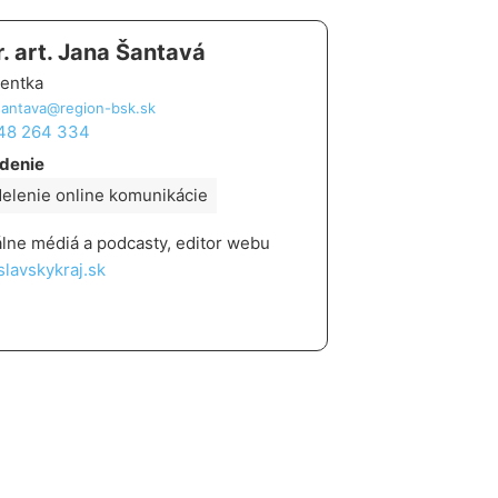
. art. Jana Šantavá
rentka
santava@region-bsk.sk
 48 264 334
denie
elenie online komunikácie
álne médiá a podcasty, editor webu
slavskykraj.sk