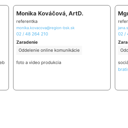
Monika Kováčová, ArtD.
Mgr
referentka
refe
monika.kovacova@region-bsk.sk
jana.
02 / 48 264 210
02 /
Zaradenie
Zara
Oddelenie online komunikácie
Odd
web
foto a video produkcia
soci
brati