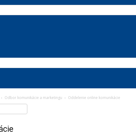
Odbor komunikácie a marketingu
Oddelenie online komunikácie
ácie