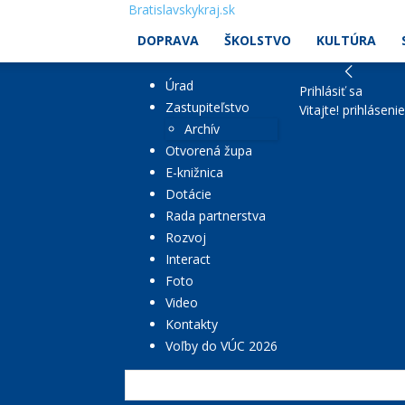
Bratislavskykraj.sk
DOPRAVA
ŠKOLSTVO
KULTÚRA
Úrad
Prihlásiť sa
Zastupiteľstvo
Vitajte! prihláseni
Archív
Otvorená župa
E-knižnica
Dotácie
Rada partnerstva
Rozvoj
Interact
Foto
Video
Kontakty
Voľby do VÚC 2026