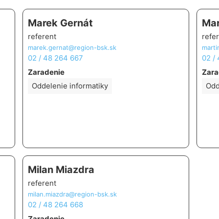
Marek Gernát
Mar
referent
refe
marek.gernat@region-bsk.sk
marti
02 / 48 264 667
02 /
Zaradenie
Zara
Oddelenie informatiky
Odd
Milan Miazdra
referent
milan.miazdra@region-bsk.sk
02 / 48 264 668
Zaradenie