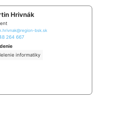
tin Hrivnák
rent
n.hrivnak@region-bsk.sk
 48 264 667
denie
elenie informatiky