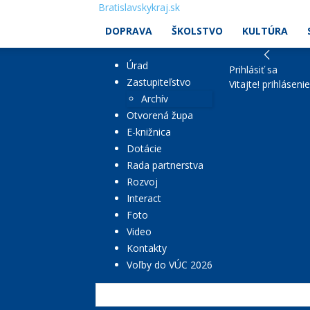
Bratislavskykraj.sk
DOPRAVA
ŠKOLSTVO
KULTÚRA
Úrad
Prihlásiť sa
Zastupiteľstvo
Vitajte! prihláseni
Archív
Otvorená župa
E-knižnica
Dotácie
Rada partnerstva
Rozvoj
Interact
Foto
Video
Kontakty
Voľby do VÚC 2026