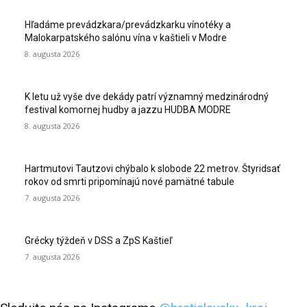
Hľadáme prevádzkara/prevádzkarku vínotéky a
Malokarpatského salónu vína v kaštieli v Modre
8. augusta 2026
K letu už vyše dve dekády patrí významný medzinárodný
festival komornej hudby a jazzu HUDBA MODRE
8. augusta 2026
Hartmutovi Tautzovi chýbalo k slobode 22 metrov. Štyridsať
rokov od smrti pripomínajú nové pamätné tabule
7. augusta 2026
Grécky týždeň v DSS a ZpS Kaštieľ
7. augusta 2026