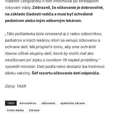
Vladimír Lengvarský o tom informoval po stredajšom
rokovaní vlády.
Zdôraznil, že očkovanie je dobrovoľné,
na základe žiadosti rodiča a musí byť schválené
pediatrom alebo iným odborným lekárom.
„Táto požiadavka bola vznesená aj z r
adov odborníkov,
pediatrov a iných lekárov, ktorí sa venujú očkovaniu a
ochrane detí. Má
prispieť k tomu, aby sme ochránili
hlavne citlivé skupiny detí, ktoré by mohli mať ako
neočkovaní pri styku s covidom-19 nejaké problémy,“
vysvetlil minister. Deti podľa neho dostanú iba tretinovú
dávku vakcíny.
Šéf rezortu očkovanie detí odporúča.
Zdroj: TASR
TAGY
koronavírus
očkovanie
opatrenia zdravie
tretia dávka
Zdravie