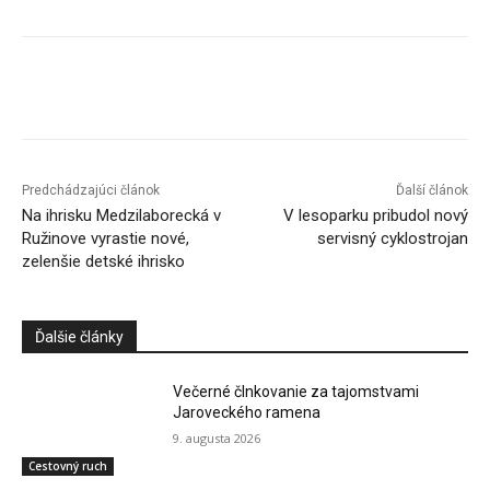
Facebook
X
Linkedin
Tumblr
Predchádzajúci článok
Ďalší článok
Na ihrisku Medzilaborecká v
V lesoparku pribudol nový
Ružinove vyrastie nové,
servisný cyklostrojan
zelenšie detské ihrisko
Ďalšie články
Večerné člnkovanie za tajomstvami
Jaroveckého ramena
9. augusta 2026
Cestovný ruch