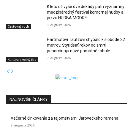
K letu už vyše dve dekády patrí významný
medzinárodný festival komornej hudby a
jazzu HUDBA MODRE
8. augusta 2026
Cestovný ruch
Hartmutovi Tautzovi chýbalo k slobode 22
metrov. Štyridsať rokov od smrti
pripomínajú nové pamätné tabule
7. augusta 2026
Kultúra a voľný čas
NAJNOVŠIE ČLÁNKY
Večerné člnkovanie za tajomstvami Jaroveckého ramena
9. augusta 2026