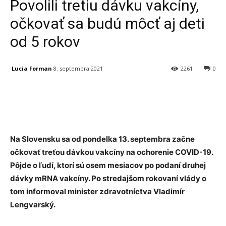
Povolili tretiu dávku vakcíny,
očkovať sa budú môcť aj deti
od 5 rokov
Lucia Forman
8. septembra 2021
2261
0
Facebook
X
Linkedin
Tumblr
Na Slovensku sa od pondelka 13. septembra začne
očkovať treťou dávkou vakcíny na ochorenie COVID-19.
Pôjde o ľudí, ktorí sú osem mesiacov po podaní druhej
dávky mRNA vakcíny. Po stredajšom rokovaní vlády o
tom informoval minister zdravotníctva Vladimír
Lengvarský.