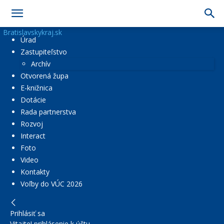
Bratislavskykraj.sk
Úrad
Zastupiteľstvo
Archív
Otvorená župa
E-knižnica
Dotácie
Rada partnerstva
Rozvoj
Interact
Foto
Video
Kontakty
Voľby do VÚC 2026
Prihlásiť sa
Vitajte! prihlásenie k účtu