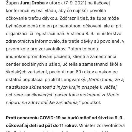
Župan
Juraj Droba
v utorok (7. 9. 2021) na tlačovej
konferencii vyzval vládu, aby čo najskôr povolila
očkovanie treťou dávkou. Zdôraznil tiež, že župa môže
byť nápomocná nielen pri samotnom očkovaní, ale aj pri
organizácii či registrácii naň. V stredu 8. 9. ministerstvo
zdravotníctva informovalo, že tretie dávky sú povolené, v
prvom kole pre zdravotníkov. Potom to budú
imunokompromitovaní pacienti, klienti a zamestnanci
centier sociálnych služieb, učitelia a zamestnanci škôl a
školských zariadení, pacienti nad 60 rokov a nakoniec
ostatná populácia, priblížil Lengvarský.
„Verím tomu, že aj
na základe skúseností z iných krajín prispeje k väčšej
ochrane zaočkovaných pacientov a možnému zníženie
náporu na zdravotnícke zariadenia,“
podotkol.
Proti ochoreniu COVID-19 sa budú môcť od štvrtka 9. 9.
očkovať aj deti od päť do 11 rokov.
Minister zdravotníctva