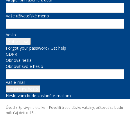
Vaše užívateľské meno
heslo
Forgot your password? Get help
GDPR
Obnova hesla
Obnoviť svoje heslo
Váš e-mail
Heslo vám bude zaslané e-mailom
Úvod
Správy na titulke
Povolili tretiu dávku vakcíny, očkovať sa budú
môcť aj deti od 5...
Správy na titulke
Zdravie