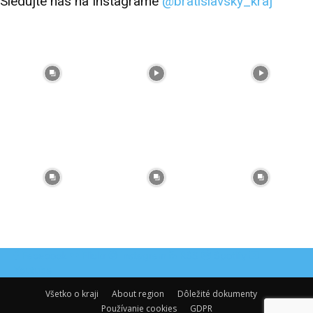
Sledujte nás na Instagrame
@bratislavsky_kraj
Facebook
Flickr
Instagram
RSS
Spotify
Youtube
Všetko o kraji
About region
Dôležité dokumenty
Používanie cookies
GDPR