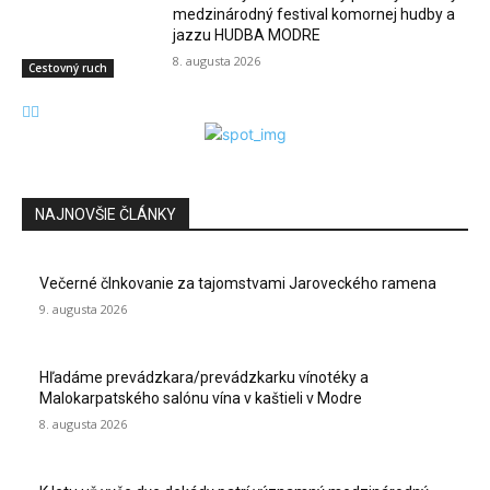
medzinárodný festival komornej hudby a
jazzu HUDBA MODRE
8. augusta 2026
Cestovný ruch
NAJNOVŠIE ČLÁNKY
Večerné člnkovanie za tajomstvami Jaroveckého ramena
9. augusta 2026
Hľadáme prevádzkara/prevádzkarku vínotéky a
Malokarpatského salónu vína v kaštieli v Modre
8. augusta 2026