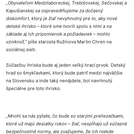
„Obyvateľom Medzilaboreckej, Trebišovskej, Sečovskej a
Kapušianskej sa ospravedlňujeme za dočasný
diskomfort, ktorý je žiaľ nevyhnutný pre to, aby nové
detské ihrisko – ktoré sme tvorili spolu s nimi a na
základe aj ich pripomienok a požiadaviek – mohlo
vzniknúť,“
píše starosta Ružinova Martin Chren na
sociálnej sieti.
Súčasťou ihriska bude aj jeden veľký hrací prvok. Detský
hrad so šmykľavkami, ktorý bude patriť medzi najväčšie
na Slovensku a inde taký nenájdete, bol navrhnutý
špeciálne pre toto ihrisko.
„Mnohí sa nás pýtate, čo bude so starými preliezačkami,
ktoré už majú desiatky rokov – žiaľ, nespĺňajú už súčasné
bezpečnostné
normy, ale zvažujeme, že ich niekde