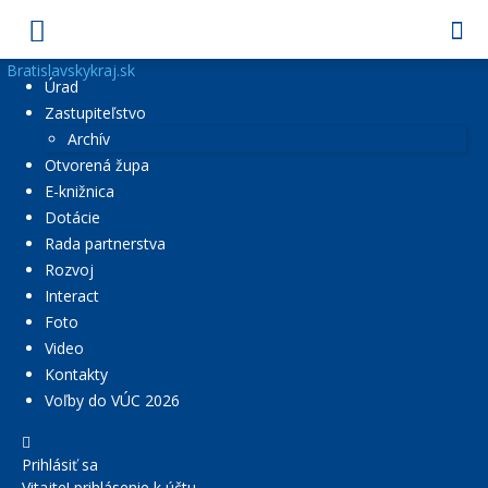
Bratislavskykraj.sk
Úrad
Zastupiteľstvo
Archív
Otvorená župa
E-knižnica
Dotácie
Rada partnerstva
Rozvoj
Interact
Foto
Video
Kontakty
Voľby do VÚC 2026
Prihlásiť sa
Vitajte! prihlásenie k účtu