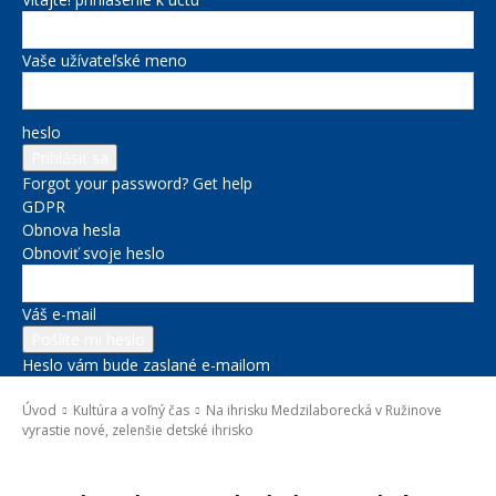
Vaše užívateľské meno
heslo
Forgot your password? Get help
GDPR
Obnova hesla
Obnoviť svoje heslo
Váš e-mail
Heslo vám bude zaslané e-mailom
Úvod
Kultúra a voľný čas
Na ihrisku Medzilaborecká v Ružinove
vyrastie nové, zelenšie detské ihrisko
Kultúra a voľný čas