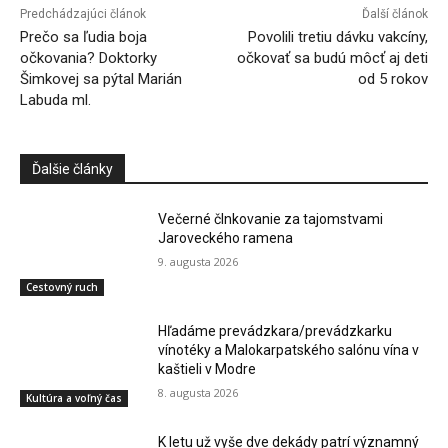
Predchádzajúci článok
Ďalší článok
Prečo sa ľudia boja
Povolili tretiu dávku vakcíny,
očkovania? Doktorky
očkovať sa budú môcť aj deti
Šimkovej sa pýtal Marián
od 5 rokov
Labuda ml.
Ďalšie články
Večerné člnkovanie za tajomstvami
Jaroveckého ramena
9. augusta 2026
Cestovný ruch
Hľadáme prevádzkara/prevádzkarku
vínotéky a Malokarpatského salónu vína v
kaštieli v Modre
8. augusta 2026
Kultúra a voľný čas
K letu už vyše dve dekády patrí významný