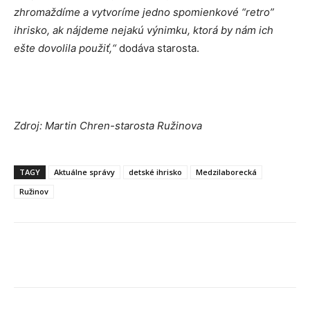
zhromaždíme a vytvoríme jedno spomienkové “retro”
ihrisko, ak nájdeme nejakú výnimku, ktorá by nám ich
ešte dovolila použiť,“
dodáva starosta.
Zdroj: Martin Chren-starosta Ružinova
TAGY
Aktuálne správy
detské ihrisko
Medzilaborecká
Ružinov
Facebook
X
Linkedin
Tumblr