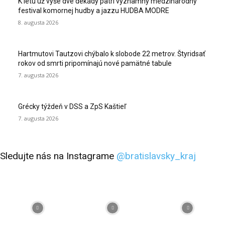
K letu už vyše dve dekády patrí významný medzinárodný
festival komornej hudby a jazzu HUDBA MODRE
8. augusta 2026
Hartmutovi Tautzovi chýbalo k slobode 22 metrov. Štyridsať
rokov od smrti pripomínajú nové pamätné tabule
7. augusta 2026
Grécky týždeň v DSS a ZpS Kaštieľ
7. augusta 2026
Sledujte nás na Instagrame
@bratislavsky_kraj