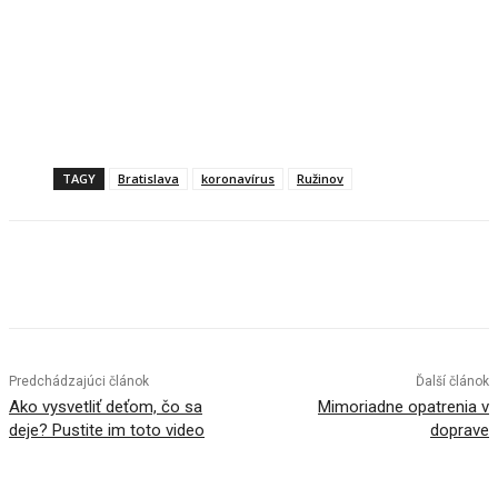
TAGY
Bratislava
koronavírus
Ružinov
Facebook
X
Linkedin
Tumblr
Predchádzajúci článok
Ďalší článok
Ako vysvetliť deťom, čo sa
Mimoriadne opatrenia v
deje? Pustite im toto video
doprave