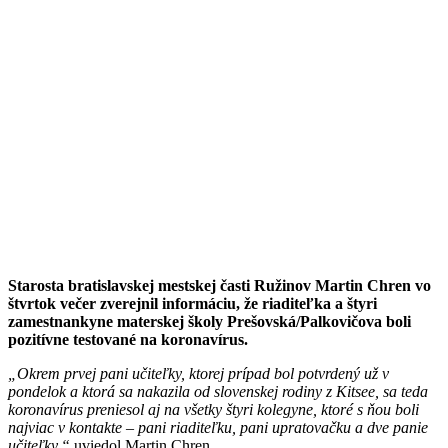
Starosta bratislavskej mestskej časti Ružinov Martin Chren vo
štvrtok večer zverejnil informáciu, že riaditeľka a štyri
zamestnankyne materskej školy Prešovská/Palkovičova boli
pozitívne testované na koronavírus.
„Okrem prvej pani učiteľky, ktorej prípad bol potvrdený už v
pondelok a ktorá sa nakazila od slovenskej rodiny z Kitsee, sa teda
koronavírus preniesol aj na všetky štyri kolegyne, ktoré s ňou boli
najviac v kontakte – pani riaditeľku, pani upratovačku a dve panie
učiteľky,“
uviedol Martin Chren.