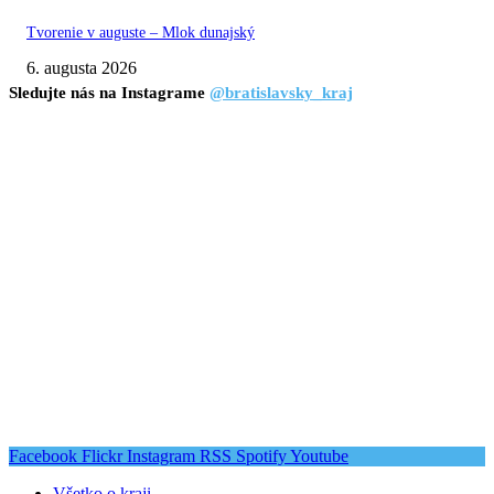
Tvorenie v auguste – Mlok dunajský
6. augusta 2026
Sledujte nás na Instagrame
@bratislavsky_kraj
Facebook
Flickr
Instagram
RSS
Spotify
Youtube
Všetko o kraji