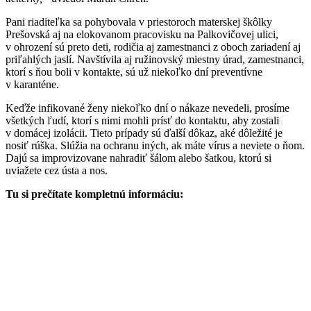
Pani riaditeľka sa pohybovala v priestoroch materskej škôlky
Prešovská aj na elokovanom pracovisku na Palkovičovej ulici,
v ohrození sú preto deti, rodičia aj zamestnanci z oboch zariadení aj
priľahlých jaslí. Navštívila aj ružinovský miestny úrad, zamestnanci,
ktorí s ňou boli v kontakte, sú už niekoľko dní preventívne
v karanténe.
Keďže infikované ženy niekoľko dní o nákaze nevedeli, prosíme
všetkých ľudí, ktorí s nimi mohli prísť do kontaktu, aby zostali
v domácej izolácii. Tieto prípady sú ďalší dôkaz, aké dôležité je
nosiť rúška. Slúžia na ochranu iných, ak máte vírus a neviete o ňom.
Dajú sa improvizovane nahradiť šálom alebo šatkou, ktorú si
uviažete cez ústa a nos.
Tu si prečítate kompletnú informáciu: