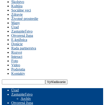
Školstvo
Kultúra
Sociálne veci
Zdravie
Životné prostredie
Mapy
Úrad
Zastupiteľstvo
Otvorená župa
E-knižnica
Dotácie
Rada partnerstva
Rozvoj
Interact
Foto
Video
Podujatia
Kontakty
Úrad
Zastupiteľstvo
Archív
Otvorená župa