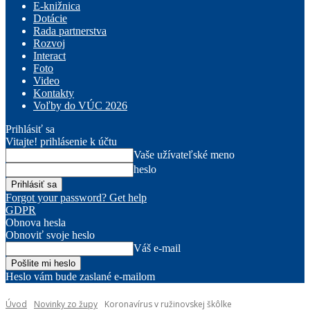
E-knižnica
Dotácie
Rada partnerstva
Rozvoj
Interact
Foto
Video
Kontakty
Voľby do VÚC 2026
Prihlásiť sa
Vitajte! prihlásenie k účtu
Vaše užívateľské meno
heslo
Forgot your password? Get help
GDPR
Obnova hesla
Obnoviť svoje heslo
Váš e-mail
Heslo vám bude zaslané e-mailom
Úvod
Novinky zo župy
Koronavírus v ružinovskej škôlke