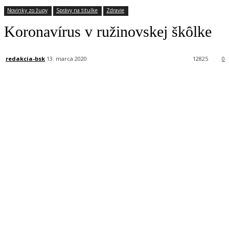
Novinky zo župy
Správy na titulke
Zdravie
Koronavírus v ružinovskej škôlke
redakcia-bsk
13. marca 2020
12825
0
Facebook
X
Linkedin
Tumblr